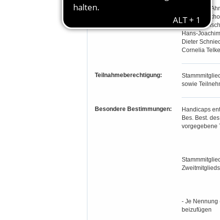
Richter:
Horst-Axel Ah
Willi Brunckho
Gundula Fisch
Hans-Joachim
Dieter Schnie
Cornelia Telke
Teilnahmeberechtigung:
Stammmitglied
sowie Teilnehm
Besondere Bestimmungen:
Handicaps ent
Bes. Best. de
vorgegebene T
Stammmitglied
Zweitmitglied
- Je Nennung (
beizufügen