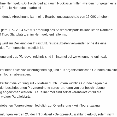
ne Nenngeld u./o. Förderbeitrag (auch Rücklastschriften) werden nur gegen eine
 Euro je Nennung bearbeitet
endende Abrechnung kann eine Bearbeitungspauschale von 15,00€ erhoben
 gem. LPO 2024 §26.5 "Förderung des Spitzenreitsports im ländlichen Rahmen"
0 € pro Startplatz ,der im Nenngeld enthalten ist.
g wird zur Deckung der Infrastrukturausbaukosten verwendet, ohne die eine
es Turnieres nicht möglich ist.
ilung und das Pferdeverzeichnis sind im Internet bei www.nennung-online.de
lter behält sich vor witterungsbedingt, und aus organisatorischen Gründen einzeln
er Touren abzusagen.
lter führt die Prüfung auf 2 Plätzen durch. Sofern wichtige Gründe gegen die
der beschriebenen Platzzuordnung sprechen, kann von der beschriebenen
g abgewichen werden. Die Teilnehmer sind selbst verantwortlich für die
twaiger Parallelstarts.
riebenen Touren dienen lediglich zur Orientierung - kein Tourenzwang
prüfungen werden 2/3 der TN platziert - Geldpreis-Auszahlung erfolgt, sofern nicht