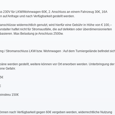
s 230V für LKW/Wohnwagen 60€, 2. Anschluss an einem Fahrzeug 30€, 16A
 auf Anfrage und nach Verfügbarkeit gestellt werden.
schlüsse widerrechtlich genutzt, wird hierfür eine Gebühr in Höhe von € 100,--
ranstalter haftet nicht für Stromausfälle, die auf defekten oder überdimensionierten
basieren. Max Belastung je Anschluss 2500w.
ng / Stromanschluss LKW bzw. Wohnwagen : Auf dem Turniergelände befindet sic
Späne werden gestellt, weitere können vor Ort erworben werden. Unterbringung der
ene Gefahr.
5€
€
einstreu 150€
nnen nach Verfügbarkeit gegen 60€ vergeben werden, widerrechtliche Nutzung