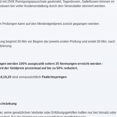
d mit 250€ Reinigungspauschale geahndet, Tagesboxen, Sattelboxen können im
ässen bei voller Kostenerstattung durch den Veranstalter storniert werden.
on Prüfungen kann auf den Mindestgeldpreis zurück gegangen werden.
ung beginnt 30 Min vor Beginn der jeweils ersten Prüfung und endet 30 Min. nach
atzierung
ungen werden 100% ausgezahlt sofern 35 Nennungen erreicht werden -
ird der Geldpreis prozentual auf bis zu 50% reduziert.
18,19,20
sind vorraussichtlich
Flutlichtspringen
schränkung
er, seine gesetzlichen Vertreter oder Erfüllungsgehilfen haften nur bei Vorsatz oder