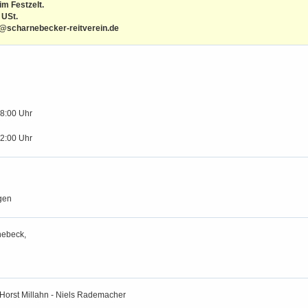
im Festzelt.
 USt.
r@scharnebecker-reitverein.de
18:00 Uhr
12:00 Uhr
gen
nebeck,
 Horst Millahn - Niels Rademacher