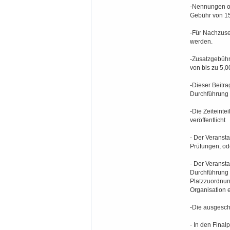
-Nennungen oh
Gebühr von 15
-Für Nachzus
werden.
-Zusatzgebühr
von bis zu 5,0
-Dieser Beitra
Durchführung d
-Die Zeiteinte
veröffentlicht
- Der Veransta
Prüfungen, od
- Der Veransta
Durchführung 
Platzzuordnun
Organisation e
-Die ausgesch
- In den Final