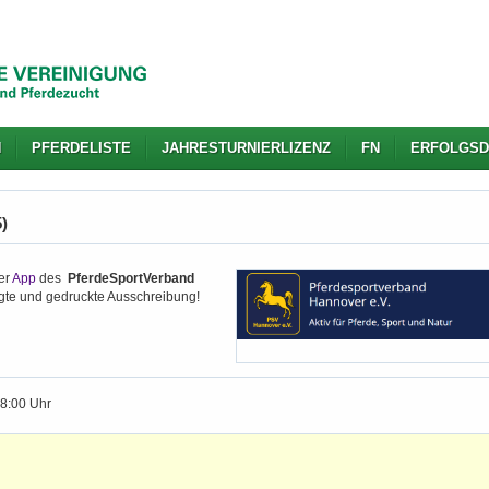
N
PFERDELISTE
JAHRESTURNIERLIZENZ
FN
ERFOLGSD
)
er
App
des
PferdeSportVerband
igte und gedruckte Ausschreibung!
18:00 Uhr