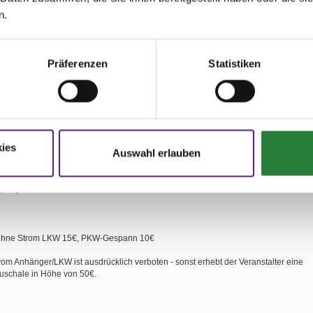
n.
er zulässigen Starts je Pferd pro Tag (§ 66) gilt inklusive der
Konkurrenz“.
Präferenzen
Statistiken
hmer hat dafür Sorge zu tragen, dass der Wunsch zum Start
enz“ bei Erklärung der Startbereitschaft angemeldet wird.
ies
Auswahl erlauben
 –4€
ohne Strom LKW 15€, PKW-Gespann 10€
om Anhänger/LKW ist ausdrücklich verboten - sonst erhebt der Veranstalter eine
schale in Höhe von 50€.