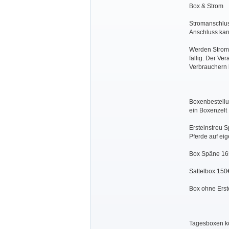
Box & Strom
Stromanschlus
Anschluss kann
Werden Stroman
fällig. Der Ve
Verbrauchern 
Boxenbestellu
ein Boxenzelt
Ersteinstreu 
Pferde auf eig
Box Späne 16
Sattelbox 150
Box ohne Erst
Tagesboxen kö