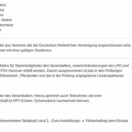
rens
rst
er
 Giebel
dermeier
r
er aus Vereinen die der Deutschen Reiterlichen Vereinigung angeschlossen sind,
er mit einer gültigen Gastlizenz
fallen für Stammmitglieder des Veranstalters, soweit Anforderungen der LPO und
s PSV Hanover erfüllt werden. Davon ausgenommen ist das in den Prüfungen
eilnehmer-, Pferdealter und die in der Prüfung angegebene Leistungsklasse!
er des Veranstalters: Hierzu gehören auch Teilnehmer, die eine
schaft im RFV Echem -Scharnebeck nachweisen können.
reserviertem Startplatz) sind 1,- Euro Ausbildungs- u. Förderbeitrag dem Einsatz