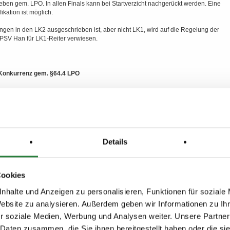
ben gem. LPO. In allen Finals kann bei Startverzicht nachgerückt werden. Eine
ikation ist möglich.
ungen in den LK2 ausgeschrieben ist, aber nicht LK1, wird auf die Regelung der
 PSV Han für LK1-Reiter verwiesen.
 Konkurrenz gem. §64.4 LPO
er LP außer Konkurrenz (d.h. ohne Wertung und ohne
öglichkeit) sind durch eine Anmeldung an der Meldestelle zur
 mit Zustimmung des Veranstalters in LPO-Prüfungen auf dieser PLS zulässig:
Details
sind nur bei der FN eingetragene, für das betreffende
ortgeschriebene Turnierpferde, die dem geforderten Mindestalter
Cookies
 LP entsprechen. Zudem gilt §47.
nhalte und Anzeigen zu personalisieren, Funktionen für soziale
sind nur Teilnehmer mit aktuell fortgeschriebener
Website zu analysieren. Außerdem geben wir Informationen zu I
izenz und mit der in der Ausschreibung geforderten oder einer
r soziale Medien, Werbung und Analysen weiter. Unsere Partner
 Daten zusammen, die Sie ihnen bereitgestellt haben oder die s