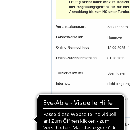
Freitag Abend laden wir zum Rodizio 
Incl. Begrüßungsgetränk für 30€ incl.
Anmeldung bis zum NS unter Turnie
Veranstaltungsort:
Scharnebeck
Landesverband:
Hannover
Online-Nennschluss:
18.09.2025 , 
Online-Nachnennschluss:
01.10.2025 , 
Turnierverwalter:
Sven Kiefer
Internet:
nicht eingetra
PLZ, Ort:
21379, Schar
Längengrad, Breitengrad
-, -
Parcourschefs:
Axel Antrack -