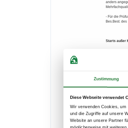
anders angege
Mehrfachqualif
- Für die Prüf
Bes.Best. des
Starts außer
Starts in ein
Platzierungsm
jeweiligen LP
Zustimmung
a) Zugelassen 
Kalenderjahr f
Diese Webseite verwendet 
der jeweiligen
Wir verwenden Cookies, um I
b) Zugelassen 
und die Zugriffe auf unsere 
Jahresturnierl
Website an unsere Partner fü
möglicherweise mit weiteren