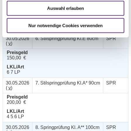
Preisgeld
Auswahl erlauben
300,00 €
LKL/Art
Nur notwendige Cookies verwenden
1 2 3 4 LP
30.05.2026
6. Stilspringprüfung Kl.E 80cm
SPR
(
v
)
Preisgeld
150,00 €
LKL/Art
6 7 LP
30.05.2026
7. Stilspringprüfung Kl.A* 90cm
SPR
(
v
)
Preisgeld
200,00 €
LKL/Art
4 5 6 LP
30.05.2026
8. Springprüfung Kl. A** 100cm
SPR