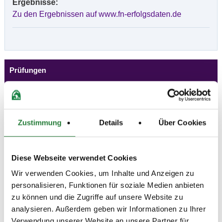
Ergebnisse:
Zu den Ergebnissen auf www.fn-erfolgsdaten.de
Prüfungen
Datum
Prüfung
Disziplin
Zustimmung
Details
Über Cookies
29.05.2026
1. Springpferdeprüfung Kl.A*
SPF
(
v
)
m.Clear-Round Modus 90cm
Preisgeld
Diese Webseite verwendet Cookies
200,00 €
Wir verwenden Cookies, um Inhalte und Anzeigen zu
LKL/Art
personalisieren, Funktionen für soziale Medien anbieten
1 2 3 4 5 6 LP
zu können und die Zugriffe auf unsere Website zu
29.05.2026
2. Springpferdeprüfung Kl.A**
SPF
analysieren. Außerdem geben wir Informationen zu Ihrer
(
v
)
m.Clear-Round Modus 100cm
Verwendung unserer Website an unsere Partner für