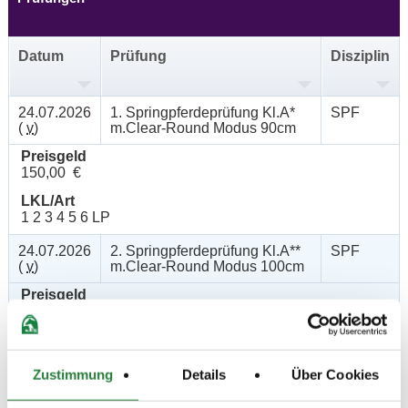
Datum
Prüfung
Disziplin
24.07.2026
1. Springpferdeprüfung Kl.A*
SPF
(
v
)
m.Clear-Round Modus 90cm
Preisgeld
150,00 €
LKL/Art
1 2 3 4 5 6 LP
24.07.2026
2. Springpferdeprüfung Kl.A**
SPF
(
v
)
m.Clear-Round Modus 100cm
Preisgeld
150,00 €
LKL/Art
1 2 3 4 5 6 LP
Zustimmung
Details
Über Cookies
24.07.2026
3. Springpferdeprüfung Kl.L
SPF
(
v
)
m.Clear-Round Modus 110cm