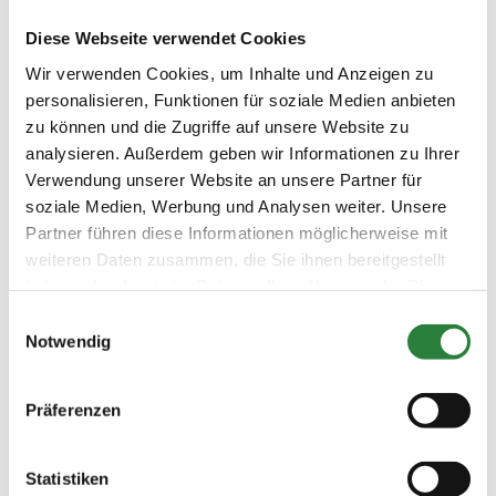
Preisgeld
Diese Webseite verwendet Cookies
200,00 €
Wir verwenden Cookies, um Inhalte und Anzeigen zu
LKL/Art
personalisieren, Funktionen für soziale Medien anbieten
1 2 3 4 5 LP
zu können und die Zugriffe auf unsere Website zu
24.07.2026
4. Springpferdeprüfung Kl.L
SPF
analysieren. Außerdem geben wir Informationen zu Ihrer
(
v
)
m.Clear-Round Modus 115cm
Verwendung unserer Website an unsere Partner für
Preisgeld
soziale Medien, Werbung und Analysen weiter. Unsere
200,00 €
Partner führen diese Informationen möglicherweise mit
LKL/Art
weiteren Daten zusammen, die Sie ihnen bereitgestellt
1 2 3 4 5 LP
haben oder die sie im Rahmen Ihrer Nutzung der Dienste
gesammelt haben.
24.07.2026
5. Punktespringprüfung Kl.M*
SPR
Einwilligungsauswahl
(
n
)
120cm
Notwendig
Preisgeld
300,00 €
Präferenzen
LKL/Art
1 2 3 4 LP
Statistiken
24.07.2026
6. Springprüfung Kl. A** 105cm
SPR