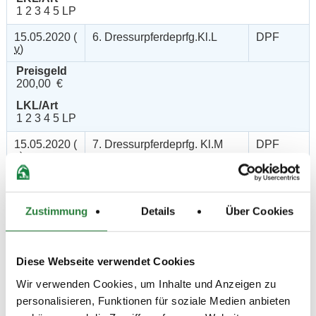
1 2 3 4 5 LP
15.05.2020 (
6. Dressurpferdeprfg.Kl.L
DPF
v
)
Preisgeld
200,00 €
LKL/Art
1 2 3 4 5 LP
15.05.2020 (
7. Dressurpferdeprfg. Kl.M
DPF
v
)
Preisgeld
250,00 €
Zustimmung
Details
Über Cookies
LKL/Art
1 2 3 4 LP
15.05.2020 (
8. Dressurpferdeprfg. Kl.M
DPF
Diese Webseite verwendet Cookies
n
)
Wir verwenden Cookies, um Inhalte und Anzeigen zu
Preisgeld
250,00 €
personalisieren, Funktionen für soziale Medien anbieten