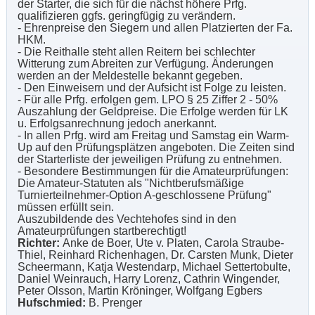
der Starter, die sich für die nächst höhere Prfg.
qualifizieren ggfs. geringfügig zu verändern.
- Ehrenpreise den Siegern und allen Platzierten der Fa.
HKM.
- Die Reithalle steht allen Reitern bei schlechter
Witterung zum Abreiten zur Verfügung. Änderungen
werden an der Meldestelle bekannt gegeben.
- Den Einweisern und der Aufsicht ist Folge zu leisten.
- Für alle Prfg. erfolgen gem. LPO § 25 Ziffer 2 - 50%
Auszahlung der Geldpreise. Die Erfolge werden für LK
u. Erfolgsanrechnung jedoch anerkannt.
- In allen Prfg. wird am Freitag und Samstag ein Warm-
Up auf den Prüfungsplätzen angeboten. Die Zeiten sind
der Starterliste der jeweiligen Prüfung zu entnehmen.
- Besondere Bestimmungen für die Amateurprüfungen:
Die Amateur-Statuten als "Nichtberufsmäßige
Turnierteilnehmer-Option A-geschlossene Prüfung"
müssen erfüllt sein.
Auszubildende des Vechtehofes sind in den
Amateurprüfungen startberechtigt!
Richter:
Anke de Boer, Ute v. Platen, Carola Straube-
Thiel, Reinhard Richenhagen, Dr. Carsten Munk, Dieter
Scheermann, Katja Westendarp, Michael Settertobulte,
Daniel Weinrauch, Harry Lorenz, Cathrin Wingender,
Peter Olsson, Martin Kröninger, Wolfgang Egbers
Hufschmied:
B. Prenger