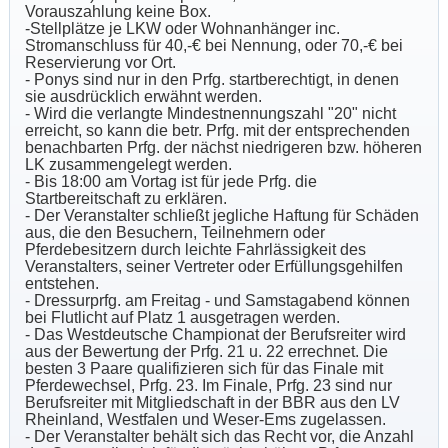
Vorauszahlung keine Box.
-Stellplätze je LKW oder Wohnanhänger inc.
Stromanschluss für 40,-€ bei Nennung, oder 70,-€ bei
Reservierung vor Ort.
- Ponys sind nur in den Prfg. startberechtigt, in denen
sie ausdrücklich erwähnt werden.
- Wird die verlangte Mindestnennungszahl "20" nicht
erreicht, so kann die betr. Prfg. mit der entsprechenden
benachbarten Prfg. der nächst niedrigeren bzw. höheren
LK zusammengelegt werden.
- Bis 18:00 am Vortag ist für jede Prfg. die
Startbereitschaft zu erklären.
- Der Veranstalter schließt jegliche Haftung für Schäden
aus, die den Besuchern, Teilnehmern oder
Pferdebesitzern durch leichte Fahrlässigkeit des
Veranstalters, seiner Vertreter oder Erfüllungsgehilfen
entstehen.
- Dressurprfg. am Freitag - und Samstagabend können
bei Flutlicht auf Platz 1 ausgetragen werden.
- Das Westdeutsche Championat der Berufsreiter wird
aus der Bewertung der Prfg. 21 u. 22 errechnet. Die
besten 3 Paare qualifizieren sich für das Finale mit
Pferdewechsel, Prfg. 23. Im Finale, Prfg. 23 sind nur
Berufsreiter mit Mitgliedschaft in der BBR aus den LV
Rheinland, Westfalen und Weser-Ems zugelassen.
- Der Veranstalter behält sich das Recht vor, die Anzahl