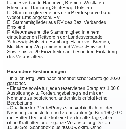
Landesverbände Hannover, Bremen, Westfalen,
Rheinland, Hamburg, Schleswig-Holstein.
D. Stammmitglieder eines dem Pferdesportverband
Weser-Ems angeschl. RV.
E. Stammmitglieder aus RV des Bez. Verbandes
Emsland.
F. Alle Amateure, die Stammmitglied in einem
eingetragenen Reitverein der Landesverbände
Schleswig-Holstein, Hamburg, Hannover, Bremen,
Mecklenburg-Vorpommern und Weser-Ems sind.
Sowie bis zu 20 Einzelreiter auf besondere Einladung
des Veranstalters.
Besondere Bestimmungen:
- In allen Prfg. wird nach alphabetischer Startfolge 2020
gestartet.
- Einsätze sowie für jeden reservierten Startplatz 1,00 €
Ausbildungs- u. Förderungsbeitrag sind mit der
Nennung zu begleichen, andernfalls erfolgt keine
Bearbeitung.
- Quartiere für Pferde/Ponys sind verbindlich mit der
Nennung zu bestellen und zu bezahlen (je Box 160,00 €
inc. Futter-Heu und Stroheinstreu für alle Tage, aber
ohne Kraftfutter für die ganze Veranstaltung Do. ab
15:30-So). Spänebox plus 40,00 € extra. Ohne