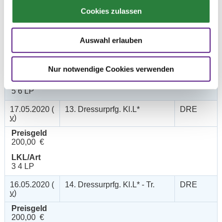
LKL/Art
Cookies zulassen
6 7 LP
17.05.2020 (
12. Dressurreiterprüfung Kl.A
DRE
Auswahl erlauben
v
)
Preisgeld
150,00 €
Nur notwendige Cookies verwenden
LKL/Art
5 6 LP
17.05.2020 (
13. Dressurprfg. Kl.L*
DRE
v
)
Preisgeld
200,00 €
LKL/Art
3 4 LP
16.05.2020 (
14. Dressurprfg. Kl.L* - Tr.
DRE
v
)
Preisgeld
200,00 €