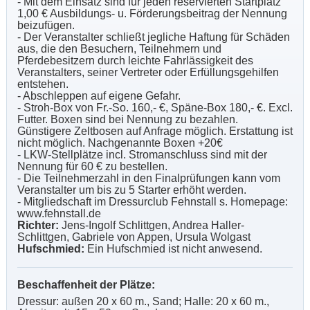
- Mit dem Einsatz sind für jeden reservierten Startplatz
1,00 € Ausbildungs- u. Förderungsbeitrag der Nennung
beizufügen.
- Der Veranstalter schließt jegliche Haftung für Schäden
aus, die den Besuchern, Teilnehmern und
Pferdebesitzern durch leichte Fahrlässigkeit des
Veranstalters, seiner Vertreter oder Erfüllungsgehilfen
entstehen.
- Abschleppen auf eigene Gefahr.
- Stroh-Box von Fr.-So. 160,- €, Späne-Box 180,- €. Excl.
Futter. Boxen sind bei Nennung zu bezahlen.
Günstigere Zeltbosen auf Anfrage möglich. Erstattung ist
nicht möglich. Nachgenannte Boxen +20€
- LKW-Stellplätze incl. Stromanschluss sind mit der
Nennung für 60 € zu bestellen.
- Die Teilnehmerzahl in den Finalprüfungen kann vom
Veranstalter um bis zu 5 Starter erhöht werden.
- Mitgliedschaft im Dressurclub Fehnstall s. Homepage:
www.fehnstall.de
Richter:
Jens-Ingolf Schlittgen, Andrea Haller-
Schlittgen, Gabriele von Appen, Ursula Wolgast
Hufschmied:
Ein Hufschmied ist nicht anwesend.
Beschaffenheit der Plätze:
Dressur: außen 20 x 60 m., Sand; Halle: 20 x 60 m.,