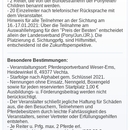
- 2 Reiter, die von der Bundestrainerin der Ponyreiter/
Children benannt werden.
- 20 Einzelreiter nach telefonischer Rücksprache mit
dem Veranstalter.
Hinweis für alle Teilnehmer an der Sichtung am
16.-17.01.2021: Über die Teilnahme am
Auswahllehrgang für den "Preis der Besten" entscheidet
allein der Landesverband (Pony/Jun./JR.). Die
Platzierung d. Sichtungprfg. sind Hilfsmittel,
entscheidend ist die Zukunftsperspektive.
Besondere Bestimmungen:
- Veranstaltungsort: Pferdesportverband Weser-Ems,
Heidewinkel 8, 49377 Vechta.
- Starfolge nach Alphabet gem. Schlüssel 2021.
- Nennungen ohne Einsatz, Nenngeld, Boxengeld
sowie für jeden reservierten Startplatz 1,00 €
Ausbildungs- u. Förderungsbeitrag werden nicht
berücksichtigt.
- Der Veranstalter schließt jegliche Haftung für Schäden
aus, die den Besuchern, Teilnehmern und
Pferdebesitzern durch leichte Fahrlässigkeit des
Veranstalters, seiner Vertreter oder Erfüllungsgehilfen
entstehen.
- Je Reiter u. Prfg. max. 2 Pferde erl.