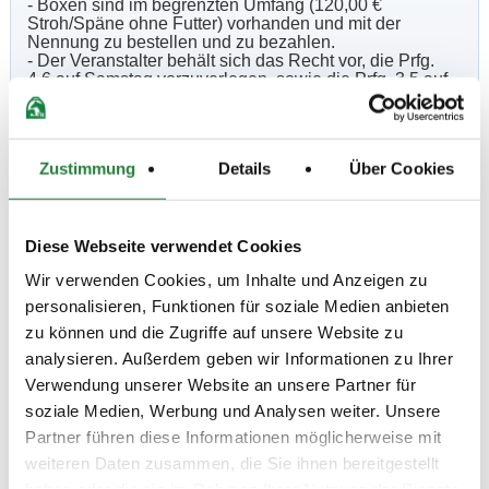
- Boxen sind im begrenzten Umfang (120,00 €
Stroh/Späne ohne Futter) vorhanden und mit der
Nennung zu bestellen und zu bezahlen.
- Der Veranstalter behält sich das Recht vor, die Prfg.
4,6 auf Samstag vorzuverlegen, sowie die Prfg. 3,5 auf
Sonntag zu verlegen.
- Auf dieser Veranstaltung ist kein Hufschmied
eingeplant weder in ständiger Anwesenheit noch in
Rufbereitschaft!
Zustimmung
Details
Über Cookies
Die aktuell gültigen Corona Bedingungen werden
mit der Zeiteinteilung bekannt gegeben.
Aufgabenreiten
Es besteht die Möglichkeit bei genügend Interesse am
Diese Webseite verwendet Cookies
Freitag an einem Aufgabenreiten teilzunehmen. Die
Kosten betragen 10€ pro Pferd/20min, jeder Teilnehmer
Wir verwenden Cookies, um Inhalte und Anzeigen zu
darf nur ein Pferd reiten. Die Zeiten werden dann ggfs.
in der Zeiteinteilung angegeben.
personalisieren, Funktionen für soziale Medien anbieten
Übernachtungsangebot
zu können und die Zugriffe auf unsere Website zu
Übernachtungsangebot im neuen Gästehaus der
Landeslehrstätte möglich. Einzelzimmer 55 €/
analysieren. Außerdem geben wir Informationen zu Ihrer
Übernachtung, Doppelzimmer 75 €/Übernachtung inkl.
Verwendung unserer Website an unsere Partner für
Frühstück u. Bettwäsche.
soziale Medien, Werbung und Analysen weiter. Unsere
Weitere Informationen und Reservierung unter 04441-
91400 (Frau Sudeikat).
Partner führen diese Informationen möglicherweise mit
Richter:
Carola Straube-Thiel, Dieter Schermann, Harry
weiteren Daten zusammen, die Sie ihnen bereitgestellt
Lorenz, Peter Mannheims, Wolfgang Schierloh
Hufschmied:
Ein Hufschmied ist nicht anwesend.