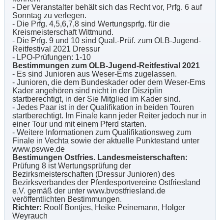
- Der Veranstalter behält sich das Recht vor, Prfg. 6 auf
Sonntag zu verlegen.
- Die Prfg. 4,5,6,7,8 sind Wertungsprfg. für die
Kreismeisterschaft Wittmund.
- Die Prfg. 9 und 10 sind Qual.-Prüf. zum OLB-Jugend-
Reitfestival 2021 Dressur
- LPO-Prüfungen: 1-10
Bestimmungen zum OLB-Jugend-Reitfestival 2021
- Es sind Junioren aus Weser-Ems zugelassen.
- Junioren, die dem Bundeskader oder dem Weser-Ems
Kader angehören sind nicht in der Disziplin
startberechtigt, in der Sie Mitglied im Kader sind.
- Jedes Paar ist in der Qualifikation in beiden Touren
startberechtigt. Im Finale kann jeder Reiter jedoch nur in
einer Tour und mit einem Pferd starten.
- Weitere Informationen zum Qualifikationsweg zum
Finale in Vechta sowie der aktuelle Punktestand unter
www.psvwe.de
Bestimungen Ostfries. Landesmeisterschaften:
Prüfung 8 ist Wertungsprüfung der
Bezirksmeisterschaften (Dressur Junioren) des
Bezirksverbandes der Pferdesportvereine Ostfriesland
e.V. gemäß der unter www.bvostfriesland.de
veröffentlichten Bestimmungen.
Richter:
Roolf Bontjes, Heike Peinemann, Holger
Weyrauch