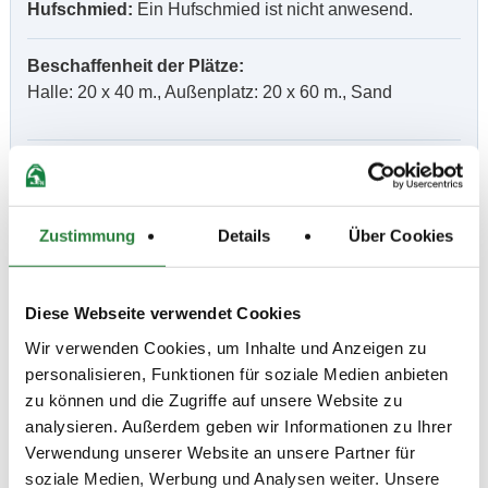
Hufschmied:
Ein Hufschmied ist nicht anwesend.
Beschaffenheit der Plätze:
Halle: 20 x 40 m., Außenplatz: 20 x 60 m., Sand
Vorläufige Zeitenteilung:
Sa. vorm.: 1,2,3; nachm.: 4,5,6
So. vorm.: 7,9,10; nachm.: 8
Zustimmung
Details
Über Cookies
Ergebnisse:
Diese Webseite verwendet Cookies
Zu den Ergebnissen auf www.fn-erfolgsdaten.de
Wir verwenden Cookies, um Inhalte und Anzeigen zu
personalisieren, Funktionen für soziale Medien anbieten
zu können und die Zugriffe auf unsere Website zu
analysieren. Außerdem geben wir Informationen zu Ihrer
Prüfungen
Verwendung unserer Website an unsere Partner für
soziale Medien, Werbung und Analysen weiter. Unsere