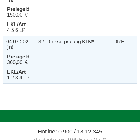
Preisgeld
150,00 €
LKL/Art
4 5 6 LP
04.07.2021
32. Dressurprüfung Kl.M*
DRE
(
n
)
Preisgeld
300,00 €
LKL/Art
1 2 3 4 LP
Hotline: 0 900 / 18 12 345
(Festnetzpreis: 0,69 Euro / Min.)*