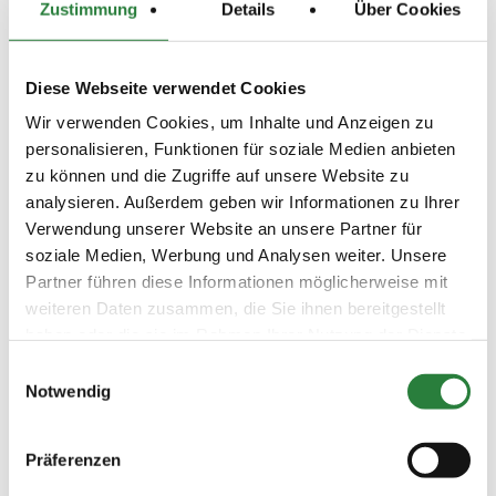
Zustimmung
Details
Über Cookies
LKL/Art
6 7 LP
03.07.2021
8. Springprüfung Kl.E
SPR
Diese Webseite verwendet Cookies
(
v
)
Wir verwenden Cookies, um Inhalte und Anzeigen zu
Preisgeld
personalisieren, Funktionen für soziale Medien anbieten
100,00 €
zu können und die Zugriffe auf unsere Website zu
LKL/Art
analysieren. Außerdem geben wir Informationen zu Ihrer
6 7 LP
Verwendung unserer Website an unsere Partner für
03.07.2021
9. Stilspringprüfung Kl.A*
SPR
soziale Medien, Werbung und Analysen weiter. Unsere
(
v
)
Partner führen diese Informationen möglicherweise mit
Preisgeld
weiteren Daten zusammen, die Sie ihnen bereitgestellt
150,00 €
haben oder die sie im Rahmen Ihrer Nutzung der Dienste
LKL/Art
gesammelt haben.
Einwilligungsauswahl
5 6 LP
Notwendig
03.07.2021
10. Springprüfung Kl. A**
SPR
(
n
)
Präferenzen
Preisgeld
150,00 €