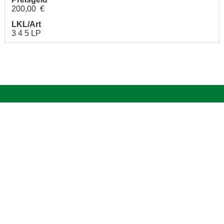
200,00 €
LKL/Art
3 4 5 LP
Hotline: 0 900 / 18 12 345
(Festnetzpreis: 0,69 Euro / Min.)*
Mo. bis Fr. von 9:00 bis 20:00 Uhr
Sa. von 9:00 bis 15:00 Uhr
oder senden Sie uns eine
E-Mail
.
Fragen und Antworten
Unsere Onlinehilfe bietet Ihnen
Antworten zu den häufigsten
Fragen.