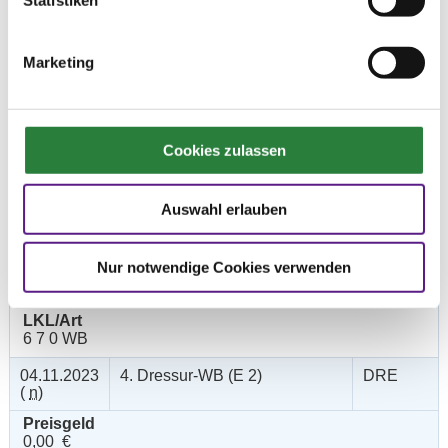
Statistiken
LKL/Art
3 4 5 LP
Marketing
04.11.2023
2. Dressurprfg. Kl.L* - Tr.
DRE
(
v
)
Preisgeld
200,00 €
Cookies zulassen
LKL/Art
3 4 5 LP
Auswahl erlauben
04.11.2023
3. Dressurreiter-WB
DRE
(
v
)
Nur notwendige Cookies verwenden
Preisgeld
0,00 €
LKL/Art
6 7 0 WB
04.11.2023
4. Dressur-WB (E 2)
DRE
(
n
)
Preisgeld
0,00 €