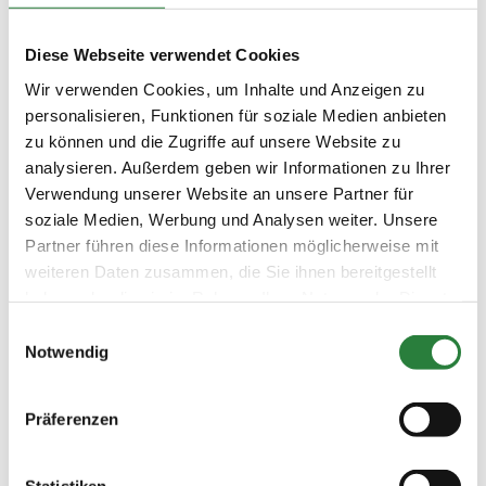
Sa. vorm.: 1,2,3; nachm.: 4,5,6
So. vorm.: 7,8,9,10; nachm.: 11,12,13
Diese Webseite verwendet Cookies
Wir verwenden Cookies, um Inhalte und Anzeigen zu
Ergebnisse:
personalisieren, Funktionen für soziale Medien anbieten
Zu den Ergebnissen auf www.fn-erfolgsdaten.de
zu können und die Zugriffe auf unsere Website zu
analysieren. Außerdem geben wir Informationen zu Ihrer
Verwendung unserer Website an unsere Partner für
soziale Medien, Werbung und Analysen weiter. Unsere
Partner führen diese Informationen möglicherweise mit
Prüfungen
weiteren Daten zusammen, die Sie ihnen bereitgestellt
haben oder die sie im Rahmen Ihrer Nutzung der Dienste
gesammelt haben.
Einwilligungsauswahl
Datum
Prüfung
Disziplin
Notwendig
04.11.2023
1. Dressurreiterprüfung Kl.L*
DRE
(
v
)
Präferenzen
Preisgeld
200,00 €