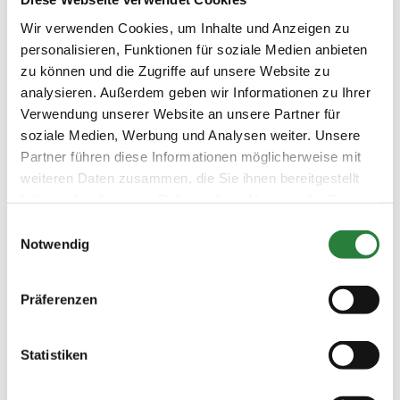
Wir verwenden Cookies, um Inhalte und Anzeigen zu
Datum
Prüfung
Disziplin
personalisieren, Funktionen für soziale Medien anbieten
zu können und die Zugriffe auf unsere Website zu
10.11.2023
1. Clear-Round-Spring-LP Kl.E
SPR
analysieren. Außerdem geben wir Informationen zu Ihrer
(
v
)
Verwendung unserer Website an unsere Partner für
Preisgeld
soziale Medien, Werbung und Analysen weiter. Unsere
100,00 €
Partner führen diese Informationen möglicherweise mit
LKL/Art
weiteren Daten zusammen, die Sie ihnen bereitgestellt
1 2 3 4 5 6 LP
haben oder die sie im Rahmen Ihrer Nutzung der Dienste
10.11.2023
2. Springpferdeprüfung Kl.A*
SPF
gesammelt haben.
Einwilligungsauswahl
(
v
)
Notwendig
Preisgeld
150,00 €
Präferenzen
LKL/Art
1 2 3 4 5 LP
Statistiken
10.11.2023
3. Springpferdeprüfung Kl.A**
SPF
(
v
)
Preisgeld