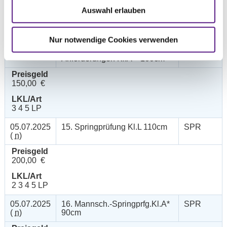
Auswahl erlauben
LKL/Art
3 4 5 6 LP
Nur notwendige Cookies verwenden
05.07.2025
14. Amateur-
SPR
(
n
)
Springprfg.m.steigenden
Anforderungen Kl.A** 100cm
Preisgeld
150,00 €
LKL/Art
3 4 5 LP
05.07.2025
15. Springprüfung Kl.L 110cm
SPR
(
n
)
Preisgeld
200,00 €
LKL/Art
2 3 4 5 LP
05.07.2025
16. Mannsch.-Springprfg.Kl.A*
SPR
(
n
)
90cm