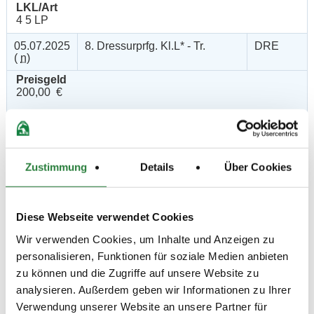
LKL/Art
4 5 LP
05.07.2025
8. Dressurprfg. Kl.L* - Tr.
DRE
(
n
)
Preisgeld
200,00 €
LKL/Art
3 4 5 LP
05.07.2025
9. Dressurreiterprüfung Kl.M*
DRE
(
n
)
Zustimmung
Details
Über Cookies
Preisgeld
300,00 €
Diese Webseite verwendet Cookies
LKL/Art
2 3 4 LP
Wir verwenden Cookies, um Inhalte und Anzeigen zu
personalisieren, Funktionen für soziale Medien anbieten
05.07.2025
10. Dressurprüfung Kl.M*
DRE
(
n
)
Kandare
zu können und die Zugriffe auf unsere Website zu
analysieren. Außerdem geben wir Informationen zu Ihrer
Preisgeld
300,00 €
Verwendung unserer Website an unsere Partner für