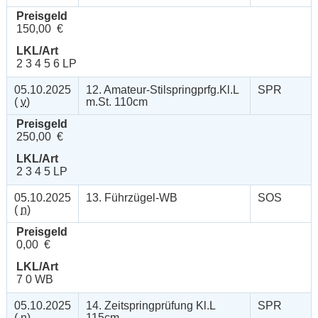
Preisgeld
150,00 €
LKL/Art
2 3 4 5 6 LP
05.10.2025
12. Amateur-Stilspringprfg.Kl.L
SPR
(
v
)
m.St. 110cm
Preisgeld
250,00 €
LKL/Art
2 3 4 5 LP
05.10.2025
13. Führzügel-WB
SOS
(
n
)
Preisgeld
0,00 €
LKL/Art
7 0 WB
05.10.2025
14. Zeitspringprüfung Kl.L
SPR
(
n
)
115cm