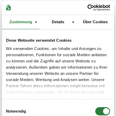
Zustimmung
Details
Über Cookies
Prüfungen
Diese Webseite verwendet Cookies
Datum
Prüfung
Disziplin
Wir verwenden Cookies, um Inhalte und Anzeigen zu
personalisieren, Funktionen für soziale Medien anbieten
04.10.2025
1. Clear-Round-Springprüfung
SPR
zu können und die Zugriffe auf unsere Website zu
(
v
)
Kl.A* 90cm
analysieren. Außerdem geben wir Informationen zu Ihrer
Preisgeld
Verwendung unserer Website an unsere Partner für
150,00 €
soziale Medien, Werbung und Analysen weiter. Unsere
LKL/Art
Partner führen diese Informationen möglicherweise mit
2 3 4 5 6 LP
weiteren Daten zusammen, die Sie ihnen bereitgestellt
haben oder die sie im Rahmen Ihrer Nutzung der Dienste
04.10.2025
2. Clear-Round-Springprüfung
SPR
(
v
)
Kl.L 110cm
gesammelt haben.
Einwilligungsauswahl
Notwendig
Preisgeld
200,00 €