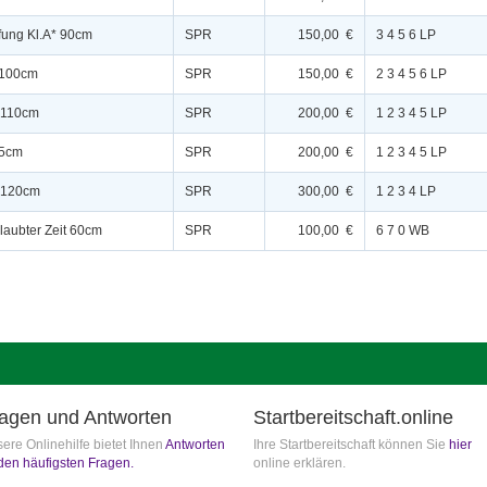
üfung Kl.A* 90cm
SPR
150,00 €
3 4 5 6 LP
* 100cm
SPR
150,00 €
2 3 4 5 6 LP
L 110cm
SPR
200,00 €
1 2 3 4 5 LP
15cm
SPR
200,00 €
1 2 3 4 5 LP
* 120cm
SPR
300,00 €
1 2 3 4 LP
rlaubter Zeit 60cm
SPR
100,00 €
6 7 0 WB
agen und Antworten
Startbereitschaft.online
ere Onlinehilfe bietet Ihnen
Antworten
Ihre Startbereitschaft können Sie
hier
den häufigsten Fragen.
online erklären.