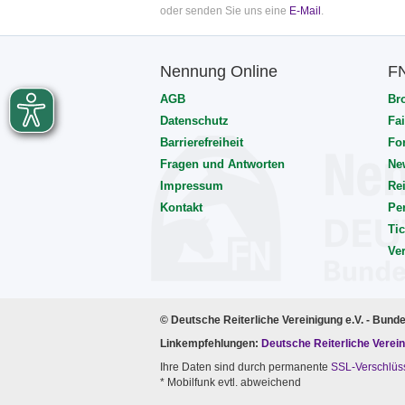
oder senden Sie uns eine
E-Mail
.
Nennung Online
F
AGB
Br
Datenschutz
Fai
Barrierefreiheit
Fo
Fragen und Antworten
Ne
Impressum
Rei
Kontakt
Pe
Tic
Ve
© Deutsche Reiterliche Vereinigung e.V. - Bund
Linkempfehlungen:
Deutsche Reiterliche Verein
Ihre Daten sind durch permanente
SSL-Verschlüs
* Mobilfunk evtl. abweichend