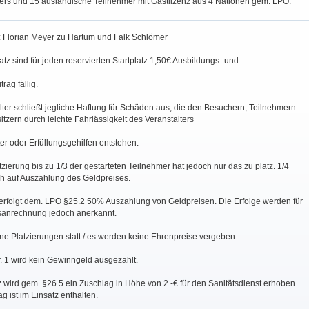
ters und 15 ausländische Teilnehmer mit Gastlizenz aus 4 Nationen gem. LPO.
g: Florian Meyer zu Hartum und Falk Schlömer
atz sind für jeden reservierten Startplatz 1,50€ Ausbildungs- und
rag fällig.
lter schließt jegliche Haftung für Schäden aus, die den Besuchern, Teilnehmern
tzern durch leichte Fahrlässigkeit des Veranstalters
eter oder Erfüllungsgehilfen entstehen.
atzierung bis zu 1/3 der gestarteten Teilnehmer hat jedoch nur das zu platz. 1/4
h auf Auszahlung des Geldpreises.
. erfolgt dem. LPO §25.2 50% Auszahlung von Geldpreisen. Die Erfolge werden für
sanrechnung jedoch anerkannt.
ine Platzierungen statt / es werden keine Ehrenpreise vergeben
r. 1 wird kein Gewinngeld ausgezahlt.
tz wird gem. §26.5 ein Zuschlag in Höhe von 2.-€ für den Sanitätsdienst erhoben.
g ist im Einsatz enthalten.