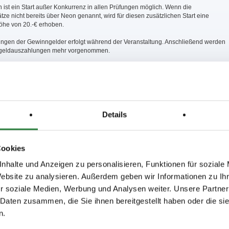
h ist ein Start außer Konkurrenz in allen Prüfungen möglich. Wenn die
ätze nicht bereits über Neon genannt, wird für diesen zusätzlichen Start eine
öhe von 20.-€ erhoben.
ungen der Gewinngelder erfolgt während der Veranstaltung. Anschließend werden
geldauszahlungen mehr vorgenommen.
es Veranstalters sind in allen Prüfungen mit 3 Pferden startberechtigt.
ur in den Prfg. startberechtigt, wo sie ausdrücklich erwähnt werden.
r Ausschreibung nichts anderes geregelt ist, so wird gem. §504.3 das Tempo und
en Springprüfungen vom Parcourschef vor Ort bekannt gegeben.
Details
lter behält sich das Recht vor, die Prüfung 1 und 6 auf den Samstag zu verlegen.
ütinger Str. , Ankum
Cookies
nhalte und Anzeigen zu personalisieren, Funktionen für soziale
Ein Hufschmied ist nicht anwesend
Website zu analysieren. Außerdem geben wir Informationen zu I
r soziale Medien, Werbung und Analysen weiter. Unsere Partner
 20 x 60 m. Sandboden, Vorbereitungshalle 20 x 40 m. Sand-Boden .
 Daten zusammen, die Sie ihnen bereitgestellt haben oder die s
n.
3; nachm.: 4,5,6