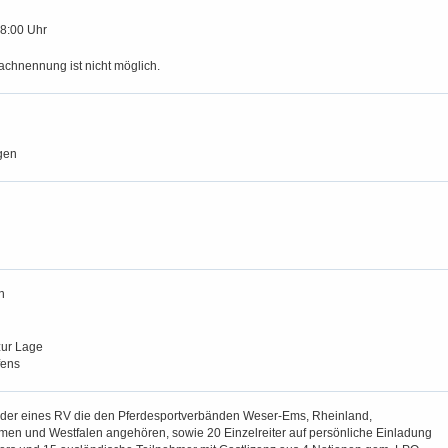
18:00 Uhr
achnennung ist nicht möglich.
gen
n
zur Lage
fens
der eines RV die den Pferdesportverbänden Weser-Ems, Rheinland,
en und Westfalen angehören, sowie 20 Einzelreiter auf persönliche Einladung