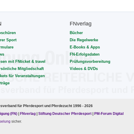
N
FNverlag
oschüren
Bücher
rer Sport
Die Regelwerke
rmulare
E-Books & Apps
ws
FN-Erfolgsdaten
sen mit FNticket & travel
Prüfungsvorbereitung
rsönliche Mitgliedschaft
Videos & DVDs
kets für Veranstaltungen
rträge
esverband für Pferdesport und Pferdezucht 1996 - 2026
igung (FN)
|
FNverlag
|
Stiftung Deutscher Pferdesport
|
PM-Forum Digital
selung
sicher.