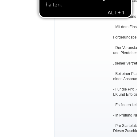
des Veranstal
Besondere Bestimmungen:
Turnierleitun
- Mit dem Eins
Förderungsbeit
- Der Veransta
und Pferdebesi
, seiner Vertr
- Bei einer Pl
einen Anspruc
- Für die Prfg
LK und Erfolg
- Es finden ke
- In Prüfung N
- Pro Startpla
Dieser Zuschla