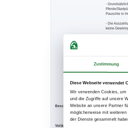
- Grundsätzlic
Pferde/Startpl
Pauschle in H
- Die Auszahl
keine Gewinn
- Teilnehmer d
- Ponys sind n
- Sofern in de
die Zeit in d
Zustimmung
- Der Veransta
- Turnierort: T
Diese Webseite verwendet 
Wir verwenden Cookies, um I
Hufschmied:
und die Zugriffe auf unsere 
Website an unsere Partner fü
Beschaffenheit der Plätze:
Prüfungshalle
möglicherweise mit weiteren
der Dienste gesammelt habe
Vorläufige Zeitenteilung:
Fr. vorm.: 1,2,