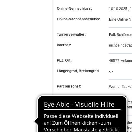
Online-Nennschluss:
10.10.2025 , 
Online-Nachnennschluss:
Eine Online N
Turnierverwalter:
Falk Schlömer
Internet:
nicht eingetra
PLZ, Ort:
49577, Ankum
Längengrad, Breitengrad
-, -
Parcourschef:
Werner Tapke
Richter:
Birgit Bögel
Anja Lübbert 
Hermann Stef
Teilnahmeberechtigung:
Stamm-Mitglie
Hannover/Brem