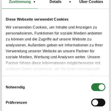
Zustimmung
Details
Über Cookies
Gelände zu verschieben
Diese Webseite verwendet Cookies
Hufschmied:
auf Abruf oder vor Ort
Wir verwenden Cookies, um Inhalte und Anzeigen zu
Technischer Deligierter:
Karsten Humme
personalisieren, Funktionen für soziale Medien anbieten
Geländeparcourschef:
Nicole Dannemann
zu können und die Zugriffe auf unsere Website zu
analysieren. Außerdem geben wir Informationen zu Ihrer
Beschaffenheit der Plätze:
Verwendung unserer Website an unsere Partner für
Dressur: 20 x 40 m., Sand, Springen: ca. 40 x 80 m.,
soziale Medien, Werbung und Analysen weiter. Unsere
Gras, Abreiten 20 x 40 m., Gras
Partner führen diese Informationen möglicherweise mit
weiteren Daten zusammen, die Sie ihnen bereitgestellt
haben oder die sie im Rahmen Ihrer Nutzung der Dienste
Vorläufige Zeitenteilung:
gesammelt haben.
Einwilligungsauswahl
Sa. vorm.: 1,2
Notwendig
So. vorm.: 3,4; nachm.: 5
Mo. vorm.: 6; nachm.: 7,8
Präferenzen
Ergebnisse: