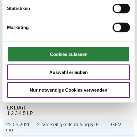
Zu den Ergebnissen auf www.fn-erfolgsdaten.de
Statistiken
Marketing
Prüfungen
Cookies zulassen
Datum
Prüfung
Disziplin
Auswahl erlauben
23.05.2026
1. Vielseitigkeitsprfg. Kl.L*
GEV
(
v
)
Nur notwendige Cookies verwenden
Preisgeld
600,00 €
LKL/Art
1 2 3 4 5 LP
23.05.2026
2. Vielseitigkeitsprüfung Kl.E
GEV
(
v
)