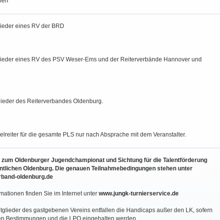
len
ieder eines RV der BRD
ieder eines RV des PSV Weser-Ems und der Reiterverbände Hannover und
ieder des Reiterverbandes Oldenburg.
lreiter für die gesamte PLS nur nach Absprache mit dem Veranstalter.
n zum Oldenburger Jugendchampionat und Sichtung für die Talentförderung
ntlichen Oldenburg. Die genauen Teilnahmebedingungen stehen unter
rband-oldenburg.de
rmationen finden Sie im Internet unter
www.jungk-turnierservice.de
tglieder des gastgebenen Vereins entfallen die Handicaps außer den LK, sofern
en Bestimmungen und die LPO eingehalten werden.