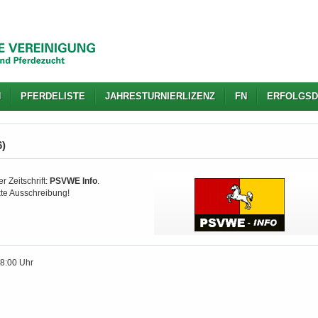
N
PFERDELISTE
JAHRESTURNIERLIZENZ
FN
ERFOLGSD
6)
r Zeitschrift:
PSVWE Info
.
kte Ausschreibung!
18:00 Uhr