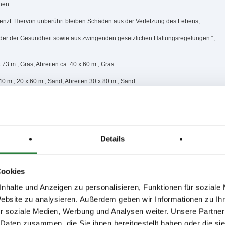
chen
nzt. Hiervon unberührt bleiben Schäden aus der Verletzung des Lebens,
der der Gesundheit sowie aus zwingenden gesetzlichen Haftungsregelungen.“;
 73 m., Gras, Abreiten ca. 40 x 60 m., Gras
40 m., 20 x 60 m., Sand, Abreiten 30 x 80 m., Sand
3,4,9,10; nachm.: 5,6,7,8,11,12
14,15,16,17,22,27,28; nachm.: 18,19,20,21,23,24,25,26,29
31,32,33,34,38,39,41,42,43; nachm.: 35,36,37,40,44
Details
issen auf www.fn-erfolgsdaten.de
Cookies
nhalte und Anzeigen zu personalisieren, Funktionen für soziale
Website zu analysieren. Außerdem geben wir Informationen zu I
r soziale Medien, Werbung und Analysen weiter. Unsere Partner
 Daten zusammen, die Sie ihnen bereitgestellt haben oder die s