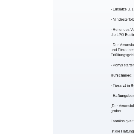
- Einsätze u. 
- Mindesterfol
- Reiter des V
die LPO-Best
- Der Veransta
und Pferdebesi
Erfüllungsgehi
- Ponys starten
Hufschmied:
-
Tierarzt in 
-
Haftungsbe
„Der Veranstal
grober
Fahrlässigkeit
ist die Haftun