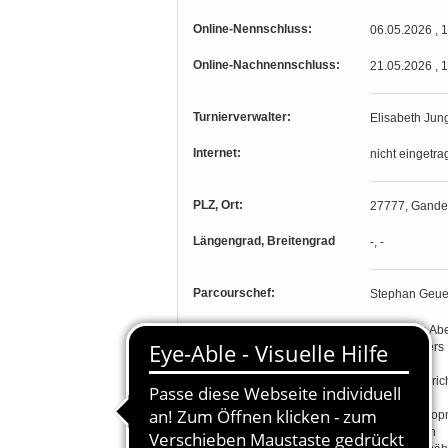
Online-Nennschluss:
06.05.2026 , 
Online-Nachnennschluss:
21.05.2026 , 
Turnierverwalter:
Elisabeth Jun
Internet:
nicht eingetra
PLZ, Ort:
27777, Gande
Längengrad, Breitengrad
-, -
Parcourschef:
Stephan Geu
Richter:
Ann-Marie Abe
Rainer Ahlers
Birgit Bögel
Meike Diedri
Petra Höpe
Claudia Koop
Heike Risch