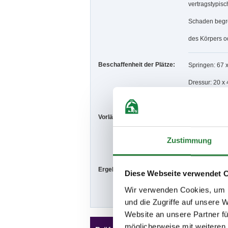
vertragstypis
Schaden begre
des Körpers o
Beschaffenheit der Plätze:
Springen: 67 x
Dressur: 20 x 
Vorläufige Zeitenteilung:
Fr. vorm.: 1,2,
Sa. vorm.: 13,
So. vorm.: 30,
Zustimmung
Ergebnisse:
Zu den Ergebn
Diese Webseite verwendet 
Wir verwenden Cookies, um I
und die Zugriffe auf unsere 
Website an unsere Partner fü
möglicherweise mit weiteren