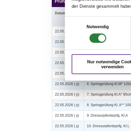
Prüfungen
der Dienste gesammelt habe
Datum
Prüfung
Einwilligungsauswahl
Notwendig
22.05.2026 (
v
)
1. Springpferdeprüfung Kl
22.05.2026 (
v
)
2. Springpferdeprüfung Kl
22.05.2026 (
v
)
3. Springpferdeprüfung Kl
Nur notwendige Cook
22.05.2026 (
v
)
4. Springpferdeprüfung Kl
verwenden
22.05.2026 (
n
)
5. Springpferdeprüfung Kl
22.05.2026 (
n
)
6. Springprüfung Kl.M* 12
22.05.2026 (
n
)
7. Springprüfung Kl.A* 95c
22.05.2026 (
n
)
8. Springprüfung Kl. A** 1
22.05.2026 (
v
)
9. Dressurpferdeprfg. Kl.A
22.05.2026 (
v
)
10. Dressurpferdeprfg. Kl.L