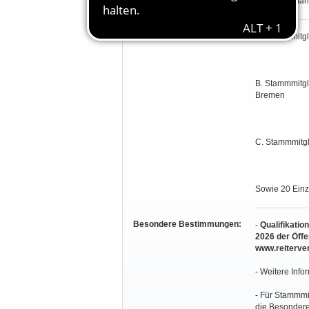
Jens Thormäh
Teilnahmeberechtigung:
A. Stammmitgl
B. Stammmitgl
Bremen
C. Stammmitgl
Sowie 20 Einze
Besondere Bestimmungen:
-
Qualifikatio
2026 der Öffe
www.reiterve
- Weitere Info
- Für Stammmi
die Besonder