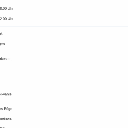
18:00 Uhr
12:00 Uhr
gk
gen
rkesee,
e
l-Vahle
chs-Böge
meiners