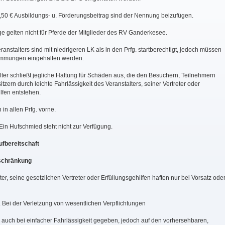
1,50 € Ausbildungs- u. Förderungsbeitrag sind der Nennung beizufügen.
ge gelten nicht für Pferde der Mitglieder des RV Ganderkesee.
eranstalters sind mit niedrigeren LK als in den Prfg. startberechtigt, jedoch müssen
immungen eingehalten werden.
lter schließt jegliche Haftung für Schäden aus, die den Besuchern, Teilnehmern
tzern durch leichte Fahrlässigkeit des Veranstalters, seiner Vertreter oder
lfen entstehen.
 in allen Prfg. vorne.
Ein Hufschmied steht nicht zur Verfügung.
Rufbereitschaft
schränkung
ter, seine gesetzlichen Vertreter oder Erfüllungsgehilfen haften nur bei Vorsatz ode
. Bei der Verletzung von wesentlichen Verpflichtungen
g auch bei einfacher Fahrlässigkeit gegeben, jedoch auf den vorhersehbaren,