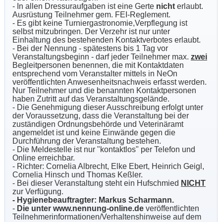
- In allen Dressuraufgaben ist eine Gerte
nicht
erlaubt.
Ausrüstung Teilnehmer gem. FEI-Reglement.
- Es gibt keine Turniergastronomie,Verpflegung ist
selbst mitzubringen. Der Verzehr ist nur unter
Einhaltung des bestehenden Kontaktverbotes erlaubt.
- Bei der Nennung - spätestens bis 1 Tag vor
Veranstaltungsbeginn - darf jeder Teilnehmer max.
zwei
Begleitpersonen benennen, die mit Kontaktdaten
entsprechend vom Veranstalter mittels in NeOn
veröffentlichten Anwesenheitsnachweis erfasst werden.
Nur Teilnehmer und die benannten Kontaktpersonen
haben Zutritt auf das Veranstaltungsgelände.
- Die Genehmigung dieser Ausschreibung erfolgt unter
der Voraussetzung, dass die Veranstaltung bei der
zuständigen Ordnungsbehörde und Veterinäramt
angemeldet ist und keine Einwände gegen die
Durchführung der Veranstaltung bestehen.
- Die Meldestelle ist nur "kontaktlos" per Telefon und
Online erreichbar.
- Richter: Cornelia Albrecht, Elke Ebert, Heinrich Geigl,
Cornelia Hinsch und Thomas Keßler.
- Bei dieser Veranstaltung steht ein Hufschmied
NICHT
zur Verfügung.
- Hygienebeauftragter: Markus Scharmann.
-
Die unter www.nennung-online.de
veröffentlichten
Teilnehmerinformationen/Verhaltenshinweise auf dem