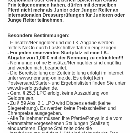
Prix teilgenommen haben, dürfen mit demselben
Pferd nicht mehr als Junior oder Junger Reiter an
internationalen Dressurprüfungen für Junioren oder
Junge Reiter teilnehmen.
Besondere Bestimmungen:
- Einsätze/Nenngelder und die LK-Abgabe werden
mittels NeOn durch Lastschriftverfahren eingezogen.
- Für jeden reservierten Startplatz ist eine LK-
Abgabe von 1,00 € mit der Nennung zu entrichten!!!
- Nennungen ohne Einsätze/Nenngelder sind ungültig
und werden nicht bearbeitet.
- Die Bereitstellung der Zeiteinteilung erfolgt im Internet
unter www.nennung-online.de. Es erfolgt kein
Postversand.Starter- und Ergebnislisten finden Sie unter
www.fn-erfolgsdaten.de.
- Gem. § 25.3 LPO erfolgt keine Auszahlung von
Geldpreisen.
- Zu § 59 Abs. 2.1 LPO wird Dispens erteilt (keine
Siegerehrung). Es werden keine Preisschleifen und
Ehrenpreise ausgegeben.
- Alle Teilnehmer müssen Ihre Pferde/Ponys in die vom
Veranstalter vorgesehenen Stallungen (Stallzelt)
einquartieren. Eigene Stallzelte oder die