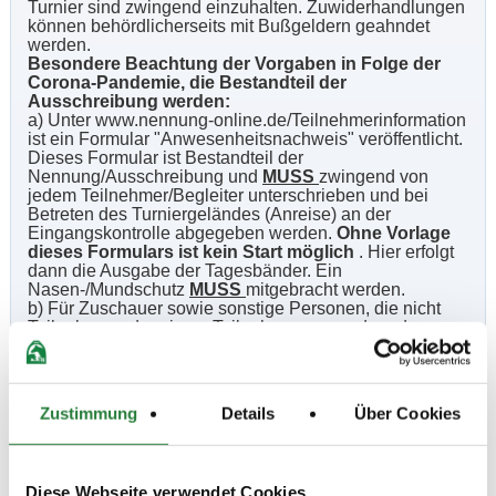
Turnier sind zwingend einzuhalten. Zuwiderhandlungen
können behördlicherseits mit Bußgeldern geahndet
werden.
Besondere Beachtung der Vorgaben in Folge der
Corona-Pandemie, die Bestandteil der
Ausschreibung werden:
a) Unter www.nennung-online.de/Teilnehmerinformation
ist ein Formular "Anwesenheitsnachweis" veröffentlicht.
Dieses Formular ist Bestandteil der
Nennung/Ausschreibung und
MUSS
zwingend von
jedem Teilnehmer/Begleiter unterschrieben und bei
Betreten des Turniergeländes (Anreise) an der
Eingangskontrolle abgegeben werden.
Ohne Vorlage
dieses Formulars ist kein Start möglich
. Hier erfolgt
dann die Ausgabe der Tagesbänder. Ein
Nasen-/Mundschutz
MUSS
mitgebracht werden.
b) Für Zuschauer sowie sonstige Personen, die nicht
Teilnehmer oder einem Teilnehmer zuzuordnende
Begleitpersonen sind bzw. nicht auf der
Anwesenheitsliste des Veranstalters geführt werden, ist
der Zutritt auf das Veranstaltungsgelände nicht gestattet.
c) Teilnehmer und Begleitperson dürfen nur am
Zustimmung
Details
Über Cookies
Prüfungstag anwesend sein, an dem das Pferd/die
Pferde gestartet werden.
c) Die gültige Tages-Einlassberechtigung (Tagesband)
ist ständig zu tragen und auf Verlangen vorzuzeigen.
Diese Webseite verwendet Cookies