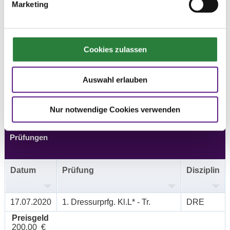
Vorläufige Zeitenteilung:
Marketing
Fr.: 1,3,6,9
Sa.: 2,4,7,10
So.: 5,8,11
Cookies zulassen
Ergebnisse:
Zu den Ergebnissen auf www.fn-erfolgsdaten.de
Auswahl erlauben
Nur notwendige Cookies verwenden
Prüfungen
Datum
Prüfung
Disziplin
17.07.2020
1. Dressurprfg. Kl.L* - Tr.
DRE
Preisgeld
200,00 €