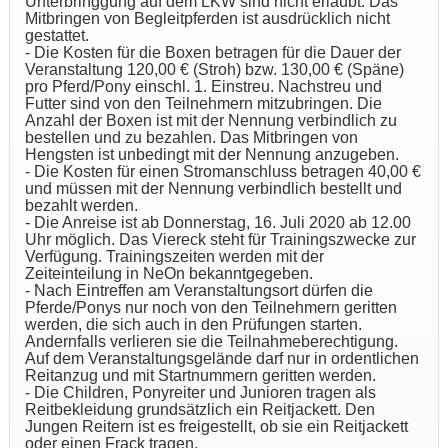
Unterbringgung auf dem LKW sind nicht erlaubt. Das
Mitbringen von Begleitpferden ist ausdrücklich nicht
gestattet.
- Die Kosten für die Boxen betragen für die Dauer der
Veranstaltung 120,00 € (Stroh) bzw. 130,00 € (Späne)
pro Pferd/Pony einschl. 1. Einstreu. Nachstreu und
Futter sind von den Teilnehmern mitzubringen. Die
Anzahl der Boxen ist mit der Nennung verbindlich zu
bestellen und zu bezahlen. Das Mitbringen von
Hengsten ist unbedingt mit der Nennung anzugeben.
- Die Kosten für einen Stromanschluss betragen 40,00 €
und müssen mit der Nennung verbindlich bestellt und
bezahlt werden.
- Die Anreise ist ab Donnerstag, 16. Juli 2020 ab 12.00
Uhr möglich. Das Viereck steht für Trainingszwecke zur
Verfügung. Trainingszeiten werden mit der
Zeiteinteilung in NeOn bekanntgegeben.
- Nach Eintreffen am Veranstaltungsort dürfen die
Pferde/Ponys nur noch von den Teilnehmern geritten
werden, die sich auch in den Prüfungen starten.
Andernfalls verlieren sie die Teilnahmeberechtigung.
Auf dem Veranstaltungsgelände darf nur in ordentlichen
Reitanzug und mit Startnummern geritten werden.
- Die Children, Ponyreiter und Junioren tragen als
Reitbekleidung grundsätzlich ein Reitjackett. Den
Jungen Reitern ist es freigestellt, ob sie ein Reitjackett
oder einen Frack tragen.