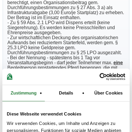
berechtigt, einen Organisationsbeitrag gem.
Durchführungsbestimmungen zu § 27 Abs. 3 a) als
Infrastrukturabgabe (3,00 Euro/je Startplatz) zu erheben.
Der Betrag ist im Einsatz enthalten.
- Zu § 59 Abs. 2.1 LPO wird Dispens erteilt (keine
Siegerehrung). Es werden keine Preisschleifen und
Ehrenpreise ausgegeben.
- Zur wirtschaftlichen Deckung des organisatorischen
Aufwands bei reduziertem Starterfeld, werden
gem. §
25.3 LPO keine Geldpreise gem.
Durchführungsbestimmungen zu § 25 LPO ausgezahlt.
- Bei der Nennung - spätestens bis 1 Tag vor
Veranstaltungsbeginn - darf jeder Teilnehmer max.
eine
Begleitperson prostartendes Pferd benennen, die mit
Kontaktdaten entsprechend vom Veranstalter mittels in
NeOn veröffentlichten Anwesenheitsnachweis erfasst
werden. Nur Teilnehmer und die benannten
Kontaktpersonen haben Zutritt auf das
Veranstaltungsgelände.
Zustimmung
Details
Über Cookies
- Die sportfachliche Ausschreibung wird vorbehaltlich
der Genehmigung/Zustimmung der zuständigen
Behörde (Ordnungs-/Gesundheitsamt) genehmigt.
- Richter: Hermann Bender, Christian Wendel und Catrin
Diese Webseite verwendet Cookies
Wingender.
- Bei dieser Veranstaltung steht ein Hufschmied
NICHT
Wir verwenden Cookies, um Inhalte und Anzeigen zu
zur Verfügung.
personalisieren, Funktionen für soziale Medien anbieten