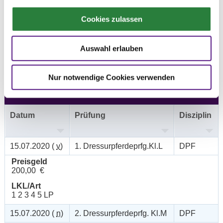
Ergebnisse:
Cookies zulassen
Zu den Ergebnissen auf www.fn-erfolgsdaten.de
Auswahl erlauben
Nur notwendige Cookies verwenden
Prüfungen
Datum
Prüfung
Disziplin
15.07.2020 (
v
)
1. Dressurpferdeprfg.Kl.L
DPF
Preisgeld
200,00 €
LKL/Art
1 2 3 4 5 LP
15.07.2020 (
n
)
2. Dressurpferdeprfg. Kl.M
DPF