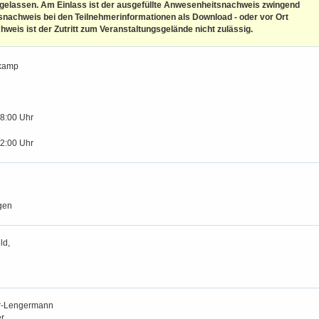
ugelassen. Am Einlass ist der ausgefüllte Anwesenheitsnachweis zwingend
nachweis bei den Teilnehmerinformationen als Download - oder vor Ort
eis ist der Zutritt zum Veranstaltungsgelände nicht zulässig.
tkamp
18:00 Uhr
12:00 Uhr
gen
ld,
r-Lengermann
r