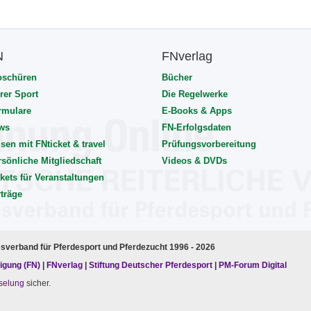
N
FNverlag
oschüren
Bücher
rer Sport
Die Regelwerke
rmulare
E-Books & Apps
ws
FN-Erfolgsdaten
sen mit FNticket & travel
Prüfungsvorbereitung
rsönliche Mitgliedschaft
Videos & DVDs
kets für Veranstaltungen
rträge
esverband für Pferdesport und Pferdezucht 1996 - 2026
igung (FN)
|
FNverlag
|
Stiftung Deutscher Pferdesport
|
PM-Forum Digital
selung
sicher.