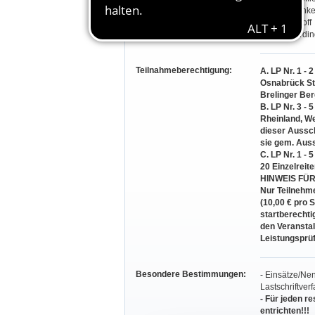
Stefan Steink
Jürgen Uthoff
Kira Wulferdin
Teilnahmeberechtigung:
A. LP Nr. 1 -
Osnabrück St
Brelinger Be
B. LP Nr. 3 -
Rheinland, We
dieser Aussch
sie gem. Auss
C. LP Nr. 1 - 
20 Einzelreit
HINWEIS FÜ
Nur Teilnehme
(10,00 € pro S
startberechti
den Veranstal
Leistungsprü
Besondere Bestimmungen:
- Einsätze/Ne
Lastschriftver
- Für jeden r
entrichten!!!