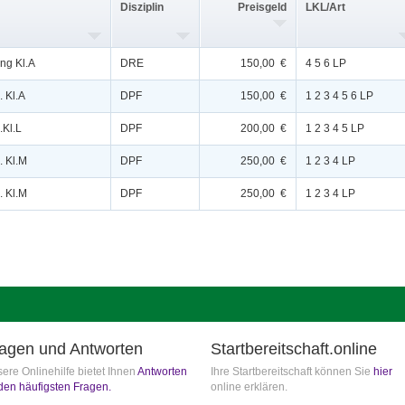
Disziplin
Preisgeld
LKL/Art
ung Kl.A
DRE
150,00 €
4 5 6 LP
. Kl.A
DPF
150,00 €
1 2 3 4 5 6 LP
.Kl.L
DPF
200,00 €
1 2 3 4 5 LP
. Kl.M
DPF
250,00 €
1 2 3 4 LP
. Kl.M
DPF
250,00 €
1 2 3 4 LP
agen und Antworten
Startbereitschaft.online
ere Onlinehilfe bietet Ihnen
Antworten
Ihre Startbereitschaft können Sie
hier
den häufigsten Fragen.
online erklären.