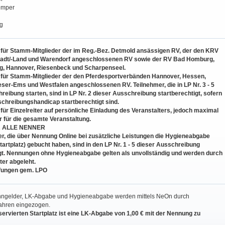
emper
g
 2 für Stamm-Mitglieder der im Reg.-Bez. Detmold ansässigen RV, der den KRV
adt/-Land und Warendorf angeschlossenen RV sowie der RV Bad Homburg,
rg, Hannover, Riesenbeck und Scharpenseel.
 5 für Stamm-Mitglieder der den Pferdesportverbänden Hannover, Hessen,
ser-Ems und Westfalen angeschlossenen RV. Teilnehmer, die in LP Nr. 3 - 5
reibung starten, sind in LP Nr. 2 dieser Ausschreibung startberechtigt, sofern
chreibungshandicap startberechtigt sind.
5 für Einzelreiter auf persönliche Einladung des Veranstalters, jedoch maximal
er für die gesamte Veranstaltung.
R ALLE NENNER
r, die über Nennung Online bei zusätzliche Leistungen die Hygieneabgabe
tartplatz) gebucht haben, sind in den LP Nr. 1 - 5 dieser Ausschreibung
gt. Nennungen ohne Hygieneabgabe gelten als unvollständig und werden durch
ter abgeleht.
fungen gem. LPO
nngelder, LK-Abgabe und Hygieneabgabe werden mittels NeOn durch
fahren eingezogen.
eservierten Startplatz ist eine LK-Abgabe von 1,00 € mit der Nennung zu