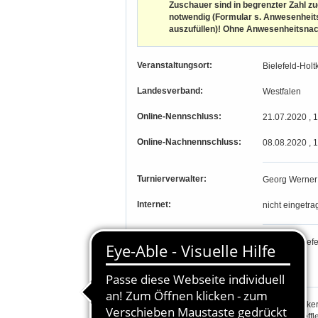
Zuschauer sind in begrenzter Zahl z
notwendig (Formular s. Anwesenheits
auszufüllen)! Ohne Anwesenheitsnachw
Veranstaltungsort:
Bielefeld-Hol
Landesverband:
Westfalen
Online-Nennschluss:
21.07.2020 , 
Online-Nachnennschluss:
08.08.2020 , 
Turnierverwalter:
Georg Werner
Internet:
nicht eingetra
PLZ, Ort:
33649, Bielefe
Längengrad, Breitengrad
-, -
Richter:
Hubert Heske
Heide Scheffle