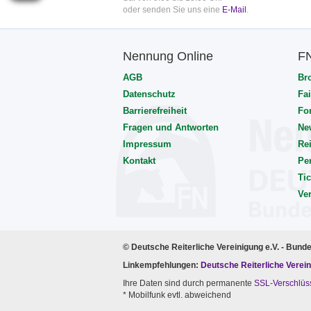
oder senden Sie uns eine
E-Mail
.
Nennung Online
F
AGB
Br
Datenschutz
Fai
Barrierefreiheit
Fo
Fragen und Antworten
Ne
Impressum
Rei
Kontakt
Pe
Tic
Ve
© Deutsche Reiterliche Vereinigung e.V. - Bund
Linkempfehlungen:
Deutsche Reiterliche Verein
Ihre Daten sind durch permanente
SSL-Verschlüs
* Mobilfunk evtl. abweichend