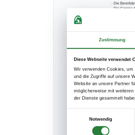
- Die Bereitst
- Die Corona-H
sonstige Leis
abgelehnt.
- Zur wirtscha
werden
gem. 
ausgezahlt.
- Bei der Nenn
Zustimmung
eine
Begleitpe
Veranstalter m
Teilnehmer un
Diese Webseite verwendet 
- Zu § 59 Abs.
und Ehrenpre
Wir verwenden Cookies, um I
- Die sportfa
zuständigen B
und die Zugriffe auf unsere 
- Das Training
Website an unsere Partner fü
nicht den en
möglicherweise mit weiteren
- Richter: Hub
Kira Wulferfing
der Dienste gesammelt habe
- Bei dieser V
- Hygienebea
Im Hinblick a
Einwilligungsauswahl
Abstandsgebo
Notwendig
vor Neuinfiz
CoronaSchVO)
können behör