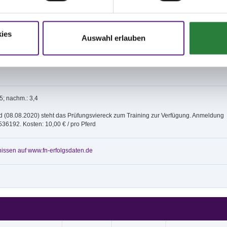
tung.
isse:
ies
Auswahl erlauben
25 x 48 m (Ebbe-Flut-System), Außenplatz 40 x 70 m (Ebbe-Flut-System) und
platz 50 x 100 m (Sand).
gsort und Navi-Anschrift: Reitsportanlage der Familie Hollmann-Raabe,
, 33649 Bielefeld.
,5; nachm.: 3,4
(08.08.2020) steht das Prüfungsviereck zum Training zur Verfügung. Anmeldung
536192. Kosten: 10,00 € / pro Pferd
issen auf www.fn-erfolgsdaten.de