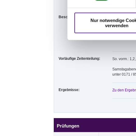
der Veranstal
Beschaffenheit der Plätze:
Platzverhältn
Nur notwendige Cook
- Außenplatz 
verwenden
Vorbereitungs
- Veranstaltun
Holtkampstr. 5
Vorläufige Zeitenteilung:
So. vorm.: 1,2
Samstagabend 
unter 0171 / 8
Ergebnisse:
Zu den Ergebn
Prüfungen