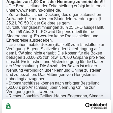
Abgabe von 1,00 € mit der Nennung zu entrichten!!!
- Die Bereitstellung der Zeiteinteilung erfolgt im Internet
unter www.nennung-online.de.
- Zur wirtschaftlichen Deckung des organisatorischen
Aufwands bei reduziertem Starterfeld, werden
gem. §
25.2 LPO 50 % der Geldpreise gem.
Durchführungsbestimmungen zu § 25 LPO ausgezahlt.
- Zu § 59 Abs. 2.1 LPO wird Dispens erteilt (keine
Siegerehrung). Es werden keine Preisschleifen und
Ehrenpreise ausgegeben.
- Es stehen mobile Boxen (Stallzelt) zum Einstallen zur
Verfügung. Eigene Stallzelte oder Unterbringung auf
dem LKW sind nicht erlaubt. Die Kosten für die Boxen
betragen 160,00 €/Stroh bzw. 170,00 €/Späne pro Pferd
einschl. Ersteinstreu und Mistentsorgung für die Dauer
der Veranstaltung. Die Anzahl der Boxen ist mit der
Nennung verbindlich über Nennung Online zu stellen
und zu bezahlen. Das Mitbringen von Hengsten ist
unbedingt anzugeben.
- Stromanschlüsse können nach erfolgter Bestellung
(60,00 € pro Anschluss) über Nennung Online zur
Verfügung gestellt werden.
- Richter: Joachim Geilfus, Heiner Engemann, Simone
Teeuwen und Reinhard Wendt.
- Parcourschefs: Volker Wulf und Kim Itzek.
- Hygienebeauftragter: Markus Scharmann.