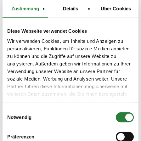
Im Hinblick auf die Verhaltenpflichten im öffentlichen
Raum, Personengruppen, Abstandsgebot und
Zustimmung
Details
Über Cookies
Mund-Nase-Bedeckung verweisen wir auf die
Verordnung zum Schutz vor Neuinfizierungen mit
dem Coronavirus SARS-CoV-2
(Coronaschutzverordnung - CoronaSchVO) in der
Diese Webseite verwendet Cookies
zum Veranstaltungsdatum gültigen Fassung.
Zuwiderhandlungen können behördlicherseits mit
Wir verwenden Cookies, um Inhalte und Anzeigen zu
Bußgeldern geahndet werden und führen zum
Ausschluss von der Veranstaltung.
personalisieren, Funktionen für soziale Medien anbieten
zu können und die Zugriffe auf unsere Website zu
analysieren. Außerdem geben wir Informationen zu Ihrer
Beschaffenheit der Plätze:
Verwendung unserer Website an unsere Partner für
Platzverhältnisse:
- Turnierplatz 80 x 90 m (Sand), Vorbereitungsplatz 30 x
soziale Medien, Werbung und Analysen weiter. Unsere
65 m (Sand).
Partner führen diese Informationen möglicherweise mit
- Veranstaltungsort: Bundeschampionatsgelände in
48231 Warendorf.
weiteren Daten zusammen, die Sie ihnen bereitgestellt
haben oder die sie im Rahmen Ihrer Nutzung der Dienste
gesammelt haben.
Einwilligungsauswahl
Vorläufige Zeitenteilung:
Notwendig
Di. vorm.: 1,3,5; nachm.: 2,4,6
Mo. Ausweichtermin für LPÖ Nr. 5 und 6 bei zu hohem
Präferenzen
Nennungsergebnis