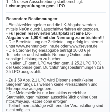
1 - 15 dieser Ausschreibung startberechtigt.
Leistungsprüfungen gem. LPO
Besondere Bestimmungen:
- Einsätze/Nenngelder und die LK-Abgabe werden
mittels NeOn durch Lastschriftverfahren eingezogen.
- Für jeden reservierten Startplatz ist eine LK-
Abgabe von 1,00 € mit der Nennung zu entrichten!!!
- Die Bereitstellung der Zeiteinteilung erfolg im Internet
unter www.nennung-online.de oder www.fsevent.de.
- Die Corona-Hygieneabgabe beträgt 10,00 € je
Teilnehmer und ist mittels Nennung Online unter
sonstige Leistungen zu buchen.
- In allen LP gem. LPO werden gem. § 25.2 LPO 70 %
der Geldpreise gem. Durchführungsbestimmungen zu §
25 LPO ausgezahlt.
- Zu § 59 Abs. 2.1 LPO wird Dispens erteilt (keine
Siegerehrung). Es werden keine Preisschleifen und
Ehrenpreise ausgegeben.
- Die Meldestelle ist nur kontaktlos erreichbar.
Startmeldungen müssen ausschließlich online über
https://my.equi-score.com/ erfolgen.
- Teilnehmernachträge während der Veranstaltung sind
nicht möglich.