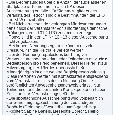
- Die Begrenzungen über die Anzahl der zugelassenen
Startplätze je Teilnehmer in allen LP dieser
Ausschreibung entfallen für Stamm-Mitglieder des
Veranstalters, jedoch sind die Bestimmungen der LPO
und KLW einzuhalten.
- Bei Nichterreichen der verlangten Mindestnennungen
behält sich der Veranstalter vor, anforderungsidentische
Prüfungen gem. § 31.4 LPO zusammen zu legen.
- Ponys sind in den LP Nr. 10 - 13 dieser Ausschreibung
nicht zugelassen.
- Bei hohem Nennungsergebnis können einzelne
Dressur-LP in die Reithalle verlegt werden.
- Bei der Nennung - spätestens bis 1 Tag vor
Veranstaltungsbeginn - darf jeder Teilnehmer max.
eine
Begleitperson pro Pferd benennen. Dieser Helfer ist zur
Mitversorgung des Pferdes unerlässlich. Bei
Minderjährigen ist eine weitere Begleitperson zulässig.
Diese Personen werden mit Kontaktdaten entsprechend
vom Veranstalter mittels des in Nennung Online
veröffentlichten Anwesenheitsnachweis erfasst. Nur
Teilnehmer und die benannten Kontaktpersonen haben
Zutritt auf das Veranstaltungsgelände.
- Die sportfachliche Ausschreibung wird vorbehaltlich
der Genehmigung/Zustimmung der zuständigen
Behörde (Ordnungs-/Gesundheitsamt) genehmigt.
- Richter: Sabine Bartels, Lieselotte Ebrecht, Heiko