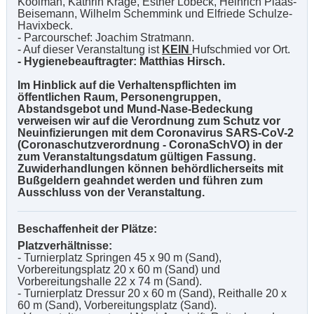
Koolman, Kathrin Krage, Esther Lobeck, Heinrich Plaas-
Beisemann, Wilhelm Schemmink und Elfriede Schulze-
Havixbeck.
- Parcourschef: Joachim Stratmann.
- Auf dieser Veranstaltung ist
KEIN
Hufschmied vor Ort.
- Hygienebeauftragter: Matthias Hirsch.
Im Hinblick auf die Verhaltenspflichten im
öffentlichen Raum, Personengruppen,
Abstandsgebot und Mund-Nase-Bedeckung
verweisen wir auf die Verordnung zum Schutz vor
Neuinfizierungen mit dem Coronavirus SARS-CoV-2
(Coronaschutzverordnung - CoronaSchVO) in der
zum Veranstaltungsdatum gültigen Fassung.
Zuwiderhandlungen können behördlicherseits mit
Bußgeldern geahndet werden und führen zum
Ausschluss von der Veranstaltung.
Beschaffenheit der Plätze:
Platzverhältnisse:
- Turnierplatz Springen 45 x 90 m (Sand),
Vorbereitungsplatz 20 x 60 m (Sand) und
Vorbereitungshalle 22 x 74 m (Sand).
- Turnierplatz Dressur 20 x 60 m (Sand), Reithalle 20 x
60 m (Sand), Vorbereitungsplatz (Sand).