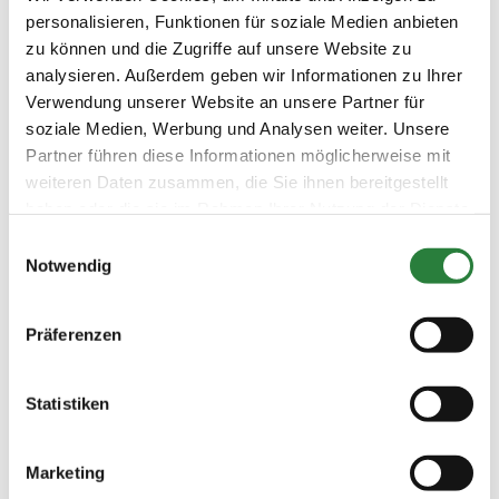
05.05.2021 (
1. Dressurprüfung Kl.M**
DRE
personalisieren, Funktionen für soziale Medien anbieten
v
)
zu können und die Zugriffe auf unsere Website zu
Preisgeld
analysieren. Außerdem geben wir Informationen zu Ihrer
500,00 €
Verwendung unserer Website an unsere Partner für
LKL/Art
soziale Medien, Werbung und Analysen weiter. Unsere
1 2 3 4 LP
Partner führen diese Informationen möglicherweise mit
weiteren Daten zusammen, die Sie ihnen bereitgestellt
05.05.2021 (
2. Dressurprüfung Kl.S*
DRE
n
)
haben oder die sie im Rahmen Ihrer Nutzung der Dienste
gesammelt haben.
Preisgeld
Einwilligungsauswahl
750,00 €
Notwendig
LKL/Art
1 2 3 LP
Präferenzen
06.05.2021 (
3. Dressurpferdeprfg. Kl.A
DPF
v
)
Statistiken
Preisgeld
150,00 €
LKL/Art
Marketing
1 2 3 4 5 LP