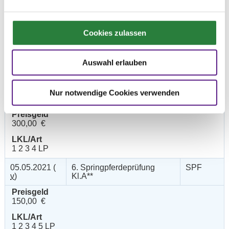
06.05.2021 (
4. Dressurpferdeprfg.Kl.L
DPF
v
)
Cookies zulassen
Preisgeld
200,00 €
LKL/Art
Auswahl erlauben
1 2 3 4 5 LP
06.05.2021 (
5. Dressurpferdeprfg. Kl.M
DPF
Nur notwendige Cookies verwenden
n
)
Preisgeld
300,00 €
LKL/Art
1 2 3 4 LP
05.05.2021 (
6. Springpferdeprüfung
SPF
v
)
Kl.A**
Preisgeld
150,00 €
LKL/Art
1 2 3 4 5 LP