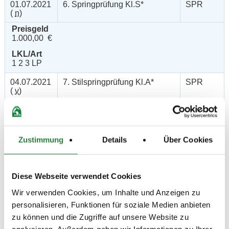
01.07.2021
6. Springprüfung Kl.S*
SPR
(
n
)
Preisgeld
1.000,00 €
LKL/Art
1 2 3 LP
04.07.2021
7. Stilspringprüfung Kl.A*
SPR
(
v
)
Preisgeld
150,00 €
LKL/Art
Zustimmung
Details
Über Cookies
4 5 6 LP
03.07.2021
8. Springprüfung Kl. A**
SPR
(
v
)
Diese Webseite verwendet Cookies
Preisgeld
Wir verwenden Cookies, um Inhalte und Anzeigen zu
150,00 €
personalisieren, Funktionen für soziale Medien anbieten
LKL/Art
zu können und die Zugriffe auf unsere Website zu
3 4 5 6 LP
analysieren. Außerdem geben wir Informationen zu Ihrer