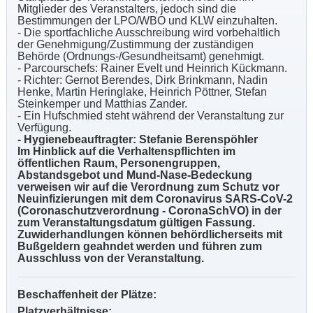
Mitglieder des Veranstalters, jedoch sind die
Bestimmungen der LPO/WBO und KLW einzuhalten.
- Die sportfachliche Ausschreibung wird vorbehaltlich
der Genehmigung/Zustimmung der zuständigen
Behörde (Ordnungs-/Gesundheitsamt) genehmigt.
- Parcourschefs: Rainer Evelt und Heinrich Kückmann.
- Richter: Gernot Berendes, Dirk Brinkmann, Nadin
Henke, Martin Heringlake, Heinrich Pöttner, Stefan
Steinkemper und Matthias Zander.
- Ein Hufschmied steht während der Veranstaltung zur
Verfügung.
- Hygienebeauftragter: Stefanie Berenspöhler
Im Hinblick auf die Verhaltenspflichten im
öffentlichen Raum, Personengruppen,
Abstandsgebot und Mund-Nase-Bedeckung
verweisen wir auf die Verordnung zum Schutz vor
Neuinfizierungen mit dem Coronavirus SARS-CoV-2
(Coronaschutzverordnung - CoronaSchVO) in der
zum Veranstaltungsdatum gültigen Fassung.
Zuwiderhandlungen können behördlicherseits mit
Bußgeldern geahndet werden und führen zum
Ausschluss von der Veranstaltung.
Beschaffenheit der Plätze:
Platzverhältnisse: