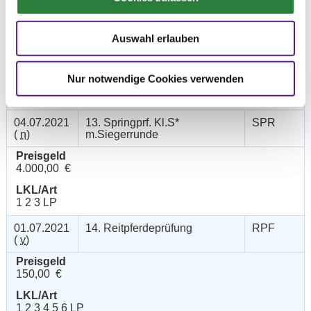
04.07.2021
12. Springprüfung Kl.M**
SPR
(
n
)
Auswahl erlauben
Preisgeld
500,00 €
Nur notwendige Cookies verwenden
LKL/Art
1 2 3 4 LP
04.07.2021
13. Springprf. Kl.S*
SPR
(
n
)
m.Siegerrunde
Preisgeld
4.000,00 €
LKL/Art
1 2 3 LP
01.07.2021
14. Reitpferdeprüfung
RPF
(
v
)
Preisgeld
150,00 €
LKL/Art
1 2 3 4 5 6 LP