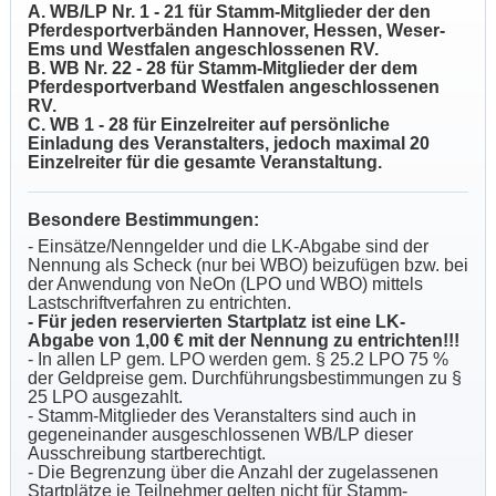
A. WB/LP Nr. 1 - 21 für Stamm-Mitglieder der den
Pferdesportverbänden Hannover, Hessen, Weser-
Ems und Westfalen angeschlossenen RV.
B. WB Nr. 22 - 28 für Stamm-Mitglieder der dem
Pferdesportverband Westfalen angeschlossenen
RV.
C. WB 1 - 28
für Einzelreiter auf persönliche
Einladung des Veranstalters, jedoch maximal 20
Einzelreiter für die gesamte Veranstaltung.
Besondere Bestimmungen:
- Einsätze/Nenngelder und die LK-Abgabe sind der
Nennung als Scheck (nur bei WBO) beizufügen bzw. bei
der Anwendung von NeOn (LPO und WBO) mittels
Lastschriftverfahren zu entrichten.
- Für jeden reservierten Startplatz ist eine LK-
Abgabe von 1,00 € mit der Nennung zu entrichten!!!
- In allen LP gem. LPO werden gem. § 25.2 LPO 75 %
der Geldpreise gem. Durchführungsbestimmungen zu §
25 LPO ausgezahlt.
- Stamm-Mitglieder des Veranstalters sind auch in
gegeneinander ausgeschlossenen WB/LP dieser
Ausschreibung startberechtigt.
- Die Begrenzung über die Anzahl der zugelassenen
Startplätze je Teilnehmer gelten nicht für Stamm-