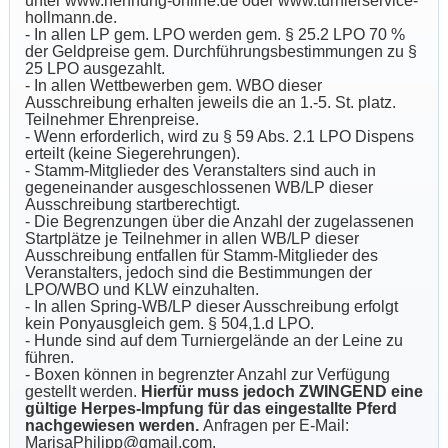
unter www.nennung-online.de oder www.turnierservice-
hollmann.de.
- In allen LP gem. LPO werden gem. § 25.2 LPO 70 %
der Geldpreise gem. Durchführungsbestimmungen zu §
25 LPO ausgezahlt.
- In allen Wettbewerben gem. WBO dieser
Ausschreibung erhalten jeweils die an 1.-5. St. platz.
Teilnehmer Ehrenpreise.
- Wenn erforderlich, wird zu § 59 Abs. 2.1 LPO Dispens
erteilt (keine Siegerehrungen).
- Stamm-Mitglieder des Veranstalters sind auch in
gegeneinander ausgeschlossenen WB/LP dieser
Ausschreibung startberechtigt.
- Die Begrenzungen über die Anzahl der zugelassenen
Startplätze je Teilnehmer in allen WB/LP dieser
Ausschreibung entfallen für Stamm-Mitglieder des
Veranstalters, jedoch sind die Bestimmungen der
LPO/WBO und KLW einzuhalten.
- In allen Spring-WB/LP dieser Ausschreibung erfolgt
kein Ponyausgleich gem. § 504,1.d LPO.
- Hunde sind auf dem Turniergelände an der Leine zu
führen.
- Boxen können in begrenzter Anzahl zur Verfügung
gestellt werden.
Hierfür muss jedoch ZWINGEND eine
gültige Herpes-Impfung für das eingestallte Pferd
nachgewiesen werden.
Anfragen per E-Mail:
MarisaPhilipp@gmail.com.