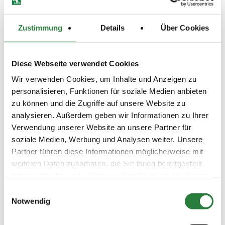
04.07.2021
2. Reiter-WB Schritt - Trab -
SOS
(
n
)
Galopp
Zustimmung
Details
Über Cookies
Preisgeld
0,00 €
LKL/Art
Diese Webseite verwendet Cookies
0 7 WB
Wir verwenden Cookies, um Inhalte und Anzeigen zu
03.07.2021
3. Dressurreiter-WB (RE 3)
DRE
(
n
)
personalisieren, Funktionen für soziale Medien anbieten
zu können und die Zugriffe auf unsere Website zu
Preisgeld
analysieren. Außerdem geben wir Informationen zu Ihrer
0,00 €
Verwendung unserer Website an unsere Partner für
LKL/Art
soziale Medien, Werbung und Analysen weiter. Unsere
0 7 6 WB
Partner führen diese Informationen möglicherweise mit
03.07.2021
4. Dressur-WB (E 2)
DRE
weiteren Daten zusammen, die Sie ihnen bereitgestellt
(
n
)
haben oder die sie im Rahmen Ihrer Nutzung der Dienste
Preisgeld
gesammelt haben.
Einwilligungsauswahl
0,00 €
Notwendig
LKL/Art
0 7 6 WB