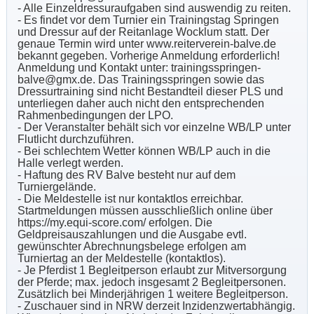
- Alle Einzeldressuraufgaben sind auswendig zu reiten.
- Es findet vor dem Turnier ein Trainingstag Springen
und Dressur auf der Reitanlage Wocklum statt. Der
genaue Termin wird unter www.reiterverein-balve.de
bekannt gegeben. Vorherige Anmeldung erforderlich!
Anmeldung und Kontakt unter: trainingsspringen-
balve@gmx.de. Das Trainingsspringen sowie das
Dressurtraining sind nicht Bestandteil dieser PLS und
unterliegen daher auch nicht den entsprechenden
Rahmenbedingungen der LPO.
- Der Veranstalter behält sich vor einzelne WB/LP unter
Flutlicht durchzuführen.
- Bei schlechtem Wetter können WB/LP auch in die
Halle verlegt werden.
- Haftung des RV Balve besteht nur auf dem
Turniergelände.
- Die Meldestelle ist nur kontaktlos erreichbar.
Startmeldungen müssen ausschließlich online über
https://my.equi-score.com/ erfolgen. Die
Geldpreisauszahlungen und die Ausgabe evtl.
gewünschter Abrechnungsbelege erfolgen am
Turniertag an der Meldestelle (kontaktlos).
- Je Pferdist 1 Begleitperson erlaubt zur Mitversorgung
der Pferde; max. jedoch insgesamt 2 Begleitpersonen.
Zusätzlich bei Minderjährigen 1 weitere Begleitperson.
- Zuschauer sind in NRW derzeit Inzidenzwertabhängig.