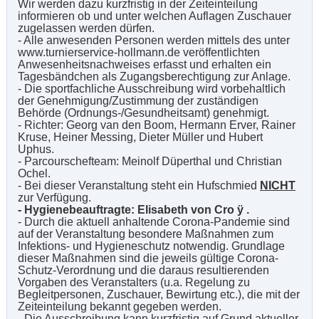
Wir werden dazu kurzfristig in der Zeiteinteilung
informieren ob und unter welchen Auflagen Zuschauer
zugelassen werden dürfen.
- Alle anwesenden Personen werden mittels des unter
www.turnierservice-hollmann.de veröffentlichten
Anwesenheitsnachweises erfasst und erhalten ein
Tagesbändchen als Zugangsberechtigung zur Anlage.
- Die sportfachliche Ausschreibung wird vorbehaltlich
der Genehmigung/Zustimmung der zuständigen
Behörde (Ordnungs-/Gesundheitsamt) genehmigt.
- Richter: Georg van den Boom, Hermann Erver, Rainer
Kruse, Heiner Messing, Dieter Müller und Hubert
Uphus.
- Parcourschefteam: Meinolf Düperthal und Christian
Ochel.
- Bei dieser Veranstaltung steht ein Hufschmied
NICHT
zur Verfügung.
- Hygienebeauftragte: Elisabeth von Cro
ÿ
.
- Durch die aktuell anhaltende Corona-Pandemie sind
auf der Veranstaltung besondere Maßnahmen zum
Infektions- und Hygieneschutz notwendig. Grundlage
dieser Maßnahmen sind die jeweils gültige Corona-
Schutz-Verordnung und die daraus resultierenden
Vorgaben des Veranstalters (u.a. Regelung zu
Begleitpersonen, Zuschauer, Bewirtung etc.), die mit der
Zeiteinteilung bekannt gegeben werden.
- Die Ausschreibung kann kurzfristig auf Grund aktueller