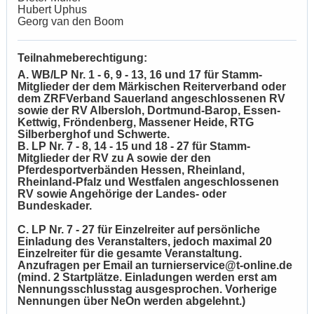
Hubert Uphus
Georg van den Boom
Teilnahmeberechtigung:
A. WB/LP Nr. 1 - 6, 9 - 13, 16 und 17 für Stamm-
Mitglieder der dem Märkischen Reiterverband oder
dem ZRFVerband Sauerland angeschlossenen RV
sowie der RV Albersloh, Dortmund-Barop, Essen-
Kettwig, Fröndenberg, Massener Heide, RTG
Silberberghof und Schwerte.
B. LP Nr. 7 - 8, 14 - 15 und 18 - 27 für Stamm-
Mitglieder der RV zu A sowie der den
Pferdesportverbänden Hessen, Rheinland,
Rheinland-Pfalz und Westfalen angeschlossenen
RV sowie Angehörige der Landes- oder
Bundeskader.
C. LP Nr. 7 - 27 für Einzelreiter auf persönliche
Einladung des Veranstalters, jedoch maximal 20
Einzelreiter für die gesamte Veranstaltung.
Anzufragen per Email an turnierservice@t-online.de
(mind. 2 Startplätze. Einladungen werden erst am
Nennungsschlusstag ausgesprochen. Vorherige
Nennungen über NeOn werden abgelehnt.)