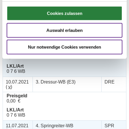
Preisgeld
Cookies zulassen
0,00 €
LKL/Art
0 7 6 WB
Auswahl erlauben
10.07.2021
2. Reiter-WB Schritt - Trab -
SOS
(
v
)
Galopp
Nur notwendige Cookies verwenden
Preisgeld
0,00 €
LKL/Art
0 7 6 WB
10.07.2021
3. Dressur-WB (E3)
DRE
(
v
)
Preisgeld
0,00 €
LKL/Art
0 7 6 WB
11.07.2021
4. Springreiter-WB
SPR