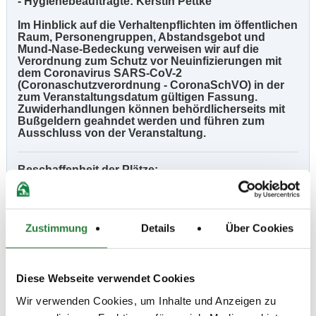
- Hygienebeauftragte: Kerstin Pettke
Im Hinblick auf die Verhaltenpflichten im öffentlichen
Raum, Personengruppen, Abstandsgebot und
Mund-Nase-Bedeckung verweisen wir auf die
Verordnung zum Schutz vor Neuinfizierungen mit
dem Coronavirus SARS-CoV-2
(Coronaschutzverordnung - CoronaSchVO) in der
zum Veranstaltungsdatum gültigen Fassung.
Zuwiderhandlungen können behördlicherseits mit
Bußgeldern geahndet werden und führen zum
Ausschluss von der Veranstaltung.
Beschaffenheit der Plätze:
Platzverhältnisse:
- Alle LP finden auf dem Außenplatz 40 x 70 m (NEUER
BODEN, Fairground Reitboden) statt. Es steht eine
Zustimmung
Details
Über Cookies
Vorbereitungshalle 20 x 60 m (Fairground Reitboden)
zur Verfügung.
- Veranstaltungsort und Navi-Adresse: Vereinsanlage
Diese Webseite verwendet Cookies
des RuFV Dornberg e. V., Am Krebsbach 17 - 19, 33619
Bielefeld-Dornberg.
Wir verwenden Cookies, um Inhalte und Anzeigen zu