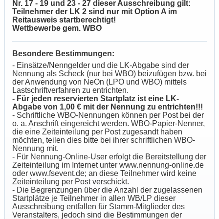
Nr. 17 - 19 und 23 - 27 dieser Ausschreibung gilt:
Teilnehmer der LK 2 sind nur mit Option A im
Reitausweis startberechtigt!
Wettbewerbe gem. WBO
Besondere Bestimmungen:
- Einsätze/Nenngelder und die LK-Abgabe sind der
Nennung als Scheck (nur bei WBO) beizufügen bzw. bei
der Anwendung von NeOn (LPO und WBO) mittels
Lastschriftverfahren zu entrichten.
- Für jeden reservierten Startplatz ist eine LK-
Abgabe von 1,00 € mit der Nennung zu entrichten!!!
- Schriftliche WBO-Nennungen können per Post bei der
o. a. Anschrift eingereicht werden. WBO-Papier-Nenner,
die eine Zeiteinteilung per Post zugesandt haben
möchten, teilen dies bitte bei ihrer schriftlichen WBO-
Nennung mit.
- Für Nennung-Online-User erfolgt die Bereitstellung der
Zeiteinteilung im Internet unter www.nennung-online.de
oder www.fsevent.de; an diese Teilnehmer wird keine
Zeiteinteilung per Post verschickt.
- Die Begrenzungen über die Anzahl der zugelassenen
Startplätze je Teilnehmer in allen WB/LP dieser
Ausschreibung entfallen für Stamm-Mitglieder des
Veranstalters, jedoch sind die Bestimmungen der