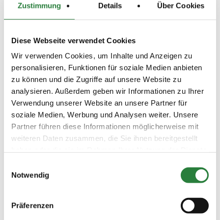
Zustimmung
Details
Über Cookies
LKL/Art
0 7 6 WB
Diese Webseite verwendet Cookies
11.07.2021
6. Springreiter-WB
SPR
(
n
)
Wir verwenden Cookies, um Inhalte und Anzeigen zu
Preisgeld
personalisieren, Funktionen für soziale Medien anbieten
100,00 €
zu können und die Zugriffe auf unsere Website zu
LKL/Art
analysieren. Außerdem geben wir Informationen zu Ihrer
0 7 6 WB
Verwendung unserer Website an unsere Partner für
soziale Medien, Werbung und Analysen weiter. Unsere
09.07.2021
7. Standard-Spring-WB
SPR
(
n
)
Partner führen diese Informationen möglicherweise mit
weiteren Daten zusammen, die Sie ihnen bereitgestellt
Preisgeld
100,00 €
haben oder die sie im Rahmen Ihrer Nutzung der Dienste
gesammelt haben.
LKL/Art
Einwilligungsauswahl
0 7 6 WB
Notwendig
09.07.2021
8. Dressurprüfung Kl.A*
DRE
(
n
)
Präferenzen
Preisgeld