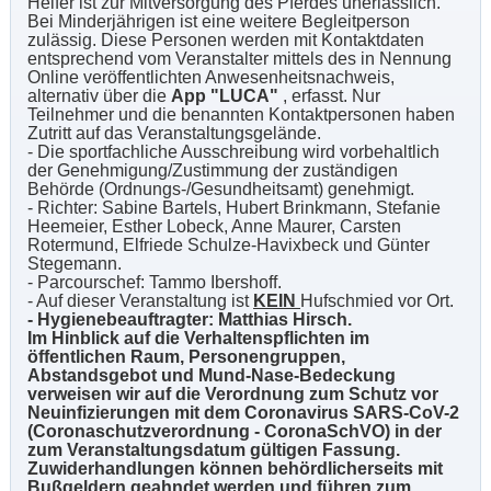
Helfer ist zur Mitversorgung des Pferdes unerlässlich.
Bei Minderjährigen ist eine weitere Begleitperson
zulässig. Diese Personen werden mit Kontaktdaten
entsprechend vom Veranstalter mittels des in Nennung
Online veröffentlichten Anwesenheitsnachweis,
alternativ über die
App "LUCA"
, erfasst. Nur
Teilnehmer und die benannten Kontaktpersonen haben
Zutritt auf das Veranstaltungsgelände.
- Die sportfachliche Ausschreibung wird vorbehaltlich
der Genehmigung/Zustimmung der zuständigen
Behörde (Ordnungs-/Gesundheitsamt) genehmigt.
- Richter: Sabine Bartels, Hubert Brinkmann, Stefanie
Heemeier, Esther Lobeck, Anne Maurer, Carsten
Rotermund, Elfriede Schulze-Havixbeck und Günter
Stegemann.
- Parcourschef: Tammo Ibershoff.
- Auf dieser Veranstaltung ist
KEIN
Hufschmied vor Ort.
- Hygienebeauftragter: Matthias Hirsch.
Im Hinblick auf die Verhaltenspflichten im
öffentlichen Raum, Personengruppen,
Abstandsgebot und Mund-Nase-Bedeckung
verweisen wir auf die Verordnung zum Schutz vor
Neuinfizierungen mit dem Coronavirus SARS-CoV-2
(Coronaschutzverordnung - CoronaSchVO) in der
zum Veranstaltungsdatum gültigen Fassung.
Zuwiderhandlungen können behördlicherseits mit
Bußgeldern geahndet werden und führen zum