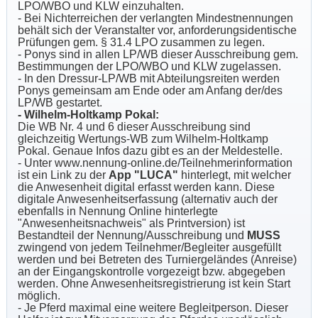
LPO/WBO und KLW einzuhalten.
- Bei Nichterreichen der verlangten Mindestnennungen
behält sich der Veranstalter vor, anforderungsidentische
Prüfungen gem. § 31.4 LPO zusammen zu legen.
- Ponys sind in allen LP/WB dieser Ausschreibung gem.
Bestimmungen der LPO/WBO und KLW zugelassen.
- In den Dressur-LP/WB mit Abteilungsreiten werden
Ponys gemeinsam am Ende oder am Anfang der/des
LP/WB gestartet.
- Wilhelm-Holtkamp Pokal:
Die WB Nr. 4 und 6 dieser Ausschreibung sind
gleichzeitig Wertungs-WB zum Wilhelm-Holtkamp
Pokal. Genaue Infos dazu gibt es an der Meldestelle.
- Unter www.nennung-online.de/Teilnehmerinformation
ist ein Link zu der
App "LUCA"
hinterlegt, mit welcher
die Anwesenheit digital erfasst werden kann. Diese
digitale Anwesenheitserfassung (alternativ auch der
ebenfalls in Nennung Online hinterlegte
"Anwesenheitsnachweis" als Printversion) ist
Bestandteil der Nennung/Ausschreibung und
MUSS
zwingend von jedem Teilnehmer/Begleiter ausgefüllt
werden und bei Betreten des Turniergeländes (Anreise)
an der Eingangskontrolle vorgezeigt bzw. abgegeben
werden. Ohne Anwesenheitsregistrierung ist kein Start
möglich.
- Je Pferd maximal eine weitere Begleitperson. Dieser