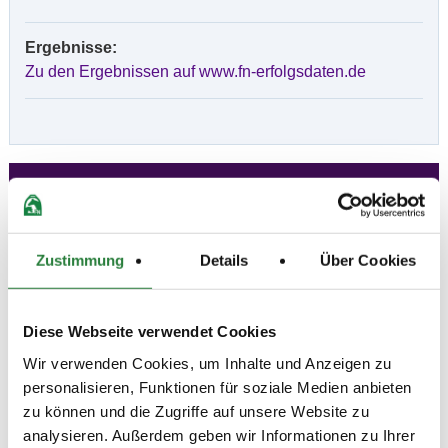
Ergebnisse:
Zu den Ergebnissen auf www.fn-erfolgsdaten.de
Prüfungen
Datum
Prüfung
Disziplin
Zustimmung
Details
Über Cookies
10.07.2021
1. Führzügel-WB
SOS
(
v
)
Diese Webseite verwendet Cookies
Preisgeld
Wir verwenden Cookies, um Inhalte und Anzeigen zu
0,00 €
personalisieren, Funktionen für soziale Medien anbieten
LKL/Art
zu können und die Zugriffe auf unsere Website zu
0 7 WB
analysieren. Außerdem geben wir Informationen zu Ihrer