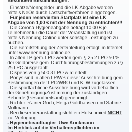
Besondere Bestimmungen:
- Einsätze/Nenngelder und die LK-Abgabe werden
mittels NeOn durch Lastschriftverfahren eingezogen.
- Für jeden reservierten Startplatz ist eine LK-
Abgabe von 1,00 € mit der Nennung zu entrichten!!!
- Die Corona-Hygieneabgabe beträgt 10,00 € je
Teilnehmer für die Dauer der Veranstaltung und ist
mittels Nennung Online unter sonstige Leistungen zu
buchen.
- Die Bereitstellung der Zeiteinteilung erfolgt im Internet
unter www.nennung-online.de.
- In allen LP gem. LPO werden gem. § 25.2 LPO 50 %
der Geldpreise gem. Durchführungsbestimmungen zu §
25 LPO ausgezahlt.
- Dispens von § 500.3 LPO wird erteilt.
- Ponys sind in allen LP/WB dieser Ausschreibung gem.
Bestimmungen der LPO/WBO und KLW zugelassen.
- Die sportfachliche Ausschreibung wird vorbehaltlich
der Genehmigung/Zustimmung der zuständigen
Behörde (Gesundheitsamt) genehmigt.
- Richter: Rainer Goch, Helga Goldhausen und Sabine
Möllmann.
- Bei dieser Veranstaltung steht ein Hufschmied
NICHT
zur Verfügung.
- Hygienebeauftragter: Uwe Kockmann.
Im Hinblick auf die Verhaltenspflichten im