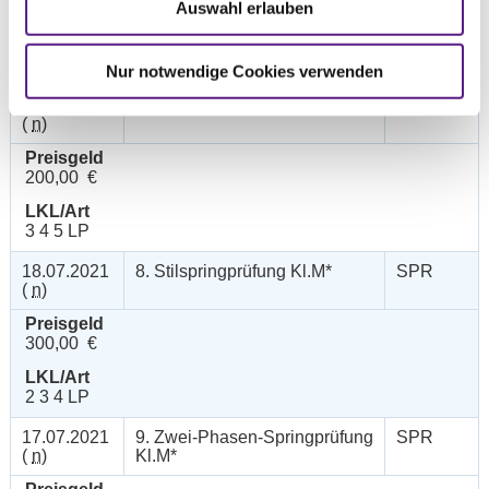
Auswahl erlauben
250,00 €
LKL/Art
2 3 4 5 LP
Nur notwendige Cookies verwenden
17.07.2021
7. Stilspringprüfung Kl.L
SPR
(
n
)
Preisgeld
200,00 €
LKL/Art
3 4 5 LP
18.07.2021
8. Stilspringprüfung Kl.M*
SPR
(
n
)
Preisgeld
300,00 €
LKL/Art
2 3 4 LP
17.07.2021
9. Zwei-Phasen-Springprüfung
SPR
(
n
)
Kl.M*