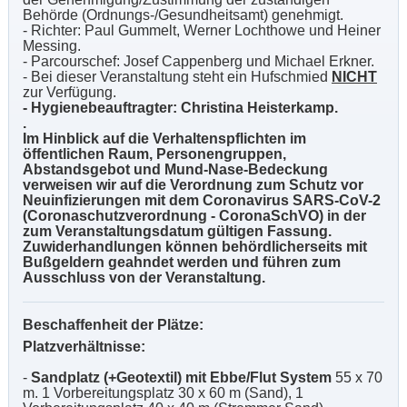
Behörde (Ordnungs-/Gesundheitsamt) genehmigt.
- Richter: Paul Gummelt, Werner Lochthowe und Heiner
Messing.
- Parcourschef: Josef Cappenberg und Michael Erkner.
- Bei dieser Veranstaltung steht ein Hufschmied
NICHT
zur Verfügung.
- Hygienebeauftragter: Christina Heisterkamp.
.
Im Hinblick auf die Verhaltenspflichten im
öffentlichen Raum, Personengruppen,
Abstandsgebot und Mund-Nase-Bedeckung
verweisen wir auf die Verordnung zum Schutz vor
Neuinfizierungen mit dem Coronavirus SARS-CoV-2
(Coronaschutzverordnung - CoronaSchVO) in der
zum Veranstaltungsdatum gültigen Fassung.
Zuwiderhandlungen können behördlicherseits mit
Bußgeldern geahndet werden und führen zum
Ausschluss von der Veranstaltung.
Beschaffenheit der Plätze:
Platzverhältnisse:
-
Sandplatz (+Geotextil) mit Ebbe/Flut System
55 x 70
m. 1 Vorbereitungsplatz 30 x 60 m (Sand), 1