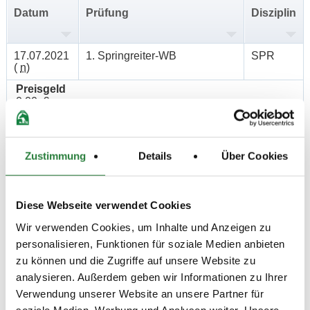
Datum
Prüfung
Disziplin
17.07.2021
1. Springreiter-WB
SPR
(
n
)
Preisgeld
0,00 €
LKL/Art
0 WB
Zustimmung
Details
Über Cookies
17.07.2021
2. Stilspring-WB - mit Erlaubter
SPR
(
v
)
Zeit (EZ)
Preisgeld
Diese Webseite verwendet Cookies
0,00 €
Wir verwenden Cookies, um Inhalte und Anzeigen zu
LKL/Art
0 7 6 WB
personalisieren, Funktionen für soziale Medien anbieten
zu können und die Zugriffe auf unsere Website zu
18.07.2021
3. Springpferdeprüfung Kl.A*
SPF
analysieren. Außerdem geben wir Informationen zu Ihrer
(
v
)
Verwendung unserer Website an unsere Partner für
Preisgeld
soziale Medien, Werbung und Analysen weiter. Unsere