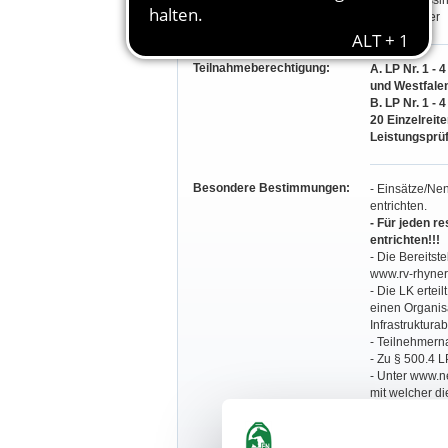
Heiner Messi
Dieter Müller
Teilnahmeberechtigung:
A. LP Nr. 1 -
und Westfale
B. LP Nr. 1 - 
20 Einzelreit
Leistungsprü
Besondere Bestimmungen:
- Einsätze/Ne
entrichten.
- Für jeden r
entrichten!!!
- Die Bereitst
www.rv-rhyner
- Die LK ertei
einen Organis
Infrastruktura
- Teilnehmerna
- Zu § 500.4 L
- Unter www.ne
mit welcher di
(alternativ au
Printversion)
Teilnehmer/Beg