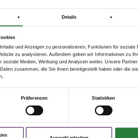
olle vorgezeigt bzw. abgegeben werden. Ohne Anwesenheitsregistrierung ist kein
imal eine weitere Begleitperson. Dieser Helfer ist zur Mitversorgung des Pferdes
Details
Bei Minderjährigen ist eine weitere Begleitperson zulässig. Diese Personen werden
en entsprechend vom Veranstalter mittels des in Nennung Online veröffentlichten
achweis, alternativ über die App "LUCA", erfasst. Nur Teilnehmer und die
taktpersonen haben Zutritt auf das Veranstaltungsgelände.
Cookies
chliche Ausschreibung wird vorbehaltlich der Genehmigung/Zustimmung der
ehörde (Ordnungs-/Gesundheitsamt) genehmigt.
nhalte und Anzeigen zu personalisieren, Funktionen für soziale
l Gummelt, Heiner Messing und Dieter Müller.
Website zu analysieren. Außerdem geben wir Informationen zu I
r soziale Medien, Werbung und Analysen weiter. Unsere Partner
: Volker Wulf.
eranstaltung steht
KEIN
Hufschmied zur Verfügung.
 Daten zusammen, die Sie ihnen bereitgestellt haben oder die s
ftragte: Hildegard Schmitz.
n.
uf die Verhaltenspflichten im öffentlichen Raum, Personengruppen,
t und Mund-Nase-Bedeckung verweisen wir auf die Verordnung zum Schutz
ierungen mit dem Coronavirus SARS-CoV-2 (Coronaschutzverordnung -
Präferenzen
Statistiken
 in der zum Veranstaltungsdatum gültigen Fassung. Zuwiderhandlungen
dlicherseits mit Bußgeldern geahndet werden und führen zum Ausschluss von
tung.
isse:
z 58 x 70 m (Sand), Vorbereitungsplatz 20 x 90 m (Sand).
ies
gsort und Navi-Anschrift. Reitanlage des RV Rhynern e. V., Holthöfener Weg 1a,
Auswahl erlauben