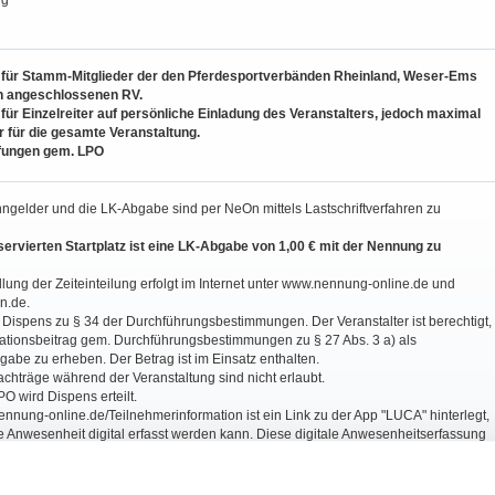
ng
 4 für Stamm-Mitglieder der den Pferdesportverbänden Rheinland, Weser-Ems
n angeschlossenen RV.
4 für Einzelreiter auf persönliche Einladung des Veranstalters, jedoch maximal
er für die gesamte Veranstaltung.
fungen gem. LPO
nngelder und die LK-Abgabe sind per NeOn mittels Lastschriftverfahren zu
eservierten Startplatz ist eine LK-Abgabe von 1,00 € mit der Nennung zu
ellung der Zeiteinteilung erfolgt im Internet unter www.nennung-online.de und
n.de.
lt Dispens zu § 34 der Durchführungsbestimmungen. Der Veranstalter ist berechtigt,
ationsbeitrag gem. Durchführungsbestimmungen zu § 27 Abs. 3 a) als
bgabe zu erheben. Der Betrag ist im Einsatz enthalten.
chträge während der Veranstaltung sind nicht erlaubt.
PO wird Dispens erteilt.
nnung-online.de/Teilnehmerinformation ist ein Link zu der App "LUCA" hinterlegt,
e Anwesenheit digital erfasst werden kann. Diese digitale Anwesenheitserfassung
ch der ebenfalls in Nennung Online hinterlegte "Anwesenheitsnachweis" als
 ist Bestandteil der Nennung/Ausschreibung und
MUSS
zwingend von jedem
leiter ausgefüllt werden und bei Betreten des Turniergeländes (Anreise) an der