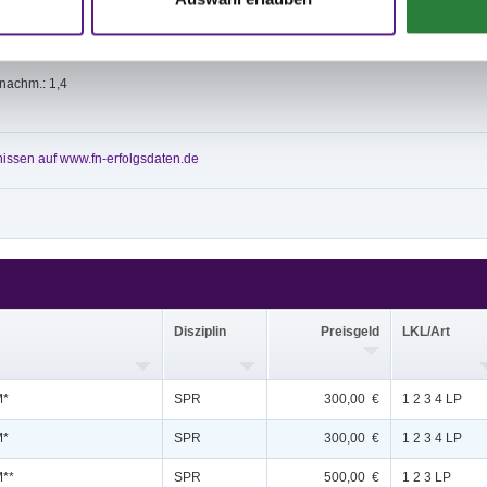
 nachm.: 1,4
issen auf www.fn-erfolgsdaten.de
Disziplin
Preisgeld
LKL/Art
M*
SPR
300,00 €
1 2 3 4 LP
M*
SPR
300,00 €
1 2 3 4 LP
M**
SPR
500,00 €
1 2 3 LP