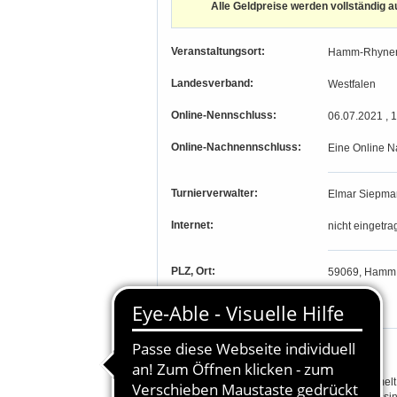
Alle Geldpreise werden vollständig a
Veranstaltungsort:
Hamm-Rhyne
Landesverband:
Westfalen
Online-Nennschluss:
06.07.2021 , 
Online-Nachnennschluss:
Eine Online N
Turnierverwalter:
Elmar Siepma
Internet:
nicht eingetra
PLZ, Ort:
59069, Hamm
Längengrad, Breitengrad
-, -
Parcourschef:
Volker Wulf
Richter:
Paul Gummelt