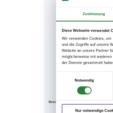
Eingangskontr
Start möglich.
- Je Pferd max
Zustimmung
unerlässlich. 
mit Kontaktdat
Anwesenheitsn
benannten Kon
Diese Webseite verwendet 
- Die sportfa
zuständigen B
Wir verwenden Cookies, um I
- Richter: Pau
und die Zugriffe auf unsere 
Website an unsere Partner fü
- Parcourschef
- Bei dieser V
möglicherweise mit weiteren
- Hygienebeau
der Dienste gesammelt habe
Im Hinblick a
Abstandsgebo
Einwilligungsauswahl
vor Neuinfiz
Notwendig
CoronaSchVO)
können behör
der Veranstal
Beschaffenheit der Plätze:
Platzverhältn
- Prüfungsplat
Nur notwendige Cook
- Veranstaltun