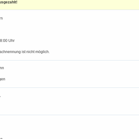
usgezahlt!
rn
18:00 Uhr
achnennung ist nicht möglich.
nn
gen
,