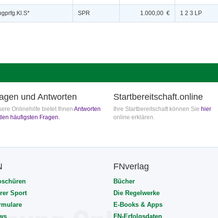
gprfg.Kl.S*
SPR
1.000,00 €
1 2 3 LP
agen und Antworten
Startbereitschaft.online
ere Onlinehilfe bietet Ihnen
Antworten
Ihre Startbereitschaft können Sie
hier
den häufigsten Fragen.
online erklären.
N
FNverlag
oschüren
Bücher
rer Sport
Die Regelwerke
rmulare
E-Books & Apps
ws
FN-Erfolgsdaten