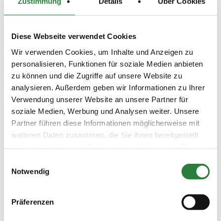
Zustimmung
Details
Über Cookies
LKL/Art
0 WB
Diese Webseite verwendet Cookies
25.07.2021
2. Reiter-WB Schritt - Trab -
SOS
(
n
)
Galopp
Wir verwenden Cookies, um Inhalte und Anzeigen zu
Preisgeld
personalisieren, Funktionen für soziale Medien anbieten
0,00 €
zu können und die Zugriffe auf unsere Website zu
LKL/Art
analysieren. Außerdem geben wir Informationen zu Ihrer
0 WB
Verwendung unserer Website an unsere Partner für
soziale Medien, Werbung und Analysen weiter. Unsere
24.07.2021
3. Dressurreiter-WB (RE 4)
DRE
(
n
)
Partner führen diese Informationen möglicherweise mit
weiteren Daten zusammen, die Sie ihnen bereitgestellt
Preisgeld
0,00 €
haben oder die sie im Rahmen Ihrer Nutzung der Dienste
gesammelt haben.
LKL/Art
Einwilligungsauswahl
0 7 6 WB
Notwendig
25.07.2021
4. Springreiter-WB
SPR
(
n
)
Präferenzen
Preisgeld
0,00 €