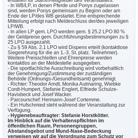
entfallen für Stamm-Mitglieder des Veranstalters.
- In WB/LP, in denen Pferde und Ponys zugelassen
sind, werden Ponys gemeinsam zu Beginn oder am
Ende der LP/des WB gestartet. Eine entsprechende
Mitteilung erfolgt nach Meldeschluss der/des jeweiligen
LP/WB.
- In allen LP gem. LPO werden gem. § 25.2 LPO 80 %
der Geldpreise gem. Durchführungsbestimmungen zu §
25 LPO ausgezahlt.
- Zu § 59 Abs. 2.1 LPO wird Dispens erteilt (kontaktlose
Siegerehrung für die an 1.-3. St. platz. Teilnehmer).
Weitere Preisschleifen und Ehrenpreise werden
kontaktlos an der Meldestelle ausgegeben.
- Die sportfachliche Ausschreibung wird vorbehaltlich
der Genehmigung/Zustimmung der zuständigen
Behörde (Ordnungs-/Gesundheitsamt) genehmigt.
- Richter: Theodor Arndt, Monika Autmaring, Wiebke
Cordt-Humpert, Stefanie Englert, Elfriede Schulze-
Havixbeck und Josef Wacker.
- Parcourschef: Hermann-Josef Cortemme.
- Ein Hufschmied steht während der Veranstaltung zur
Verfügung.
- Hygienebeauftragter: Stefanie Horstkötter.
Im Hinblick auf die Verhaltenspflichten im
öffentlichen Raum, Personengruppen,
Abstandsgebot und Mund-Nase-Bedeckung
verweisen wir auf die Verordnung zum Schutz vor