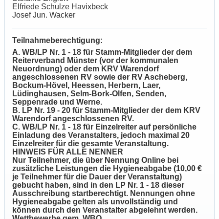
Elfriede Schulze Havixbeck
Josef Jun. Wacker
Teilnahmeberechtigung:
A. WB/LP Nr. 1 - 18 für Stamm-Mitglieder der dem
Reiterverband Münster (vor der kommunalen
Neuordnung) oder dem KRV Warendorf
angeschlossenen RV sowie der RV Ascheberg,
Bockum-Hövel, Heessen, Herbern, Laer,
Lüdinghausen, Selm-Bork-Olfen, Senden,
Seppenrade und Werne.
B. LP Nr. 19 - 20 für Stamm-Mitglieder der dem KRV
Warendorf angeschlossenen RV.
C. WB/LP Nr. 1 - 18 für Einzelreiter auf persönliche
Einladung des Veranstalters, jedoch maximal 20
Einzelreiter für die gesamte Veranstaltung.
HINWEIS FÜR ALLE NENNER
Nur Teilnehmer, die über Nennung Online bei
zusätzliche Leistungen die Hygieneabgabe (10,00 €
je Teilnehmer für die Dauer der Veranstaltung)
gebucht haben, sind in den LP Nr. 1 - 18 dieser
Ausschreibung startberechtigt. Nennungen ohne
Hygieneabgabe gelten als unvollständig und
können durch den Veranstalter abgelehnt werden.
Wettbewerbe gem. WBO