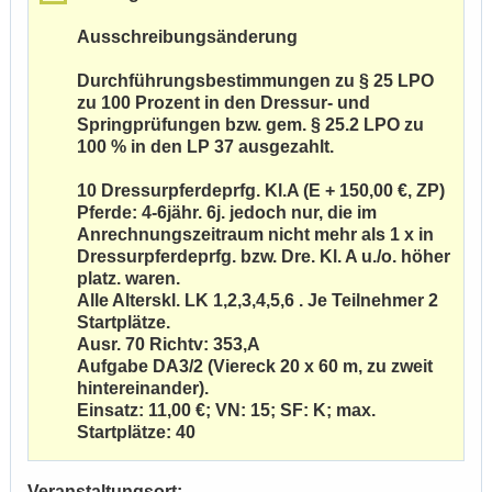
Ausschreibungsänderung
Durchführungsbestimmungen zu § 25 LPO
zu 100 Prozent in den Dressur- und
Springprüfungen bzw. gem. § 25.2 LPO zu
100 % in den LP 37 ausgezahlt.
10 Dressurpferdeprfg. Kl.A (E + 150,00 €, ZP)
Pferde: 4-6jähr. 6j. jedoch nur, die im
Anrechnungszeitraum nicht mehr als 1 x in
Dressurpferdeprfg. bzw. Dre. Kl. A u./o. höher
platz. waren.
Alle Alterskl. LK 1,2,3,4,5,6 . Je Teilnehmer 2
Startplätze.
Ausr. 70 Richtv: 353,A
Aufgabe DA3/2 (Viereck 20 x 60 m, zu zweit
hintereinander).
Einsatz: 11,00 €; VN: 15; SF: K; max.
Startplätze: 40
Veranstaltungsort: