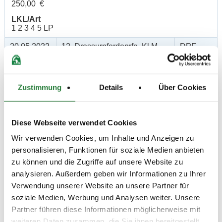
250,00 €
LKL/Art
1 2 3 4 5 LP
20.05.2022
12. Dressurpferdeprfg. Kl.M
DPF
(
v
)
Preisgeld
300,00 €
Zustimmung
Details
Über Cookies
LKL/Art
1 2 3 4 LP
21.05.2022
13. Dressurreiterprüfung Kl.A
DRE
Diese Webseite verwendet Cookies
(
v
)
Wir verwenden Cookies, um Inhalte und Anzeigen zu
Preisgeld
personalisieren, Funktionen für soziale Medien anbieten
150,00 €
zu können und die Zugriffe auf unsere Website zu
LKL/Art
analysieren. Außerdem geben wir Informationen zu Ihrer
4 5 6 LP
Verwendung unserer Website an unsere Partner für
21.05.2022
14. Dressurprüfung Kl.A*
DRE
soziale Medien, Werbung und Analysen weiter. Unsere
(
v
)
Partner führen diese Informationen möglicherweise mit
Preisgeld
weiteren Daten zusammen, die Sie ihnen bereitgestellt