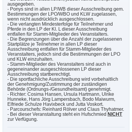
ausgegeben.
- Ponys sind in allen LP/WB dieser Ausschreibung gem.
Bestimmungen der LPO/WBO und KLW zugelassen,
wenn nicht ausdrücklich ausgeschlossen.
- Die verlangten Mindesterfolge für Teilnehmer und
Pferde in den LP der Kl. L dieser Ausschreibung
entfallen für Stamm-Mitglieder des Veranstalters.
- Die Begrenzungen über die Anzahl der zugelassenen
Startplätze je Teilnehmer in allen LP dieser
Ausschreibung entfallen für Stamm-Mitglieder des
Veranstalters, jedoch sind die Bestimmungen der LPO
und KLW einzuhalten.
- Stamm-Mitglieder des Veranstalters sind auch in
gegeneinander ausgeschlossenen LP dieser
Ausschreibung startberechtigt.
- Die sportfachliche Ausschreibung wird vorbehaltlich
der Genehmigung/Zustimmung der zuständigen
Behörde (Ordnungs-/Gesundheitsamt) genehmigt.
- Richter: Cosima Hansen, Ursula Hartmann, Ulrike
Hunneke, Hans Jörg Lampersbach, Bodo Maiwurm,
Elfriede Schulze Havixbeck und Jutta Voskort.
- Parcourschefs: Reinhard Rölver und Claus Thyhatmer.
- Bei dieser Veranstaltung steht ein Hufschmied
NICHT
zur Verfügung.