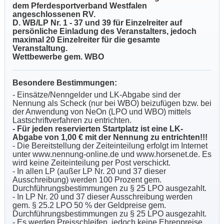
dem Pferdesportverband Westfalen
angeschlossenen RV.
D. WB/LP Nr. 1 - 37 und 39 für Einzelreiter auf
persönliche Einladung des Veranstalters, jedoch
maximal 20 Einzelreiter für die gesamte
Veranstaltung.
Wettbewerbe gem. WBO
Besondere Bestimmungen:
- Einsätze/Nenngelder und LK-Abgabe sind der
Nennung als Scheck (nur bei WBO) beizufügen bzw. bei
der Anwendung von NeOn (LPO und WBO) mittels
Lastschriftverfahren zu entrichten.
- Für jeden reservierten Startplatz ist eine LK-
Abgabe von 1,00 € mit der Nennung zu entrichten!!!
- Die Bereitstellung der Zeiteinteilung erfolgt im Internet
unter www.nennung-online.de und www.horsenet.de. Es
wird keine Zeiteinteilung per Post verschickt.
- In allen LP (außer LP Nr. 20 und 37 dieser
Ausschreibung) werden 100 Prozent gem.
Durchführungsbestimmungen zu § 25 LPO ausgezahlt.
- In LP Nr. 20 und 37 dieser Ausschreibung werden
gem. § 25.2 LPO 50 % der Geldpreise gem.
Durchführungsbestimmungen zu § 25 LPO ausgezahlt.
- Es werden Preisschleifen, jedoch keine Ehrenpreise