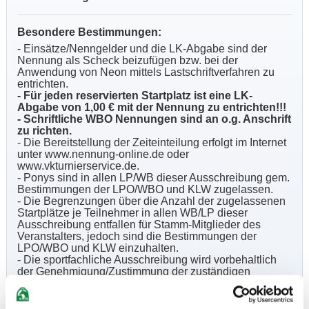
Besondere Bestimmungen:
- Einsätze/Nenngelder und die LK-Abgabe sind der
Nennung als Scheck beizufügen bzw. bei der
Anwendung von Neon mittels Lastschriftverfahren zu
entrichten.
- Für jeden reservierten Startplatz ist eine LK-
Abgabe von 1,00 € mit der Nennung zu entrichten!!!
- Schriftliche WBO Nennungen sind an o.g. Anschrift
zu richten.
- Die Bereitstellung der Zeiteinteilung erfolgt im Internet
unter www.nennung-online.de oder
www.vkturnierservice.de.
- Ponys sind in allen LP/WB dieser Ausschreibung gem.
Bestimmungen der LPO/WBO und KLW zugelassen.
- Die Begrenzungen über die Anzahl der zugelassenen
Startplätze je Teilnehmer in allen WB/LP dieser
Ausschreibung entfallen für Stamm-Mitglieder des
Veranstalters, jedoch sind die Bestimmungen der
LPO/WBO und KLW einzuhalten.
- Die sportfachliche Ausschreibung wird vorbehaltlich
der Genehmigung/Zustimmung der zuständigen
Behörde (Ordnungs-/Gesundheitsamt) genehmigt.
- Bei dieser Veranstaltung steht ein Hufschmied
NICHT
zur Verfügung.