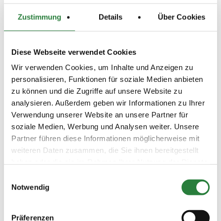
Zustimmung
Details
Über Cookies
Beschaffenheit der Plätze:
Platzverhältnisse:
- Dressur: Prüfungsplatz 20 x 60 m (Sand),
Diese Webseite verwendet Cookies
Vorbereitungsplatz 20 x 40 m (Sand).
- Veranstaltungsort und Navi-Adresse: Reitanlage
Wir verwenden Cookies, um Inhalte und Anzeigen zu
Withautt, Raumbergweg 1, 59929 Brilon.
personalisieren, Funktionen für soziale Medien anbieten
zu können und die Zugriffe auf unsere Website zu
analysieren. Außerdem geben wir Informationen zu Ihrer
Vorläufige Zeitenteilung:
Verwendung unserer Website an unsere Partner für
Sa. vorm.: 4,5; nachm.: 6,7,9
So. vorm.: 1,2,3,8; nachm.: 10,11
soziale Medien, Werbung und Analysen weiter. Unsere
Partner führen diese Informationen möglicherweise mit
weiteren Daten zusammen, die Sie ihnen bereitgestellt
Ergebnisse:
haben oder die sie im Rahmen Ihrer Nutzung der Dienste
Zu den Ergebnissen auf www.fn-erfolgsdaten.de
gesammelt haben.
Einwilligungsauswahl
Notwendig
Präferenzen