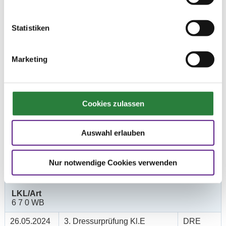
Prüfungen
Statistiken
Datum
Prüfung
Disziplin
Marketing
26.05.2024
1. Führzügel-WB
SOS
(
v
)
Preisgeld
0,00 €
Cookies zulassen
LKL/Art
0 WB
Auswahl erlauben
26.05.2024
2. Dressurreiter-WB (DRW1)
DRE
(
v
)
Nur notwendige Cookies verwenden
Preisgeld
0,00 €
LKL/Art
6 7 0 WB
26.05.2024
3. Dressurprüfung Kl.E
DRE