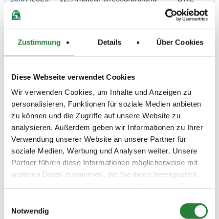
(
n
)
Kl.A*
Preisgeld
150,00 €
Zustimmung
Details
Über Cookies
LKL/Art
3 4 5 6 LP
18.07.2025
13. Amateur-Dressurprüfung
DRE
Diese Webseite verwendet Cookies
(
n
)
Kl.A*
Wir verwenden Cookies, um Inhalte und Anzeigen zu
Preisgeld
personalisieren, Funktionen für soziale Medien anbieten
150,00 €
zu können und die Zugriffe auf unsere Website zu
LKL/Art
analysieren. Außerdem geben wir Informationen zu Ihrer
3 4 5 6 LP
Verwendung unserer Website an unsere Partner für
19.07.2025
14. Dressurprüfung Kl.A**
DRE
soziale Medien, Werbung und Analysen weiter. Unsere
(
v
)
Partner führen diese Informationen möglicherweise mit
Preisgeld
weiteren Daten zusammen, die Sie ihnen bereitgestellt
150,00 €
haben oder die sie im Rahmen Ihrer Nutzung der Dienste
LKL/Art
gesammelt haben.
Einwilligungsauswahl
3 4 5 6 LP
Notwendig