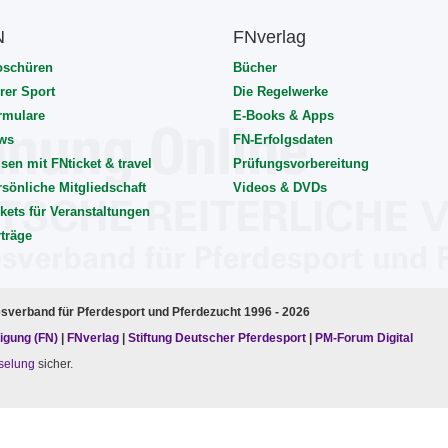
N
FNverlag
oschüren
Bücher
rer Sport
Die Regelwerke
rmulare
E-Books & Apps
ws
FN-Erfolgsdaten
sen mit FNticket & travel
Prüfungsvorbereitung
rsönliche Mitgliedschaft
Videos & DVDs
kets für Veranstaltungen
rträge
esverband für Pferdesport und Pferdezucht 1996 - 2026
igung (FN)
|
FNverlag
|
Stiftung Deutscher Pferdesport
|
PM-Forum Digital
selung
sicher.