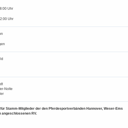
18:00 Uhr
12:00 Uhr
nn
gen
ld
dt
er-Nolte
er
 5 für Stamm-Mitglieder der den Pferdesportverbänden Hannover, Weser-Ems
n angeschlossenen RV.