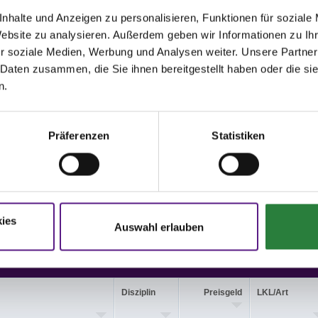
e 20 x 40 m (Sand), Außenvorbereitungsplatz 20 x 40 m (Sand).
nhalte und Anzeigen zu personalisieren, Funktionen für soziale
he bei Dressuraufgaben mit einer verlangten Viereckgröße von 20 x 40 m wird für
Website zu analysieren. Außerdem geben wir Informationen zu I
 ca. 3 m verkürzt.
r soziale Medien, Werbung und Analysen weiter. Unsere Partner
 Daten zusammen, die Sie ihnen bereitgestellt haben oder die s
sort und Navianschrift: Reit- und Voltigierverein Vilsendorf e. V., Vilsendorfer Str.
lefeld.
n.
,3; nachm.: 4,5
Präferenzen
Statistiken
issen auf www.fn-erfolgsdaten.de
ies
Auswahl erlauben
Disziplin
Preisgeld
LKL/Art