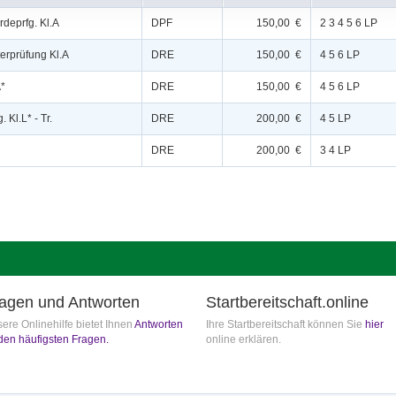
rdeprfg. Kl.A
DPF
150,00 €
2 3 4 5 6 LP
terprüfung Kl.A
DRE
150,00 €
4 5 6 LP
A*
DRE
150,00 €
4 5 6 LP
 Kl.L* - Tr.
DRE
200,00 €
4 5 LP
DRE
200,00 €
3 4 LP
agen und Antworten
Startbereitschaft.online
ere Onlinehilfe bietet Ihnen
Antworten
Ihre Startbereitschaft können Sie
hier
den häufigsten Fragen.
online erklären.