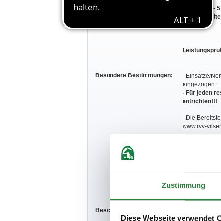
B. LP Nr. 1 - 
20 Einzelreit
Leistungsprü
Besondere Bestimmungen:
- Einsätze/Ne
eingezogen.
- Für jeden r
entrichten!!!
- Die Bereitst
www.rvv-vilsen
- Hunde sind 
- Die sportfa
zuständigen B
Zustimmung
- Bei dieser V
Beschaffenheit der Plätze:
Platzverhältn
Diese Webseite verwendet 