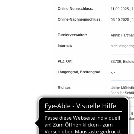
Online-Nennschluss:
11.09.2025 , 
Online-Nachnennschluss:
03.10.2025 , 
Turnierverwalter:
Annik Hartma
Internet:
nicht eingetra
PLZ, Ort:
33739, Bielefe
Längengrad, Breitengrad
-, -
Richter:
Ulrike Mühlstä
Jennifer Schäf
Susanne Zand
Teilnahmeberechtigung:
A. LP Nr. 1 -
und Westfale