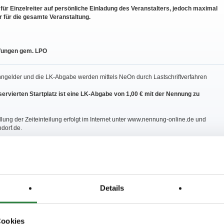
5 für Einzelreiter auf persönliche Einladung des Veranstalters, jedoch maximal
er für die gesamte Veranstaltung.
fungen gem. LPO
nngelder und die LK-Abgabe werden mittels NeOn durch Lastschriftverfahren
eservierten Startplatz ist eine LK-Abgabe von 1,00 € mit der Nennung zu
ellung der Zeiteinteilung erfolgt im Internet unter www.nennung-online.de und
dorf.de.
auf dem Turniergelände an der Leine zu führen.
chliche Ausschreibung wird vorbehaltlich der Genehmigung/Zustimmung der
ehörde (Ordnungs-/Gesundheitsamt) genehmigt.
Details
eranstaltung steht ein Hufschmied
NICHT
zur Verfügung.
isse:
Cookies