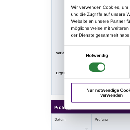
- Prüfungshall
Wir verwenden Cookies, um I
- Die Reitfläc
und die Zugriffe auf unsere 
die Richter um
Website an unsere Partner fü
möglicherweise mit weiteren
- Veranstaltung
210, 33739 Bie
der Dienste gesammelt habe
Einwilligungsauswahl
Vorläufige Zeitenteilung:
Sa. vorm.: 1,2
Notwendig
Ergebnisse:
Zu den Ergebn
Nur notwendige Cook
verwenden
Prüfungen
Datum
Prüfung