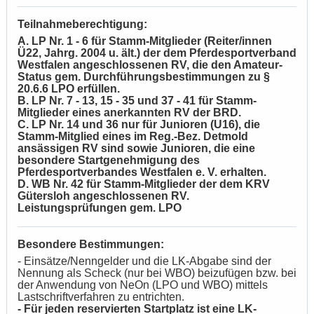
Teilnahmeberechtigung:
A. LP Nr. 1 - 6 für Stamm-Mitglieder (Reiter/innen
Ü22, Jahrg. 2004 u. ält.) der dem Pferdesportverband
Westfalen angeschlossenen RV, die den Amateur-
Status gem. Durchführungsbestimmungen zu §
20.6.6 LPO erfüllen.
B. LP Nr. 7 - 13, 15 - 35 und 37 - 41 für Stamm-
Mitglieder eines anerkannten RV der BRD.
C. LP Nr. 14 und 36 nur für Junioren (U16), die
Stamm-Mitglied eines im Reg.-Bez. Detmold
ansässigen RV sind sowie Junioren, die eine
besondere Startgenehmigung des
Pferdesportverbandes Westfalen e. V. erhalten.
D. WB Nr. 42 für Stamm-Mitglieder der dem KRV
Gütersloh angeschlossenen RV.
Leistungsprüfungen gem. LPO
Besondere Bestimmungen:
- Einsätze/Nenngelder und die LK-Abgabe sind der
Nennung als Scheck (nur bei WBO) beizufügen bzw. bei
der Anwendung von NeOn (LPO und WBO) mittels
Lastschriftverfahren zu entrichten.
- Für jeden reservierten Startplatz ist eine LK-