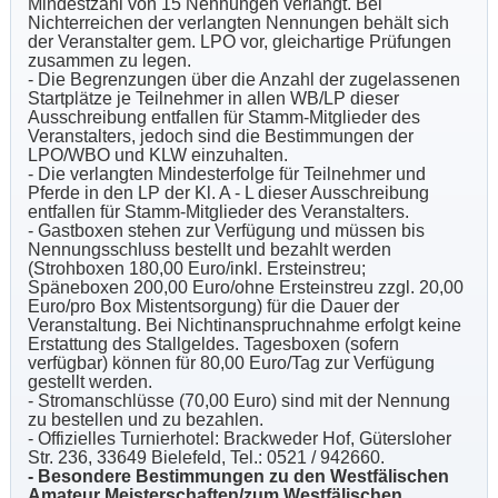
Mindestzahl von 15 Nennungen verlangt. Bei
Nichterreichen der verlangten Nennungen behält sich
der Veranstalter gem. LPO vor, gleichartige Prüfungen
zusammen zu legen.
- Die Begrenzungen über die Anzahl der zugelassenen
Startplätze je Teilnehmer in allen WB/LP dieser
Ausschreibung entfallen für Stamm-Mitglieder des
Veranstalters, jedoch sind die Bestimmungen der
LPO/WBO und KLW einzuhalten.
- Die verlangten Mindesterfolge für Teilnehmer und
Pferde in den LP der Kl. A - L dieser Ausschreibung
entfallen für Stamm-Mitglieder des Veranstalters.
- Gastboxen stehen zur Verfügung und müssen bis
Nennungsschluss bestellt und bezahlt werden
(Strohboxen 180,00 Euro/inkl. Ersteinstreu;
Späneboxen 200,00 Euro/ohne Ersteinstreu zzgl. 20,00
Euro/pro Box Mistentsorgung) für die Dauer der
Veranstaltung. Bei Nichtinanspruchnahme erfolgt keine
Erstattung des Stallgeldes. Tagesboxen (sofern
verfügbar) können für 80,00 Euro/Tag zur Verfügung
gestellt werden.
- Stromanschlüsse (70,00 Euro) sind mit der Nennung
zu bestellen und zu bezahlen.
- Offizielles Turnierhotel:
Brackweder Hof, Gütersloher
Str. 236, 33649 Bielefeld, Tel.: 0521 / 942660.
- Besondere Bestimmungen zu den Westfälischen
Amateur Meisterschaften/zum Westfälischen