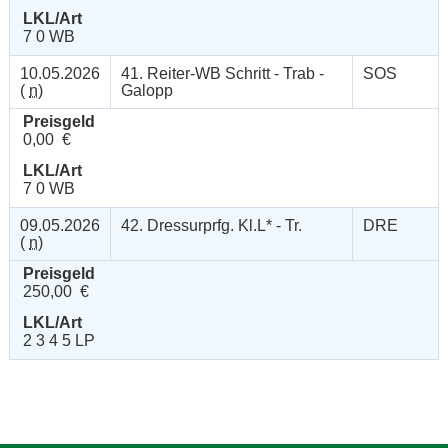
LKL/Art
7 0 WB
10.05.2026
41. Reiter-WB Schritt - Trab -
SOS
(
n
)
Galopp
Preisgeld
0,00 €
LKL/Art
7 0 WB
09.05.2026
42. Dressurprfg. Kl.L* - Tr.
DRE
(
n
)
Preisgeld
250,00 €
LKL/Art
2 3 4 5 LP