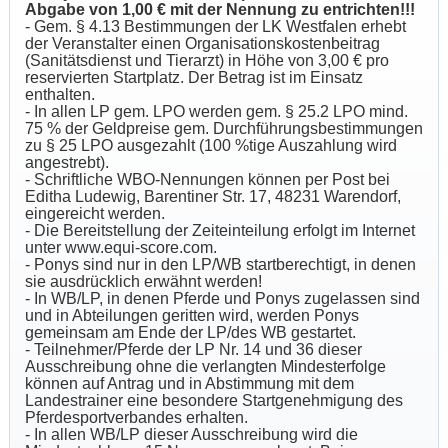
Abgabe von 1,00 € mit der Nennung zu entrichten!!!
- Gem. § 4.13 Bestimmungen der LK Westfalen erhebt
der Veranstalter einen Organisationskostenbeitrag
(Sanitätsdienst und Tierarzt) in Höhe von 3,00 € pro
reservierten Startplatz. Der Betrag ist im Einsatz
enthalten.
- In allen LP gem. LPO werden gem. § 25.2 LPO mind.
75 % der Geldpreise gem. Durchführungsbestimmungen
zu § 25 LPO ausgezahlt (100 %tige Auszahlung wird
angestrebt).
- Schriftliche WBO-Nennungen können per Post bei
Editha Ludewig, Barentiner Str. 17, 48231 Warendorf,
eingereicht werden.
- Die Bereitstellung der Zeiteinteilung erfolgt im Internet
unter www.equi-score.com.
- Ponys sind nur in den LP/WB startberechtigt, in denen
sie ausdrücklich erwähnt werden!
- In WB/LP, in denen Pferde und Ponys zugelassen sind
und in Abteilungen geritten wird, werden Ponys
gemeinsam am Ende der LP/des WB gestartet.
- Teilnehmer/Pferde der LP Nr. 14 und 36 dieser
Ausschreibung ohne die verlangten Mindesterfolge
können auf Antrag und in Abstimmung mit dem
Landestrainer eine besondere Startgenehmigung des
Pferdesportverbandes erhalten.
- In allen WB/LP dieser Ausschreibung wird die