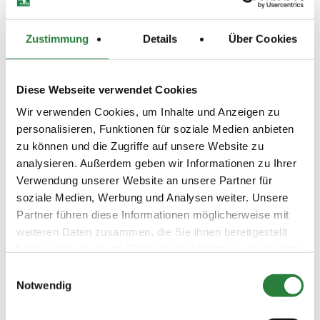
(
n
)
Kandare-
Preisgeld
Zustimmung
Details
Über Cookies
750,00 €
LKL/Art
1 2 3 LP
Diese Webseite verwendet Cookies
08.05.2026
12. Amateur-
DPF
Wir verwenden Cookies, um Inhalte und Anzeigen zu
(
n
)
Dressurpferdeprfg. Kl.A
personalisieren, Funktionen für soziale Medien anbieten
Preisgeld
zu können und die Zugriffe auf unsere Website zu
150,00 €
analysieren. Außerdem geben wir Informationen zu Ihrer
LKL/Art
Verwendung unserer Website an unsere Partner für
2 3 4 5 6 LP
soziale Medien, Werbung und Analysen weiter. Unsere
10.05.2026
13. Dressurreiterprüfung Kl.A
DRE
Partner führen diese Informationen möglicherweise mit
(
v
)
weiteren Daten zusammen, die Sie ihnen bereitgestellt
Preisgeld
haben oder die sie im Rahmen Ihrer Nutzung der Dienste
200,00 €
gesammelt haben.
Einwilligungsauswahl
LKL/Art
Notwendig
3 4 5 6 LP