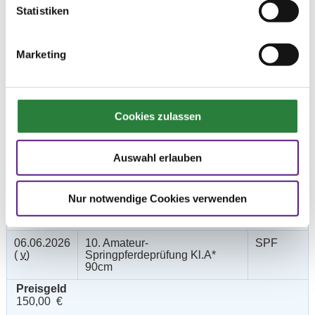
3 4 5 LP
Statistiken
04.06.2026
8. Amateur-Dressurprüfung
DRE
(
n
)
Kl.M* Kandare
Marketing
Preisgeld
300,00 €
LKL/Art
2 3 4 LP
Cookies zulassen
06.06.2026
9. Clear-Round-Springprüfung
SPR
(
v
)
Kl.A* 90cm
Auswahl erlauben
Preisgeld
150,00 €
Nur notwendige Cookies verwenden
LKL/Art
3 4 5 6 LP
06.06.2026
10. Amateur-
SPF
(
v
)
Springpferdeprüfung Kl.A*
90cm
Preisgeld
150,00 €