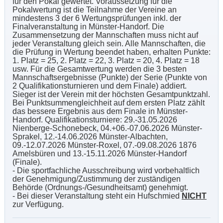
für den Pokal gewertet. Voraussetzung für die
Pokalwertung ist die Teilnahme der Vereine an
mindestens 3 der 6 Wertungsprüfungen inkl. der
Finalveranstaltung in Münster-Handorf. Die
Zusammensetzung der Mannschaften muss nicht auf
jeder Veranstaltung gleich sein. Alle Mannschaften, die
die Prüfung in Wertung beendet haben, erhalten Punkte:
1. Platz = 25, 2. Platz = 22, 3. Platz = 20, 4. Platz = 18
usw. Für die Gesamtwertung werden die 3 besten
Mannschaftsergebnisse (Punkte) der Serie (Punkte von
2 Qualifikationsturnieren und dem Finale) addiert.
Sieger ist der Verein mit der höchsten Gesamtpunktzahl.
Bei Punktsummengleichheit auf dem ersten Platz zählt
das bessere Ergebnis aus dem Finale in Münster-
Handorf. Qualifikationsturniere: 29.-31.05.2026
Nienberge-Schonebeck, 04.+06.-07.06.2026 Münster-
Sprakel, 12.-14.06.2026 Münster-Albachten,
09.-12.07.2026 Münster-Roxel, 07.-09.08.2026 1876
Amelsbüren und 13.-15.11.2026 Münster-Handorf
(Finale).
- Die sportfachliche Ausschreibung wird vorbehaltlich
der Genehmigung/Zustimmung der zuständigen
Behörde (Ordnungs-/Gesundheitsamt) genehmigt.
- Bei dieser Veranstaltung steht ein Hufschmied
NICHT
zur Verfügung.