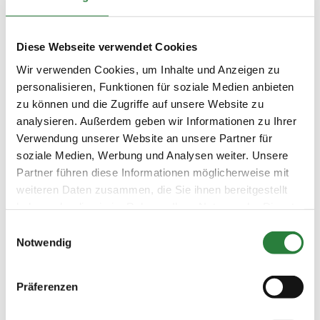
04.06.2026
5. Dressurreiter-WB (DRW3)
DRE
(
v
)
Preisgeld
Diese Webseite verwendet Cookies
0,00 €
Wir verwenden Cookies, um Inhalte und Anzeigen zu
LKL/Art
personalisieren, Funktionen für soziale Medien anbieten
0 7 6 WB
zu können und die Zugriffe auf unsere Website zu
04.06.2026
6. Dressurprüfung Kl.E
DRE
analysieren. Außerdem geben wir Informationen zu Ihrer
(
n
)
Verwendung unserer Website an unsere Partner für
Preisgeld
soziale Medien, Werbung und Analysen weiter. Unsere
100,00 €
Partner führen diese Informationen möglicherweise mit
weiteren Daten zusammen, die Sie ihnen bereitgestellt
LKL/Art
6 7 LP
haben oder die sie im Rahmen Ihrer Nutzung der Dienste
gesammelt haben.
Einwilligungsauswahl
04.06.2026
7. Amateur-
DRE
(
n
)
Dressurreiterprüfung Kl.L*
Notwendig
Trense
Preisgeld
Präferenzen
200,00 €
LKL/Art