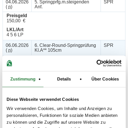
04.06.2026
5. Springprfg.m.steigenden
SPR
(
n
)
Anf.
Preisgeld
150,00 €
LKL/Art
4 5 6 LP
06.06.2026
6. Clear-Round-Springprüfung
SPR
(
n
)
Kl.A** 105cm
Preisgeld
150,00 €
LKL/Art
3 4 5 6 LP
Zustimmung
Details
Über Cookies
07.06.2026
7. Springprüfung Kl. A** 105cm
SPR
(
v
)
Diese Webseite verwendet Cookies
Preisgeld
150,00 €
Wir verwenden Cookies, um Inhalte und Anzeigen zu
personalisieren, Funktionen für soziale Medien anbieten
LKL/Art
3 4 5 6 LP
zu können und die Zugriffe auf unsere Website zu