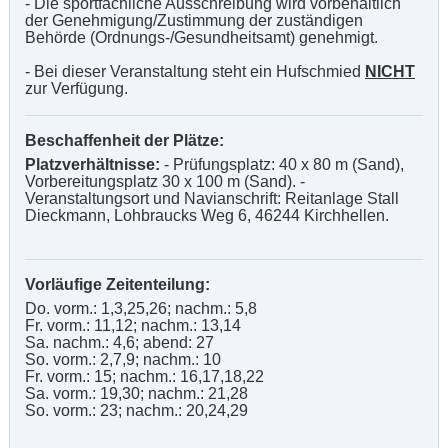
- Die sportfachliche Ausschreibung wird vorbehaltlich
der Genehmigung/Zustimmung der zuständigen
Behörde (Ordnungs-/Gesundheitsamt) genehmigt.
- Bei dieser Veranstaltung steht ein Hufschmied
NICHT
zur Verfügung.
Beschaffenheit der Plätze:
Platzverhältnisse:
- Prüfungsplatz: 40 x 80 m (Sand),
Vorbereitungsplatz 30 x 100 m (Sand). -
Veranstaltungsort und Navianschrift: Reitanlage Stall
Dieckmann, Lohbraucks Weg 6, 46244 Kirchhellen.
Vorläufige Zeitenteilung:
Do. vorm.: 1,3,25,26; nachm.: 5,8
Fr. vorm.: 11,12; nachm.: 13,14
Sa. nachm.: 4,6; abend: 27
So. vorm.: 2,7,9; nachm.: 10
Fr. vorm.: 15; nachm.: 16,17,18,22
Sa. vorm.: 19,30; nachm.: 21,28
So. vorm.: 23; nachm.: 20,24,29