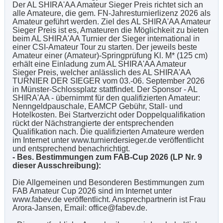
Der AL SHIRA'AA Amateur Sieger Preis richtet sich an
alle Amateure, die gem. FN-Jahresturnierlizenz 2026 als
Amateur geführt werden. Ziel des AL SHIRA'AA Amateur
Sieger Preis ist es, Amateuren die Möglichkeit zu bieten
beim AL SHIRA'AA Turnier der Sieger international in
einer CSI-Amateur Tour zu starten. Der jeweils beste
Amateur einer (Amateur)-Springprüfung Kl. M* (125 cm)
erhält eine Einladung zum AL SHIRA'AA Amateur
Sieger Preis, welcher anlässlich des AL SHIRA'AA
TURNIER DER SIEGER vom 03.-06. September 2026
in Münster-Schlossplatz stattfindet. Der Sponsor - AL
SHIRA'AA - übernimmt für den qualifizierten Amateur:
Nenngeldpauschale, EAMCP Gebühr, Stall- und
Hotelkosten. Bei Startverzicht oder Doppelqualifikation
rückt der Nächstrangierte der entsprechenden
Qualifikation nach. Die qualifizierten Amateure werden
im Internet unter www.turnierdersieger.de veröffentlicht
und entsprechend benachrichtigt.
- Bes. Bestimmungen zum FAB-Cup 2026 (LP Nr. 9
dieser Ausschreibung):
Die Allgemeinen und Besonderen Bestimmungen zum
FAB Amateur Cup 2026 sind im Internet unter
www.fabev.de veröffentlicht. Ansprechpartnerin ist Frau
Arora-Jansen, Email: office@fabev.de.