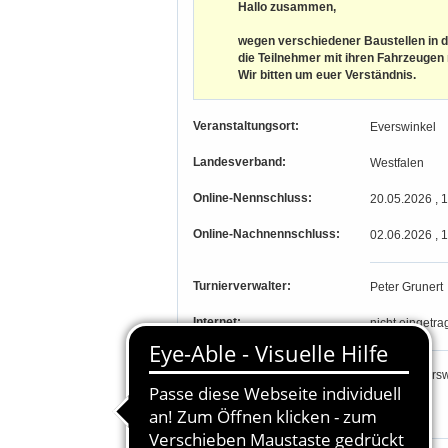
Hallo zusammen,
wegen verschiedener Baustellen in d
die Teilnehmer mit ihren Fahrzeugen
Wir bitten um euer Verständnis.
Veranstaltungsort:
Everswinkel
Landesverband:
Westfalen
Online-Nennschluss:
20.05.2026 , 
Online-Nachnennschluss:
02.06.2026 , 
Turnierverwalter:
Peter Grunert
Internet:
nicht eingetra
PLZ, Ort:
48351, Eversw
Längengrad, Breitengrad
-, -