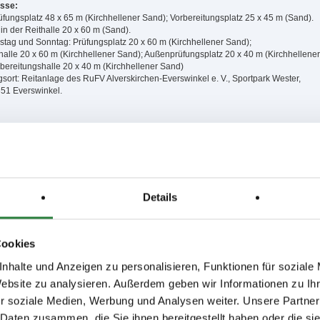
isse:
üfungsplatz 48 x 65 m (Kirchhellener Sand); Vorbereitungsplatz 25 x 45 m (Sand).
in der Reithalle 20 x 60 m (Sand).
stag und Sonntag: Prüfungsplatz 20 x 60 m (Kirchhellener Sand);
alle 20 x 60 m (Kirchhellener Sand); Außenprüfungsplatz 20 x 40 m (Kirchhellener
bereitungshalle 20 x 40 m (Kirchhellener Sand)
gsort: Reitanlage des RuFV Alverskirchen-Everswinkel e. V., Sportpark Wester,
51 Everswinkel.
3,4; nachm.: 5,6,7
0,11,16,17; nachm.: 8,12,13,14,15,18,35,36,37
21,22,23,27; nachm.: 19,24,25,26
30,31; nachm.: 28,32,33,34
Details
issen auf www.fn-erfolgsdaten.de
Cookies
nhalte und Anzeigen zu personalisieren, Funktionen für soziale
Website zu analysieren. Außerdem geben wir Informationen zu I
r soziale Medien, Werbung und Analysen weiter. Unsere Partner
 Daten zusammen, die Sie ihnen bereitgestellt haben oder die s