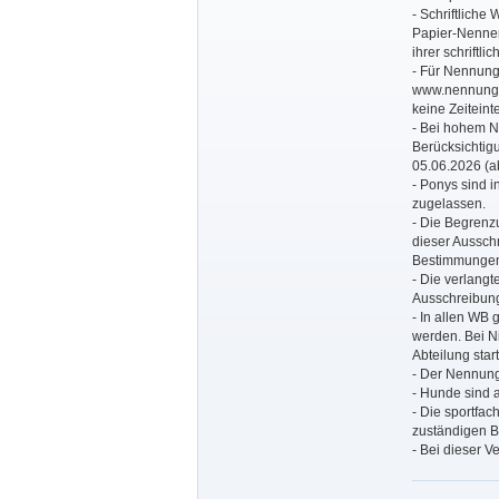
- Schriftliche
Papier-Nenner,
ihrer schriftl
- Für Nennung-
www.nennung-o
keine Zeiteint
- Bei hohem Ne
Berücksichtigu
05.06.2026 (ab
- Ponys sind 
zugelassen.
- Die Begrenz
dieser Ausschr
Bestimmungen
- Die verlangt
Ausschreibung 
- In allen WB
werden. Bei N
Abteilung star
- Der Nennung
- Hunde sind 
- Die sportfa
zuständigen B
- Bei dieser V