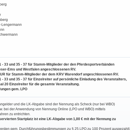
berg
r
nberg
r-Lengermann
ann
-Schwermann
1 - 33 und 35 - 37 für Stamm-Mitglieder der den Pferdesportverbänden
eser-Ems und Westfalen angeschlossenen RV.
 NUR für Stamm-Mitglieder der dem KRV Warendorf angeschlossenen RV.
 - 33 und 35 - 37 für
Einzelreiter auf persönliche Einladung des Veranstalters,
l 20 Einzelreiter für die gesamte Veranstaltung.
fungen gem. LPO
nngelder und die LK-Abgabe sind der Nennung als Scheck (nur bei WBO)
w. bei der Anwendung von Nennung Online (LPO und WBO) mittels
ahren zu entrichten.
eservierten Startplatz ist eine LK-Abgabe von 1,00 € mit der Nennung zu
werden gem. Durchführungsbestimmungen zu § 25 LPO zu 100 Prozent ausgezahlt