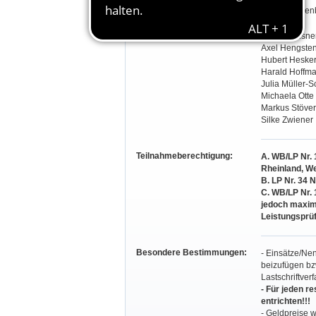
Parcourschef:
Josef Cappen
Richter:
Claudia Elsne
Axel Hengste
Hubert Heske
Harald Hoffm
Julia Müller
Michaela Otte
Markus Stöver
Silke Zwiener
Teilnahmeberechtigung:
A. WB/LP Nr. 
Rheinland, W
B. LP Nr. 34
C.
WB/LP Nr. 1
jedoch maxima
Leistungsprü
Besondere Bestimmungen:
- Einsätze/Ne
beizufügen bz
Lastschriftverf
- Für jeden r
entrichten!!!
- Geldpreise 