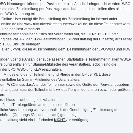
 WBO-Nennungen können per Post bei der o. a. Anschrift eingereicht werden. WBO-
 die eine Zeiteinteilung per Post zugesandt haben möchten, teilen dies bitte bei
ichen WBO-Nennung mit.
Online-User erfolgt die Bereitstellung der Zeiteinteilung im Internet unter
nline.de und www.rufv-alverskirchen-everswinkel.de; an diese Teilnehmer wird
eilung per Post verschickt.
nnungsergebnis behält sich der Veranstalter vor, die LP Nr. 16 - 18 unter
ng des Par. 4.7. der KLW-Bestimmungen (Rückerstattung der Einsätze) auf Freitag
 13.00 Uhr), zu verlegen.
in allen LP/WB dieser Ausschreibung gem. Bestimmungen der LPO/WBO und KLW
ungen über die Anzahl der zugelassenen Startplätze je Teilnehmer in allen WB/LP
eibung entfallen für Stamm-Mitglieder des Veranstalters, jedoch sind die
 der LPO, WBO und KLW einzuhalten.
en Mindesterfolge für Teilnehmer und Pferde in den LP der Kl. L dieser
entfallen für Stamm-Mitglieder des Veranstalters.
 gem. WBO muss das Alter der Teilnehmer sowie die Größe der Ponys angegeben
ichtangabe muss der Teilnehmer bzw. das Pony in der älteren bzw. in der größeren
ten.
sschluss ist unbedingt einzuhalten!
auf dem Turniergelände an der Leine zu führen.
chliche Ausschreibung wird vorbehaltlich der Genehmigung/Zustimmung der
ehörde (Ordnungs-/Gesundheitsamt) genehmigt.
eranstaltung steht ein Hufschmied
NICHT
zur Verfügung.