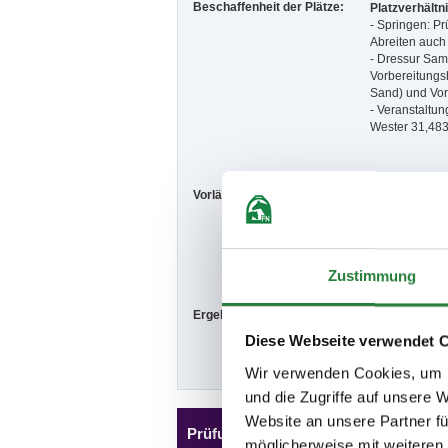
Beschaffenheit der Plätze:
Platzverhältn
- Springen: Pr
Abreiten auch 
- Dressur Sam
Vorbereitungsh
Sand) und Vor
- Veranstaltun
Wester 31,483
Vorläufige Zeitenteilung:
Mi. vorm.: 1,2,
Do. vorm.: 9,1
Sa. vorm.: 20,
So. vorm.: 29,
Zustimmung
Ergebnisse:
Zu den Ergebn
Diese Webseite verwendet 
Wir verwenden Cookies, um I
und die Zugriffe auf unsere 
Website an unsere Partner fü
Prüfungen
möglicherweise mit weiteren