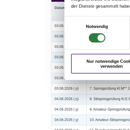
der Dienste gesammelt habe
Datum
Prüfung
Einwilligungsauswahl
03.06.2026 (
v
)
1. Gewöhnungs-Spring-L
Notwendig
03.06.2026 (
v
)
2. Springpferdeprüfung K
03.06.2026 (
v
)
3. Springpferdeprüfung K
03.06.2026 (
v
)
4. Springpferdeprüfung K
Nur notwendige Cook
verwenden
03.06.2026 (
n
)
5. Springpferdeprüfung 
03.06.2026 (
n
)
6. Springprfg.m.steigend
03.06.2026 (
n
)
7. Springprüfung Kl.M**
04.06.2026 (
n
)
8. Stilspringprüfung Kl.E
04.06.2026 (
v
)
9. Amateur-Springprüfun
04.06.2026 (
v
)
10. Amateur-Stilspringpr