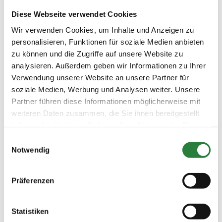
LKL/Art
1 2 3 LP
Diese Webseite verwendet Cookies
Wir verwenden Cookies, um Inhalte und Anzeigen zu
14.06.2026
14. Amateur-
DPF
(
v
)
Dressurpferdeprfg. Kl.A
personalisieren, Funktionen für soziale Medien anbieten
zu können und die Zugriffe auf unsere Website zu
Preisgeld
150,00 €
analysieren. Außerdem geben wir Informationen zu Ihrer
Verwendung unserer Website an unsere Partner für
LKL/Art
2 3 4 5 6 LP
soziale Medien, Werbung und Analysen weiter. Unsere
Partner führen diese Informationen möglicherweise mit
14.06.2026
15. Dressurprüfung Kl.E
DRE
weiteren Daten zusammen, die Sie ihnen bereitgestellt
(
v
)
haben oder die sie im Rahmen Ihrer Nutzung der Dienste
Preisgeld
gesammelt haben.
100,00 €
Einwilligungsauswahl
Notwendig
LKL/Art
6 7 LP
Präferenzen
13.06.2026
16. Dressurreiterprüfung Kl.A
DRE
(
n
)
Preisgeld
Statistiken
150,00 €