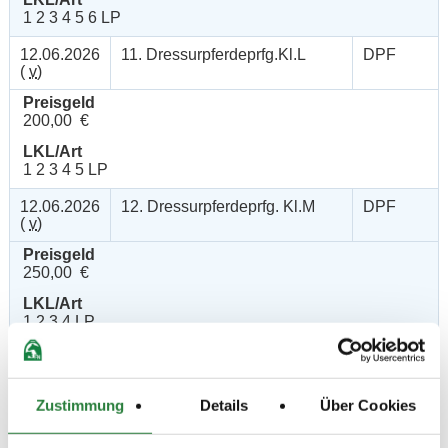
1 2 3 4 5 6 LP
12.06.2026
11. Dressurpferdeprfg.Kl.L
DPF
(
v
)
Preisgeld
200,00 €
LKL/Art
1 2 3 4 5 LP
12.06.2026
12. Dressurpferdeprfg. Kl.M
DPF
(
v
)
Preisgeld
250,00 €
LKL/Art
1 2 3 4 LP
12.06.2026
13. Dressurpferdeprfg. Kl.S -
DPF
(
n
)
Kandare-
Zustimmung
Details
Über Cookies
Preisgeld
350,00 €