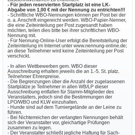
- Für jeden reservierten Startplatz ist eine LK-
Abgabe von 1,00 € mit der Nennung zu entrichten!!!
- Schriftliche WBO-Nennungen können per Post bei der
o. a. Anschrift eingereicht werden. WBO-Papier-Nenner,
die eine Zeiteinteilung per Post zugesandt haben
möchten, teilen dies bitte bei ihrer schriftlichen WBO-
Nennung mit.
- Für Nennung-Online-User erfolgt die Bereitstellung der
Zeiteinteilung im Internet unter www.nennung-online.de;
an diese Teilnehmer wird keine Zeiteinteilung per Post
verschickt.
- In allen Wettbewerben gem. WBO dieser
Ausschreibung erhalten jeweils die an 1.-5. St. platz.
Teilnehmer Ehrenpreise.
- Die Begrenzungen über die Anzahl der zugelassenen
Startplätze je Teilnehmer in allen WB/LP dieser
Ausschreibung entfallen für Stamm-Mitglieder des
Veranstalters, jedoch sind die Bestimmungen der
LPO/WBO und KLW einzuhalten.
- Hunde sind auf dem Turniergelände an der Leine zu
führen.
- Bei Nichterreichen der verlangten Nennungen behält
sich der Veranstalter vor, gleichartige Prüfungen
zusammen zu legen.
- Der Veranstalter schließt jegliche Haftung für Sach-