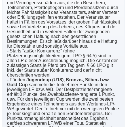
und Vermögensschäden aus, die den Besuchern,
Teilnehmern, Pferdepflegern und Pferdebesitzern durch
leichte Fahrlässigkeit des Veranstalters, seiner Vertreter
oder Erfüllungsgehilfen entstehen. Der Veranstalter
haftet in Fällen des Vorsatzes, der groben Fahrlässigkeit
sowie bei Verletzung des Lebens, des Körpers und der
Gesundheit und in weiteren Fällen der zwingenden
gesetzlichen Haftung nach den gesetzlichen
Bestimmungen. Er schließt darüber hinaus die Haftung
für Diebstähle und sonstige Vorfälle aus.
- Starts "außer Konkurrenz" (ohne
Platzierungsmöglichkeiten gem. LPO § 64.5) sind in
allen LP dieser Ausschreibung möglich. Die Anzahl der
zulässigen Starts je Pferd pro Tag gem. § 66 LPO gilt
inkl. der Starts außer Konkurrenz und darf nicht
überschritten werden!
- Für den
Jugendcup (U18), Bronze-, Silber- bzw.
Gold-Cup
sammeln die Teilnehmer Punkte in den
jeweiligen LP bzw. WB. Der Bestplatzierte/-rangierte
erhält 0 Punkte, der Zweitplatzierte/-rangierte 1 Punkt,
usw. Für den jeweiligen Cup werden die zwei besten
Ergebnisse eines Teilnehmers aus den Wertungs-LP/-
WB gewertet. Der Teilnehmer mit den wenigsten Punkte
je Tour siegt und erhält einen Sonderehrenpreis. Bei
Punktsummengleichheit entscheidet das Ergebnis
der/des schwereren LP/WB einer Tour. Startet ein