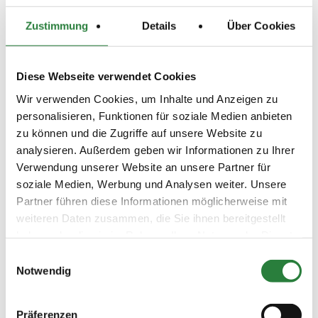
(
v
)
Galopp
Zustimmung
Details
Über Cookies
Preisgeld
0,00 €
LKL/Art
Diese Webseite verwendet Cookies
0 WB
Wir verwenden Cookies, um Inhalte und Anzeigen zu
21.06.2026
3. Dressurreiter-WB (DRW2)
DRE
personalisieren, Funktionen für soziale Medien anbieten
(
n
)
zu können und die Zugriffe auf unsere Website zu
Preisgeld
analysieren. Außerdem geben wir Informationen zu Ihrer
0,00 €
Verwendung unserer Website an unsere Partner für
LKL/Art
soziale Medien, Werbung und Analysen weiter. Unsere
6 7 0 WB
Partner führen diese Informationen möglicherweise mit
20.06.2026
4. Dressur-WB (DW3)
DRE
weiteren Daten zusammen, die Sie ihnen bereitgestellt
(
n
)
haben oder die sie im Rahmen Ihrer Nutzung der Dienste
Preisgeld
gesammelt haben.
Einwilligungsauswahl
0,00 €
Notwendig
LKL/Art
6 7 0 WB
Präferenzen