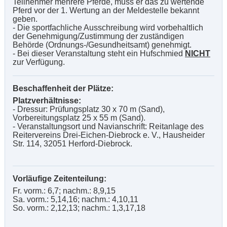
Teilnehmer mehrere Pferde, muss er das zu wertende
Pferd vor der 1. Wertung an der Meldestelle bekannt
geben.
- Die sportfachliche Ausschreibung wird vorbehaltlich
der Genehmigung/Zustimmung der zuständigen
Behörde (Ordnungs-/Gesundheitsamt) genehmigt.
- Bei dieser Veranstaltung steht ein Hufschmied
NICHT
zur Verfügung.
Beschaffenheit der Plätze:
Platzverhältnisse:
- Dressur: Prüfungsplatz 30 x 70 m (Sand),
Vorbereitungsplatz 25 x 55 m (Sand).
- Veranstaltungsort und Navianschrift: Reitanlage des
Reitervereins Drei-Eichen-Diebrock e. V., Hausheider
Str. 114, 32051 Herford-Diebrock.
Vorläufige Zeitenteilung:
Fr. vorm.: 6,7; nachm.: 8,9,15
Sa. vorm.: 5,14,16; nachm.: 4,10,11
So. vorm.: 2,12,13; nachm.: 1,3,17,18