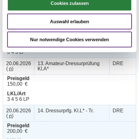
Cookies zulassen
4 5 6 LP
20.06.2026
12. Dressurreiterprüfung Kl.L*
DRE
Auswahl erlauben
(
v
)
Trense
Preisgeld
200,00 €
Nur notwendige Cookies verwenden
LKL/Art
3 4 5 LP
20.06.2026
13. Amateur-Dressurprüfung
DRE
(
n
)
Kl.A*
Preisgeld
150,00 €
LKL/Art
3 4 5 6 LP
20.06.2026
14. Dressurprfg. Kl.L* - Tr.
DRE
(
n
)
Preisgeld
200,00 €