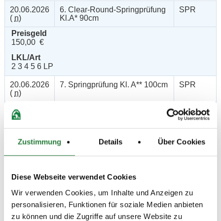
20.06.2026
6. Clear-Round-Springprüfung
SPR
(
n
)
Kl.A* 90cm
Preisgeld
150,00 €
LKL/Art
2 3 4 5 6 LP
20.06.2026
7. Springprüfung Kl. A** 100cm
SPR
(
n
)
Preisgeld
150,00 €
LKL/Art
3 4 5 6 LP
Zustimmung
Details
Über Cookies
20.06.2026
8. Amateur-
SPR
(
n
)
Springprfg.m.steigenden
Anforderungen Kl.A**
Diese Webseite verwendet Cookies
Preisgeld
Wir verwenden Cookies, um Inhalte und Anzeigen zu
150,00 €
personalisieren, Funktionen für soziale Medien anbieten
LKL/Art
zu können und die Zugriffe auf unsere Website zu