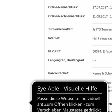
Online-Nennschluss:
17.07.2017 , 
Online-Nachnennschluss:
11.08.2017 , 
Turnierverwalter:
Its ITS Turnier
Internet:
nicht eingetra
PLZ, Ort:
50374, Erftstad
Längengrad, Breitengrad
-, -
Parcourschef:
Kenneth Scho
Richter:
Kerstin Lange
Wulf Mannher
Lothar Vriese
Teilnahmeberechtigung:
I. Wettbewer