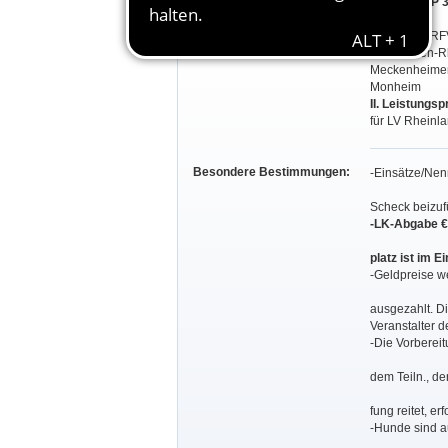
(WB 1,2 ; LP 3
für KV Erft, R
Leverkusen-Rh
Meckenheime
Monheim
II. Leistungs
für LV Rhein
Besondere Bestimmungen:
-Einsätze/Nen
Scheck beizuf
-LK-Abgabe € 
platz ist im 
-Geldpreise 
ausgezahlt. D
Veranstalter d
-Die Vorbereit
dem Teiln., de
fung reitet, er
-Hunde sind a