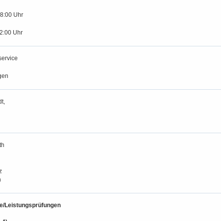
18:00 Uhr
12:00 Uhr
service
gen
t,
th
z
n
be/Leistungsprüfungen