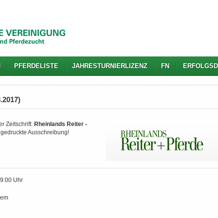
N
PFERDELISTE
JAHRESTURNIERLIZENZ
FN
ERFOLGSD
8.2017)
r Zeitschrift:
Rheinlands Reiter -
d gedruckte Ausschreibung!
19:00 Uhr
sem