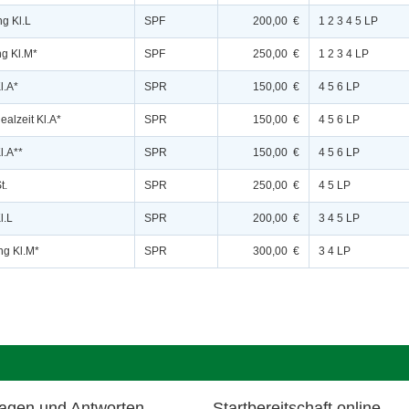
ng Kl.L
SPF
200,00 €
1 2 3 4 5 LP
ng Kl.M*
SPF
250,00 €
1 2 3 4 LP
l.A*
SPR
150,00 €
4 5 6 LP
ealzeit Kl.A*
SPR
150,00 €
4 5 6 LP
l.A**
SPR
150,00 €
4 5 6 LP
t.
SPR
250,00 €
4 5 LP
l.L
SPR
200,00 €
3 4 5 LP
ng Kl.M*
SPR
300,00 €
3 4 LP
agen und Antworten
Startbereitschaft.online