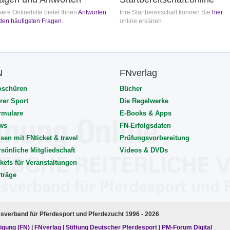
ere Onlinehilfe bietet Ihnen
Antworten
Ihre Startbereitschaft können Sie
hier
den häufigsten Fragen.
online erklären.
N
FNverlag
oschüren
Bücher
rer Sport
Die Regelwerke
rmulare
E-Books & Apps
ws
FN-Erfolgsdaten
sen mit FNticket & travel
Prüfungsvorbereitung
rsönliche Mitgliedschaft
Videos & DVDs
kets für Veranstaltungen
rträge
esverband für Pferdesport und Pferdezucht 1996 - 2026
igung (FN)
|
FNverlag
|
Stiftung Deutscher Pferdesport
|
PM-Forum Digital