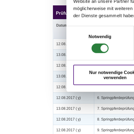
Website an unsere Partner fü
möglicherweise mit weiteren
Prüfungen
der Dienste gesammelt habe
Datum
Prüfung
Einwilligungsauswahl
Notwendig
12.08.2017 (
n
)
1. Reiter-WB Schritt - 
13.08.2017 (
n
)
2. Reiter-WB Schritt - 
12.08.2017 (
n
)
3. Stilspringprüfung Kl
Nur notwendige Cook
13.08.2017 (
v
)
4. Stilspringprüfung Kl
verwenden
12.08.2017 (
v
)
5. Springpferdeprüfung
12.08.2017 (
v
)
6. Springpferdeprüfung
13.08.2017 (
v
)
7. Springpferdeprüfung
12.08.2017 (
v
)
8. Springpferdeprüfung
12.08.2017 (
v
)
9. Springpferdeprüfung