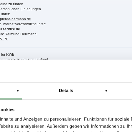
eine zu führen
persönlichen Einladungen
 unter:
tpferde-hermann.de
 Internet veröffentlicht unter:
erservice.de
gen: Reimund Herrmann
05170
m für RWB
Springen: 30x50m Kirchh. Sand
pringen: 40x80m Kirchh. Sand
,8,9; nachm.: 1,3,12,13,15
,10,11; nachm.: 2,14,16,17
Details
Cookies
issen auf www.fn-erfolgsdaten.de
nhalte und Anzeigen zu personalisieren, Funktionen für soziale
Website zu analysieren. Außerdem geben wir Informationen zu I