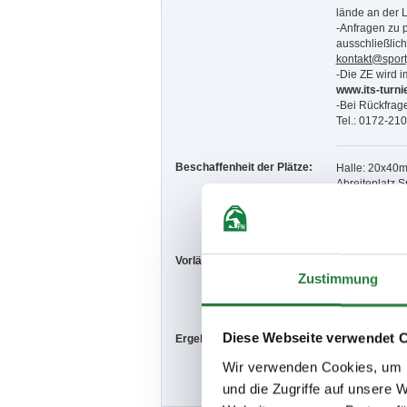
lände an der L
-Anfragen zu 
ausschließlich
kontakt@spor
-Die ZE wird im
www.its-turni
-Bei Rückfra
Tel.: 0172-21
Beschaffenheit der Plätze:
Halle: 20x40
Abreiteplatz 
Aussenplatz S
Vorläufige Zeitenteilung:
Sa. vorm.: 5,6
So. vorm.: 4,7
Zustimmung
Diese Webseite verwendet 
Ergebnisse:
Zu den Ergebn
Wir verwenden Cookies, um I
und die Zugriffe auf unsere 