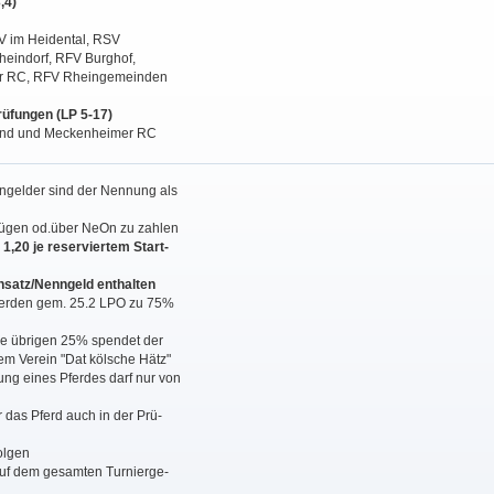
,4)
FV im Heidental, RSV
eindorf, RFV Burghof,
r RC, RFV Rheingemeinden
prüfungen (LP 5-17)
land und Meckenheimer RC
ngelder sind der Nennung als
ügen od.über NeOn zu zahlen
1,20 je reserviertem Start-
Einsatz/Nenngeld enthalten
werden gem. 25.2 LPO zu 75%
ie übrigen 25% spendet der
em Verein "Dat kölsche Hätz"
ung eines Pferdes darf nur von
r das Pferd auch in der Prü-
folgen
uf dem gesamten Turnierge-