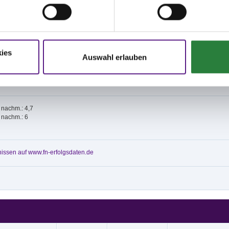
erservice.de
und
online.de
ies
platz 20x55m Sand
Auswahl erlauben
z 20x60m Sand
; nachm.: 4,7
; nachm.: 6
issen auf www.fn-erfolgsdaten.de