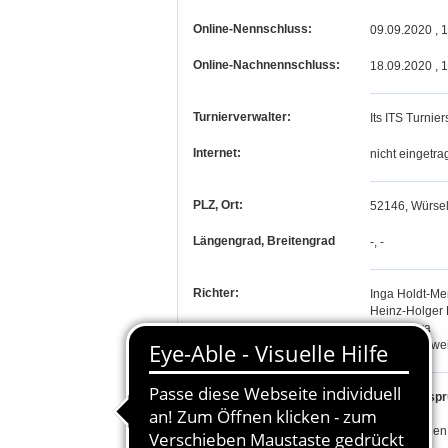
Online-Nennschluss:
09.09.2020 , 
Online-Nachnennschluss:
18.09.2020 , 
Turnierverwalter:
Its ITS Turnier
Internet:
nicht eingetra
PLZ, Ort:
52146, Würsel
Längengrad, Breitengrad
-, -
Richter:
Inga Holdt-M
Heinz-Holger
Leni Plewa
Rolf Radzuwei
Teilnahmeberechtigung:
I. Leistungsp
für KV Aachen