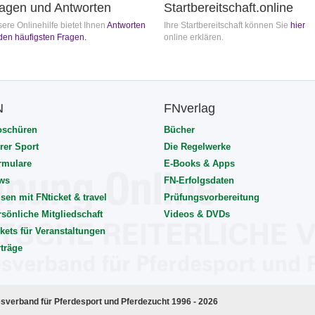
agen und Antworten
Startbereitschaft.online
ere Onlinehilfe bietet Ihnen
Antworten
Ihre Startbereitschaft können Sie
hier
den häufigsten Fragen.
online erklären.
N
FNverlag
oschüren
Bücher
rer Sport
Die Regelwerke
rmulare
E-Books & Apps
ws
FN-Erfolgsdaten
sen mit FNticket & travel
Prüfungsvorbereitung
rsönliche Mitgliedschaft
Videos & DVDs
kets für Veranstaltungen
rträge
esverband für Pferdesport und Pferdezucht 1996 - 2026