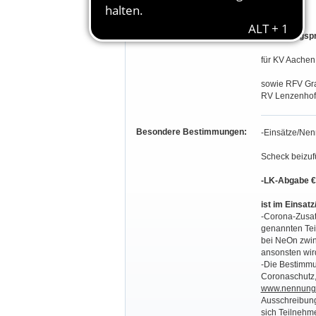
II. Leistungsp
für KV Aachen
sowie RFV Gra
RV Lenzenhof 
Besondere Bestimmungen:
-Einsätze/Nen
Scheck beizuf
-LK-Abgabe € 
ist im Einsat
-Corona-Zusat
genannten Tei
bei NeOn zwin
ansonsten wird
-Die Bestimmu
Coronaschutz,
www.nennung-
Ausschreibung
sich Teilnehme