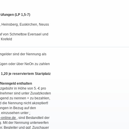
rüfungen (LP 1,5-7)
, Heinsberg, Euskirchen, Neuss
f von Schmettow Eversael und
Krefeld
ngelder sind der Nennung als
ügen oder über NeOn zu zahlen
1,20 je reserviertem Startplatz
z/Nenngeld enthalten
zgebühr in Höhe von 5.-€ pro
lnehmer sind unter Zusatzkosten
gend zu nennen + zu bezahlen,
 die Nennung nicht akzeptiert!
ngen in Bezug auf den
 einzusehen unter
:
online.de
,
sind Bestandteil der
. Mit der Nennung unterwerfen
r, Begleiter und ggf. Zuschauer