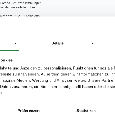
n Corona-Schutzbestimmungen.
it der Zeiteinteilung be-
n
.
folgt gem. 25.2 LPO eine Aus-
eldpreisen zu
50%
folgt gem. 25.2 LPO eine Aus-
eldpreisen zu
25%
Details
ung eines Pferdes darf nur von
r das Pferd auch in der Prü-
Cookies
folgen
nhalte und Anzeigen zu personalisieren, Funktionen für soziale
ed ist nicht anwesend
ine persönlichen Einladungen
Website zu analysieren. Außerdem geben wir Informationen zu I
r soziale Medien, Werbung und Analysen weiter. Unsere Partner
ter behält sich vor, die Prüfungen
 Daten zusammen, die Sie ihnen bereitgestellt haben oder die s
 Wetter in die Halle zu verlegen
n.
n :
broichweiden@web.de
Präferenzen
Statistiken
 Internet veröffentlicht unter: