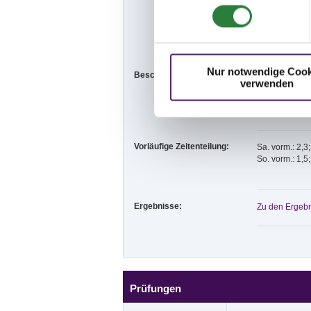
www.its-turni
www.nennung-
Nur notwendige Cook
Beschaffenheit der Plätze:
Vorbereitungs
verwenden
Prüfungsplat
Vorläufige Zeitenteilung:
Sa. vorm.: 2,3
So. vorm.: 1,5
Ergebnisse:
Zu den Ergebn
Prüfungen