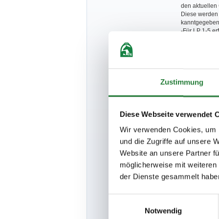
den aktuelle
Diese werden m
kanntgegebe
-Für LP 1-5 er
zahlung von G
-Für LP 6-7 er
zahlung von G
Zustimmung
-Die Vorbereit
dem Teiln., de
Diese Webseite verwendet 
fung reitet, er
Wir verwenden Cookies, um I
-Ein Hufschmi
-Es werden ke
und die Zugriffe auf unsere 
vergeben
Website an unsere Partner fü
-Der Veranstal
möglicherweise mit weiteren
bei schlechtem
der Dienste gesammelt habe
-Rückfragen a
sportwart-rv
Einwilligungsauswahl
Notwendig
-Die ZE wird im