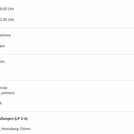
18:00 Uhr
12:00 Uhr
service
gen
en,
encke
 Lammers
t
rüfungen (LP 2-4)
, Heinsberg, Düren