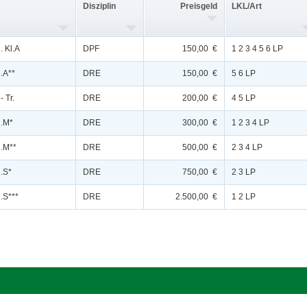
Disziplin
Preisgeld
LKL/Art
. Kl.A
DPF
150,00 €
1 2 3 4 5 6 LP
.A**
DRE
150,00 €
5 6 LP
- Tr.
DRE
200,00 €
4 5 LP
l.M*
DRE
300,00 €
1 2 3 4 LP
l.M**
DRE
500,00 €
2 3 4 LP
l.S*
DRE
750,00 €
2 3 LP
.S***
DRE
2.500,00 €
1 2 LP