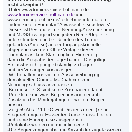
nicht akzeptiert!
-Unter www.turnierservice-hollmann.de
www.turnierservice-hollmann.de
und
www.nennung-online.de/Teilnehmerinformation
finden Sie ein Formular "Anwesenheitsnachweis".
Dieses ist Bestandteil der Nennung/Ausschreibung
und MUSS zwingend von jedem Reiter/Begleiter
unterschrieben und bei Betreten des Turnier-
geländes (Anreise) an der Eingangskontrolle
abgegeben werden. Ohne Vorlage dieses
Formulars ist kein Start möglich. Hier erfolgt
dann die Ausgabe der Tagesbänder. Die gültige
Einlassberechtigung ist ständig zu tragen
und bei Verlangen vorzuzeigen
-Wir behalten uns vor, die Ausschreibung ggf.
den aktuellen Corona-Maßnahmen zum
Nennungsschluss anzupassen
-Bei dieser PLS sind keine Zuschauer erlaubt
-Pro Pferd sind zwei Begleitpersonen erlaubt
Zusätzlich bei Minderjährigen 1 weitere Begleit-
person
-Zu § 59 Abs. 2.1 LPO wird Dispens erteilt (keine
Siegerehrungen). Es werden keine Preisschleifen
und keine Ehrenpreise ausgegeben
-Protokolle werden nur mündlich erteilt
-Die Begrenzungen über die Anzahl der zugelassenen