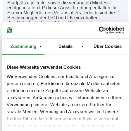
Startplätze je Teiln. sowie die verlangten Mindest-
erfolge in allen LP dieser Ausschreibung entfallen für
Stamm-Mitglieder des Veranstalters, jedoch sind die
Bestimmungen der LPO und LK einzuhalten
-Ein Hufschmied ist nicht vor Ort
-Hygienebeauftragte: Anna Bauer
-Anreise: Den Anweisungen der eingesetzten
Ordner ist uneingeschränkt zu folgen
-Die ZE und Abfrage der endgültigen Zeiten
Zustimmung
Details
Über Cookies
im Internet unter:
www.turnierservice-hollmann.de
Diese Webseite verwendet Cookies
Beschaffenheit der Plätze:
Prüfungshalle 20x60m Sand
Wir verwenden Cookies, um Inhalte und Anzeigen zu
Vorbereitungsplatz: 20x60m Sand (Ebbe/Flut)
personalisieren, Funktionen für soziale Medien anbieten
zu können und die Zugriffe auf unsere Website zu
analysieren. Außerdem geben wir Informationen zu Ihrer
Vorläufige Zeitenteilung:
Verwendung unserer Website an unsere Partner für
Mi. vorm.: 1,4; nachm.: 5,6
soziale Medien, Werbung und Analysen weiter. Unsere
Do. vorm.: 2,3; nachm.: 7,8
Partner führen diese Informationen möglicherweise mit
weiteren Daten zusammen, die Sie ihnen bereitgestellt