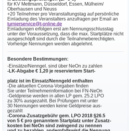
für KV Mettmann, Düsseldorf, Essen, Mülheim/
Oberhausen und Neuss
+20 Teilnehmer pro Veranstaltungstag auf persönliche
Einladung des Veranstalters anzufragen per Email an
turnierservice@t-online.de
Einladungen erfolgen erst am Nennungsschlusstag
unter der Voraussetzung, dass die max. Startplätze nicht
ausgeschöpft sind durch die Teilnahmeberechtigten.
Vorherige Nennungen werden abgelehnt.
Besondere Bestimmungen:
-Einsätze/Nenngel. sind über NeOn zu zahlen
-LK-Abgabe € 1,20 je reserviertem Start-
platz ist im Einsatz/Nenngeld enthalten
-Die aktuellen Corona-Vorgaben finden
Sie unter Teilnehmerinformation bei FN-NeOn
-Geldpreise werden in allen LP gem. 25.2 LPO
zu 30% ausgezahlt. Bei Prüfungen mit unter
30 Nennungen werden keine Geldpreise aus-
gezahlt
-Corona-Zusatzgebühr gem. LPO 2018 §26.5
von 5 € pro genanntem Startplatz unter Zusatz-
kosten bei NeOn sind zwingend zu nennen
und zu bezahlen, andernfallswird die Nennung