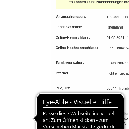
Es können keine Nachnennungen m
Veranstaltungsort:
Troisdorf - Ha
Landesverband:
Rheinland
Online-Nennschluss:
01.05.2021 , 
Online-Nachnennschluss:
Eine Online N
Turnierverwalter:
Lukas Blatzhe
Internet:
nicht eingetra
PLZ, Ort:
53844, Troisdo
Längengrad, Breitengrad
-, -
Richter:
Ulrike Böckler
Sylvia Franco
Christian Wen