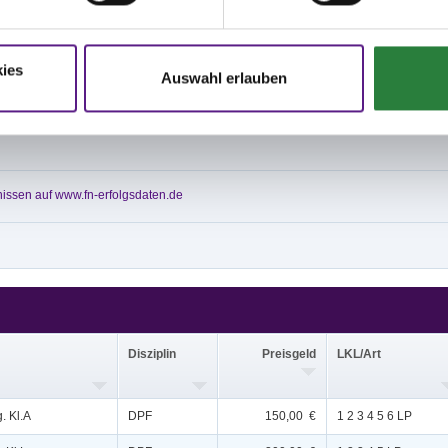
 20x60m Sand
platz: 20x70m Sand
ies
Auswahl erlauben
; nachm.: 4,7
; nachm.: 6,8
issen auf www.fn-erfolgsdaten.de
Disziplin
Preisgeld
LKL/Art
. Kl.A
DPF
150,00 €
1 2 3 4 5 6 LP