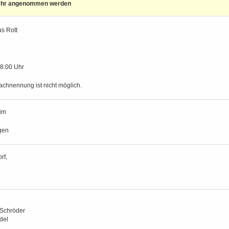
ehr angenommen werden
us Rott
18:00 Uhr
achnennung ist nicht möglich.
im
gen
rf,
 Schröder
del