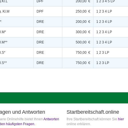
.Kl.L
DPF
200,00 €
1 2 3 4 5 LP
g. Kl.M
DPF
250,00 €
1 2 3 4 LP
*
DRE
200,00 €
1 2 3 4 LP
l.M*
DRE
300,00 €
1 2 3 4 LP
l.M**
DRE
500,00 €
1 2 3 4 LP
l.S*
DRE
750,00 €
1 2 3 LP
l.S**
DRE
750,00 €
1 2 3 LP
agen und Antworten
Startbereitschaft.online
ere Onlinehilfe bietet Ihnen
Antworten
Ihre Startbereitschaft können Sie
hier
den häufigsten Fragen.
online erklären.