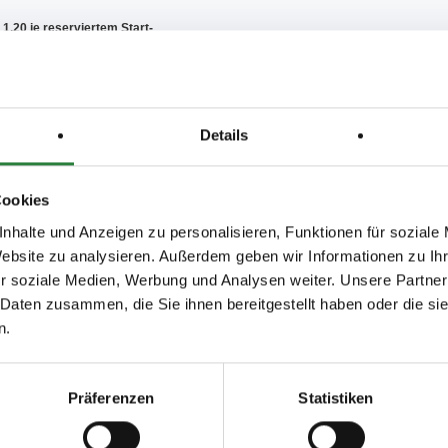
1,20 je reserviertem Start-
Einsatz/Nenngeld enthalten
tzgebühr in Höhe von von
latz sind unter Zusatzkosten
ngend zu nennen + zu
sonsten wird die Nennung
Details
rt!
en Sie die Bestimmungen in
n Coronaschutz
Cookies
folgt gem. 25.3 LPO keine Aus-
nhalte und Anzeigen zu personalisieren, Funktionen für soziale
eldpreisen
Website zu analysieren. Außerdem geben wir Informationen zu I
rmUp Zeiten für den Prüfungs-
r soziale Medien, Werbung und Analysen weiter. Unsere Partner
n
t nicht vor Ort
 Daten zusammen, die Sie ihnen bereitgestellt haben oder die s
er behält sich vor, je nach wetter-
n.
die Prüfungen in die Halle zu
 Internet veröffentlicht unter:
e.de
Präferenzen
Statistiken
online.de