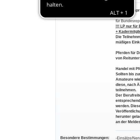
Teilnahmeberechtigung:
I. Leistungspr
für Bundesrep
!!! LP nur für
+ Kadermitglie
Die Teilnehn
mäßiges Eink
Pferden für Dr
von Reitunter
Handel mit Pf
Sollten bis 
Amateure wie
diese, nach 
teilnehmen.
Der Berufreit
entsprechend
werden. Dies
Veröffentlich
herunter gela
an der Meldes
Besondere Bestimmungen:
-Einsätze/Nen