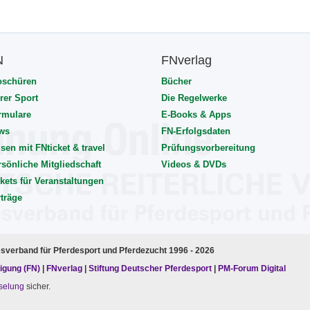
N
FNverlag
oschüren
Bücher
rer Sport
Die Regelwerke
rmulare
E-Books & Apps
ws
FN-Erfolgsdaten
sen mit FNticket & travel
Prüfungsvorbereitung
rsönliche Mitgliedschaft
Videos & DVDs
kets für Veranstaltungen
rträge
esverband für Pferdesport und Pferdezucht 1996 - 2026
igung (FN)
|
FNverlag
|
Stiftung Deutscher Pferdesport
|
PM-Forum Digital
selung
sicher.