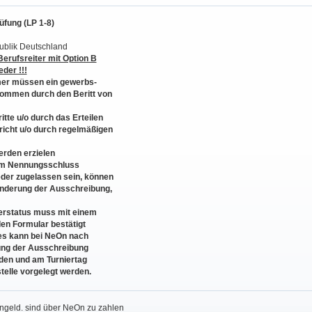
üfung (LP 1-8)
ublik Deutschland
 Berufsreiter mit Option B
der !!!
mer müssen ein gewerbs-
ommen durch den Beritt von
itte u/o durch das Erteilen
richt u/o durch regelmäßigen
erden erzielen
zum Nennungsschluss
der zugelassen sein, können
Änderung der Ausschreibung,
erstatus muss mit einem
en Formular bestätigt
es kann bei NeOn nach
ung der Ausschreibung
den und am Turniertag
telle vorgelegt werden.
ngeld. sind über NeOn zu zahlen