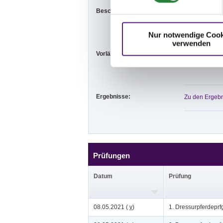
Beschaffenheit der Plätze:
Aussenplatz:
Vorbereitungs
Nur notwendige Cook
verwenden
Vorläufige Zeitenteilung:
Sa. vorm.: 1,2
So. vorm.: 3,5
Ergebnisse:
Zu den Ergebn
Prüfungen
Datum
Prüfung
08.05.2021 (
v
)
1. Dressurpferdeprfg