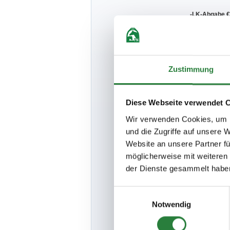
-LK-Abgabe € 
platz ist im 
-
Corona-Zusa
5,- €je Startp
bei NeOn zwi
bezahlen, an
Zustimmung
nicht akzeptie
-Bitte beacht
Bezug auf de
Diese Webseite verwendet 
-Für LP 1-8 er
Wir verwenden Cookies, um I
zahlung von G
und die Zugriffe auf unsere 
-Es werden Wa
Website an unsere Partner fü
platz vergebe
-Ein Schmied is
möglicherweise mit weiteren
-Der Veranstalt
der Dienste gesammelt habe
bedingungen, 
verlegen
-Die ZE wird im
Einwilligungsauswahl
www.equiscor
Notwendig
www.nennung-