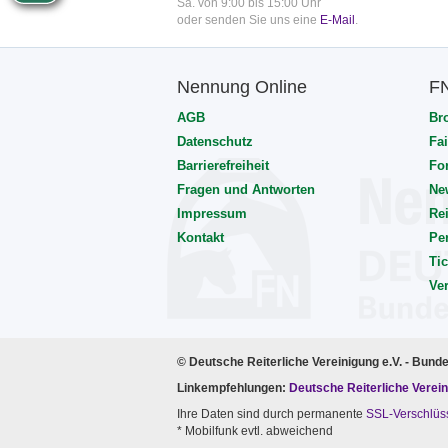
Sa. von 9:00 bis 15:00 Uhr
oder senden Sie uns eine
E-Mail
.
Nennung Online
F
AGB
Br
Datenschutz
Fai
Barrierefreiheit
Fo
Fragen und Antworten
Ne
Impressum
Rei
Kontakt
Pe
Tic
Ve
© Deutsche Reiterliche Vereinigung e.V. - Bund
Linkempfehlungen:
Deutsche Reiterliche Verein
Ihre Daten sind durch permanente
SSL-Verschlüs
* Mobilfunk evtl. abweichend