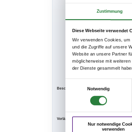
zu 75% ausge
-Hufschmied is
Zustimmung
-Die zum Zeit
tenden Coron
Diese Webseite verwendet 
für Reiter/Beg
Wir verwenden Cookies, um I
pflichtend zu
und die Zugriffe auf unsere 
der Zeiteintei
Website an unsere Partner fü
möglicherweise mit weiteren
-Die ZE wird im
der Dienste gesammelt habe
www.bila.de
u
Einwilligungsauswahl
Notwendig
Beschaffenheit der Plätze:
Prüfungshalle
Vorbereitungs
Vorläufige Zeitenteilung:
Mi. vorm.: 1,2,
Nur notwendige Cook
verwenden