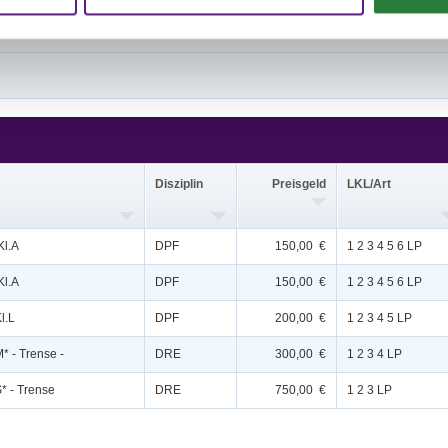
issen auf www.fn-erfolgsdaten.de
Disziplin
Preisgeld
LKL/Art
Kl.A
DPF
150,00 €
1 2 3 4 5 6 LP
Kl.A
DPF
150,00 €
1 2 3 4 5 6 LP
l.L
DPF
200,00 €
1 2 3 4 5 LP
* - Trense -
DRE
300,00 €
1 2 3 4 LP
* - Trense
DRE
750,00 €
1 2 3 LP