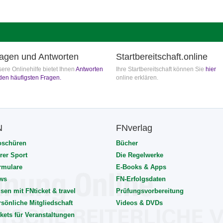
agen und Antworten
Startbereitschaft.online
ere Onlinehilfe bietet Ihnen
Antworten
Ihre Startbereitschaft können Sie
hier
den häufigsten Fragen.
online erklären.
N
FNverlag
oschüren
Bücher
rer Sport
Die Regelwerke
rmulare
E-Books & Apps
ws
FN-Erfolgsdaten
sen mit FNticket & travel
Prüfungsvorbereitung
rsönliche Mitgliedschaft
Videos & DVDs
kets für Veranstaltungen