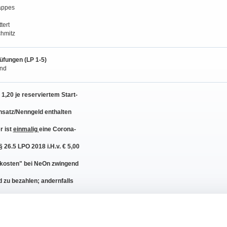
appes
tert
hmitz
rüfungen (LP 1-5)
and
1,20 je reserviertem Start-
Einsatz/Nenngeld enthalten
r ist
einmalig
eine Corona-
 26.5 LPO 2018 i.H.v. € 5,00
zkosten" bei NeOn zwingend
 zu bezahlen; andernfalls
ung nicht akzeptiert
erden für LP 1-5 gem. 25.2 LPO