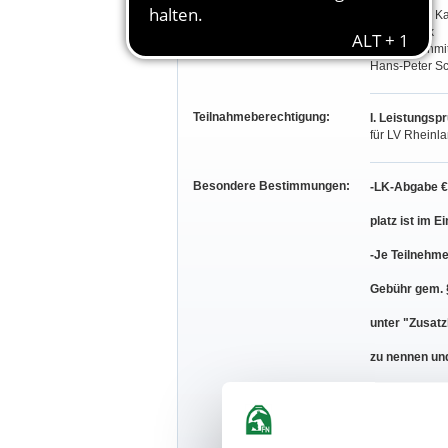
Richter:
Hans-Peter K
Rita Luczak
Andrea Schmit
Hans-Peter Sc
Teilnahmeberechtigung:
I. Leistungsp
für LV Rheinl
Besondere Bestimmungen:
-LK-Abgabe € 
platz ist im 
-Je Teilnehme
Gebühr gem. §
unter "Zusat
zu nennen und
wird die Nenn
-Geldpreise w