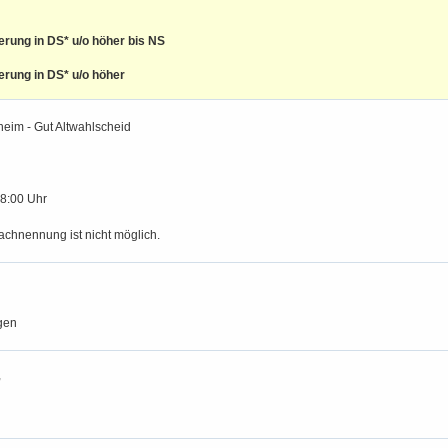
ierung in DS* u/o höher bis NS
ierung in DS* u/o höher
im - Gut Altwahlscheid
18:00 Uhr
achnennung ist nicht möglich.
gen
,