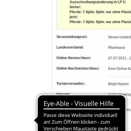
Ausschreibungsänderung in LP 5:
bisher:
Pferde: 7-9jähr. 9jähr. nur ohne Platz
jetzt:
Pferde: 7-9jähr. 9jähr. nur ohne Platz
Veranstaltungsort:
Neuss-Uedeshe
Landesverband:
Rheinland
Online-Nennschluss:
07.07.2021 , 
Online-Nachnennschluss:
Eine Online N
Turnierverwalter:
Birgit Heyers
Internet:
nicht eingetra
PLZ, Ort:
41468, Neuss
Längengrad, Breitengrad
-, -