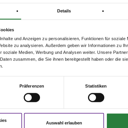
zahlt
t in Rufbereitschaft
Details
punkt der Veranstaltung gel-
a-Schutzbestimmungen sind
Cookies
leiter/ggf. Zuschauer ver-
nhalte und Anzeigen zu personalisieren, Funktionen für soziale
 beachten. Sie werden mit
Website zu analysieren. Außerdem geben wir Informationen zu I
lung veröffentlicht
r soziale Medien, Werbung und Analysen weiter. Unsere Partner
 Daten zusammen, die Sie ihnen bereitgestellt haben oder die s
 Internet veröffentlicht unter:
n.
nd
www.nennung-online.de
Präferenzen
Statistiken
: 25x65m Sand Ebbe-Flut
platz: 20x60m Sand
3; nachm.: 4,5
ies
Auswahl erlauben