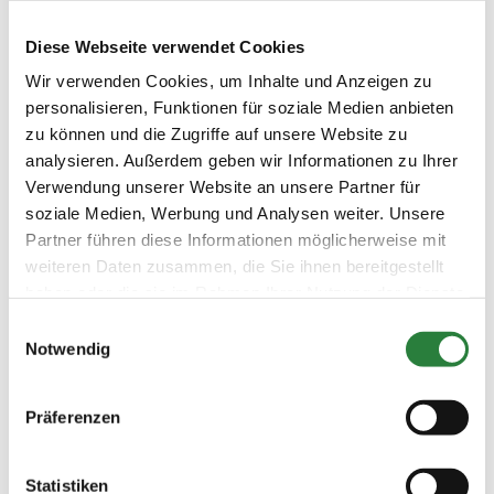
25.07.2021
7. Springprüfung Kl.E
SPR
(
v
)
Diese Webseite verwendet Cookies
Preisgeld
Wir verwenden Cookies, um Inhalte und Anzeigen zu
100,00 €
personalisieren, Funktionen für soziale Medien anbieten
LKL/Art
zu können und die Zugriffe auf unsere Website zu
6 7 LP
analysieren. Außerdem geben wir Informationen zu Ihrer
24.07.2021
8. Dressurprüfung Kl.E
DRE
Verwendung unserer Website an unsere Partner für
(
v
)
soziale Medien, Werbung und Analysen weiter. Unsere
Preisgeld
Partner führen diese Informationen möglicherweise mit
100,00 €
weiteren Daten zusammen, die Sie ihnen bereitgestellt
LKL/Art
haben oder die sie im Rahmen Ihrer Nutzung der Dienste
6 7 LP
gesammelt haben.
Einwilligungsauswahl
24.07.2021
9. Dressurprüfung Kl.A*
DRE
Notwendig
(
v
)
Preisgeld
Präferenzen
150,00 €
LKL/Art
4 5 6 LP
Statistiken