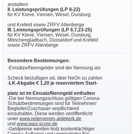
anstalters
II. Leistungsprüfungen (LP 8-22)
für KV Kleve, Viersen, Wesel, Duisburg
und Krefeld sowie ZRFV Altenberge
III. Leistungsprüfungen (LP 6,7,23-25)
für KV Kleve, Viersen, Wesel, Duisburg.
Mönchengladbach, Düsseldorf und Krefeld
sowie ZRFV Altenberge
Besondere Bestimmungen:
-Einsätze/Nenngelder sind der Nennung als
Scheck beizufügen od. über NeOn zu zahlen
-LK-Abgabe € 1,20 je reserviertem Start-
platz ist im Einsatz/Nenngeld enthalten
-Die bei Nennungsschluss gültigen Corona-
Schutzbestimmungen sind für Teilnehmer/
Begleiter/Zuschauer verpflichtend
einzuhalten. Diese werden veröffentlicht
unter
www.reiterverein-aldekerk.de
und
www.equi-score.de
-Geldpreise werden trotz kostenträchtiger
Corona-Auflagen und verminderter Ein-