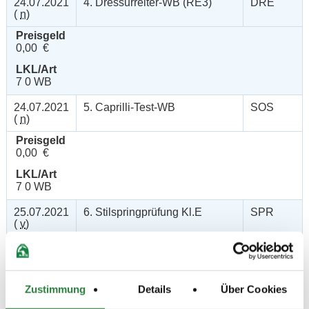
24.07.2021
4. Dressurreiter-WB (RE3)
DRE
(
n
)
Preisgeld
0,00 €
LKL/Art
7 0 WB
24.07.2021
5. Caprilli-Test-WB
SOS
(
n
)
Preisgeld
0,00 €
LKL/Art
7 0 WB
25.07.2021
6. Stilspringprüfung Kl.E
SPR
(
v
)
Preisgeld
100,00 €
LKL/Art
Zustimmung
Details
Über Cookies
6 7 LP