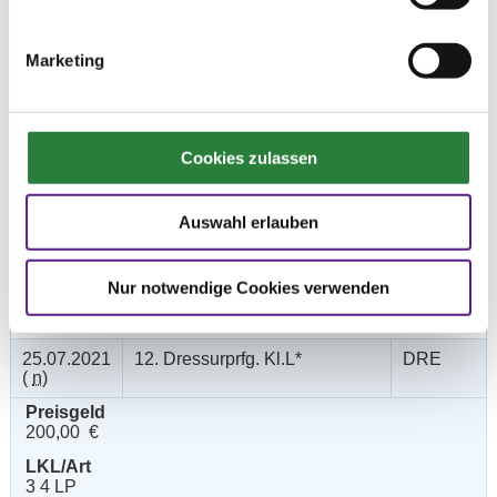
24.07.2021
10. Dressurprüfung Kl.A**
DRE
(
v
)
Marketing
Preisgeld
150,00 €
LKL/Art
4 5 6 LP
Cookies zulassen
25.07.2021
11. Dressurprfg. Kl.L* - Tr.
DRE
(
v
)
Auswahl erlauben
Preisgeld
200,00 €
Nur notwendige Cookies verwenden
LKL/Art
4 5 LP
25.07.2021
12. Dressurprfg. Kl.L*
DRE
(
n
)
Preisgeld
200,00 €
LKL/Art
3 4 LP