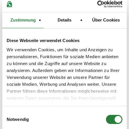
gerne mehr aus
-Bitte beachten Sie die Bestimmungen in
Zustimmung
Details
Über Cookies
Bezug auf den Coronaschutz, siehe
www.psvr-online.de
-Die ZE wird im Internet veröffentlicht unter:
Diese Webseite verwendet Cookies
www.psvr-online.de
und
www.equi-score.de
Wir verwenden Cookies, um Inhalte und Anzeigen zu
personalisieren, Funktionen für soziale Medien anbieten
Beschaffenheit der Plätze:
zu können und die Zugriffe auf unsere Website zu
Vorbereitungshalle Dressur: 25x75m Sand
analysieren. Außerdem geben wir Informationen zu Ihrer
Verwendung unserer Website an unsere Partner für
Viereck Dressur: 25x65m Sand
soziale Medien, Werbung und Analysen weiter. Unsere
Partner führen diese Informationen möglicherweise mit
weiteren Daten zusammen, die Sie ihnen bereitgestellt
Vorläufige Zeitenteilung:
haben oder die sie im Rahmen Ihrer Nutzung der Dienste
Mi. vorm.: 1,2; nachm.: 3
gesammelt haben.
Einwilligungsauswahl
Notwendig
Ergebnisse: