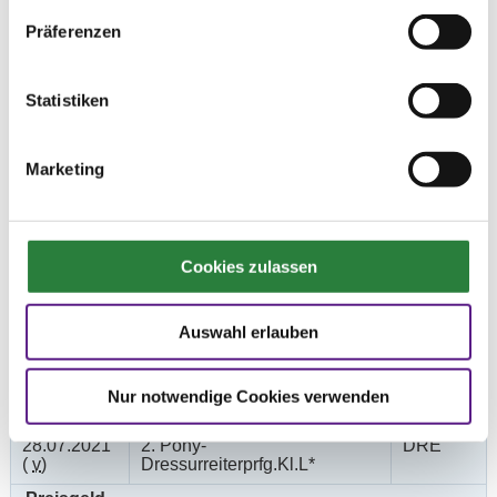
Zu den Ergebnissen auf www.fn-erfolgsdaten.de
Präferenzen
Statistiken
Prüfungen
Marketing
Datum
Prüfung
Disziplin
Cookies zulassen
28.07.2021
1. Pony-Dressurprfg.Kl.L**-Tr.
DRE
(
v
)
Preisgeld
Auswahl erlauben
200,00 €
LKL/Art
Nur notwendige Cookies verwenden
1 2 3 4 5 LP
28.07.2021
2. Pony-
DRE
(
v
)
Dressurreiterprfg.Kl.L*