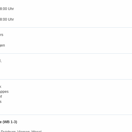
18:00 Uhr
18:00 Uhr
rs
gen
,
k
appes
rf
s
e (WB 1-3)