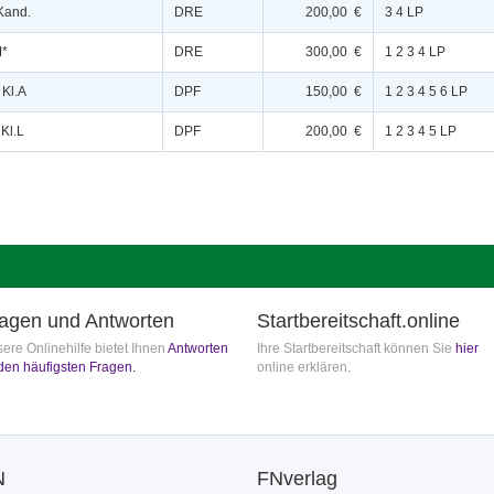
 Kand.
DRE
200,00 €
3 4 LP
M*
DRE
300,00 €
1 2 3 4 LP
 Kl.A
DPF
150,00 €
1 2 3 4 5 6 LP
 Kl.L
DPF
200,00 €
1 2 3 4 5 LP
agen und Antworten
Startbereitschaft.online
ere Onlinehilfe bietet Ihnen
Antworten
Ihre Startbereitschaft können Sie
hier
den häufigsten Fragen.
online erklären.
N
FNverlag