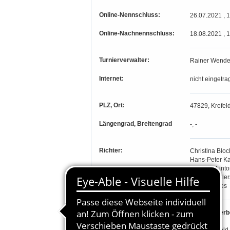
Online-Nennschluss:
26.07.2021 , 
Online-Nachnennschluss:
18.08.2021 , 
Turnierverwalter:
Rainer Wende
Internet:
nicht eingetra
PLZ, Ort:
47829, Krefeld
Längengrad, Breitengrad
-, -
Richter:
Christina Bloc
Hans-Peter K
Gabriele Linto
Marcus Müller
Sonja Steves
Teilnahmeberechtigung:
I. Wettbewerb