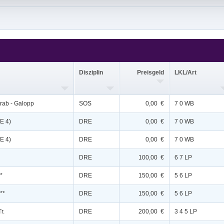
Disziplin
Preisgeld
LKL/Art
Trab - Galopp
SOS
0,00 €
7 0 WB
E 4)
DRE
0,00 €
7 0 WB
E 4)
DRE
0,00 €
7 0 WB
DRE
100,00 €
6 7 LP
*
DRE
150,00 €
5 6 LP
**
DRE
150,00 €
5 6 LP
r.
DRE
200,00 €
3 4 5 LP