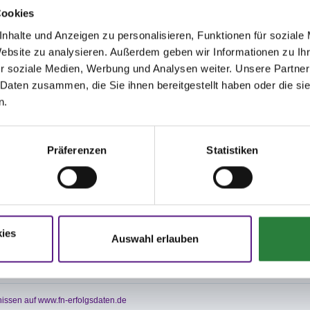
Cookies
ter
www.wenders-edv.de
und
nhalte und Anzeigen zu personalisieren, Funktionen für soziale
e(wichtige Information)
Website zu analysieren. Außerdem geben wir Informationen zu I
 Internet veröffentlicht unter:
r soziale Medien, Werbung und Analysen weiter. Unsere Partner
 Daten zusammen, die Sie ihnen bereitgestellt haben oder die s
-edv.de
und
n.
online.de
halle: 20x40m Sand
Präferenzen
Statistiken
0x40m Kirchhellener Sand
platz: 20x40m Sand
ies
Auswahl erlauben
0,11; nachm.: 2,3,6,7
; nachm.: 1,9
issen auf www.fn-erfolgsdaten.de