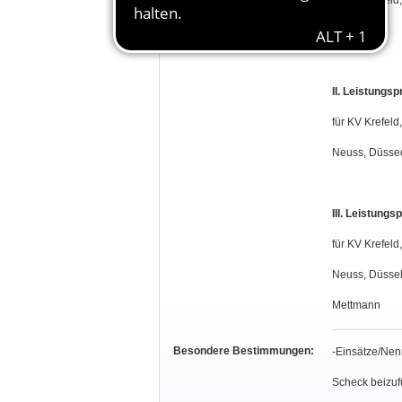
für KV Krefeld
und Neuss
II. Leistungsp
für KV Krefeld
Neuss, Düssed
III. Leistungs
für KV Krefeld
Neuss, Düssel
Mettmann
Besondere Bestimmungen:
-Einsätze/Nen
Scheck beizuf