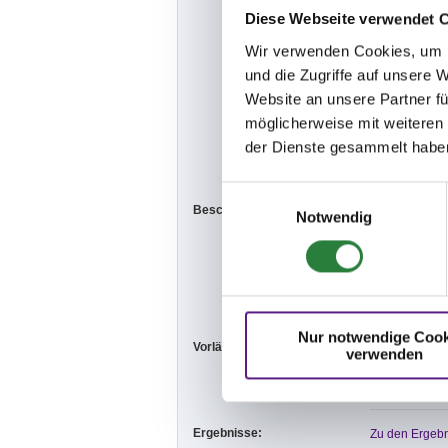
Diese Webseite verwendet 
öffentlicht un
Wir verwenden Cookies, um I
www.fn-neon.d
und die Zugriffe auf unsere 
-Die ZE wird im
Website an unsere Partner fü
möglicherweise mit weiteren
www.wenders
der Dienste gesammelt habe
www.nennung-
Einwilligungsauswahl
Beschaffenheit der Plätze:
Vorbereitungs
Notwendig
Außenplatz: 2
Vorbereitungs
Nur notwendige Cook
Vorläufige Zeitenteilung:
Sa. vorm.: 5,1
verwenden
So. vorm.: 4,8
Ergebnisse:
Zu den Ergebn