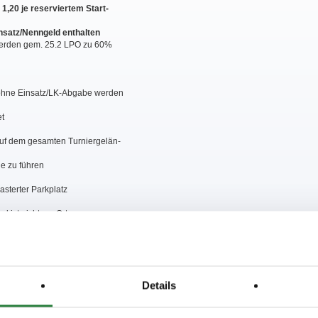
1,20 je reserviertem Start-
Einsatz/Nenngeld enthalten
werden gem. 25.2 LPO zu 60%
hne Einsatz/LK-Abgabe werden
et
uf dem gesamten Turniergelän-
e zu führen
asterter Parkplatz
d ist nicht vor Ort
n Corona-Schutzbestimmun-
eilnehmer/Begleiter/ggf. Zu-
Details
lichtend zu einzuhalten. Die-
rz vor Nennungsschluss ver-