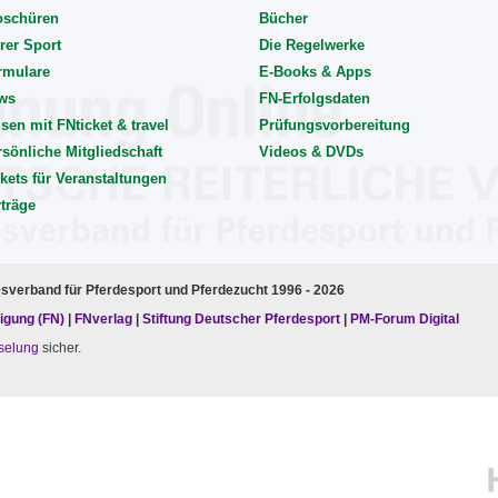
oschüren
Bücher
rer Sport
Die Regelwerke
rmulare
E-Books & Apps
ws
FN-Erfolgsdaten
sen mit FNticket & travel
Prüfungsvorbereitung
rsönliche Mitgliedschaft
Videos & DVDs
kets für Veranstaltungen
rträge
esverband für Pferdesport und Pferdezucht 1996 - 2026
igung (FN)
|
FNverlag
|
Stiftung Deutscher Pferdesport
|
PM-Forum Digital
selung
sicher.