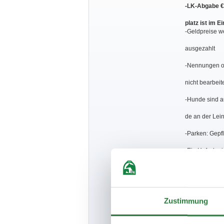
-LK-Abgabe € 
platz ist im 
-Geldpreise 
ausgezahlt
-Nennungen o
nicht bearbeit
-Hunde sind a
de an der Lein
-Parken: Gepfl
-Ein Hufschmie
-Die gültige
gen sind für T
Zustimmung
schauer verpf
se werden ku