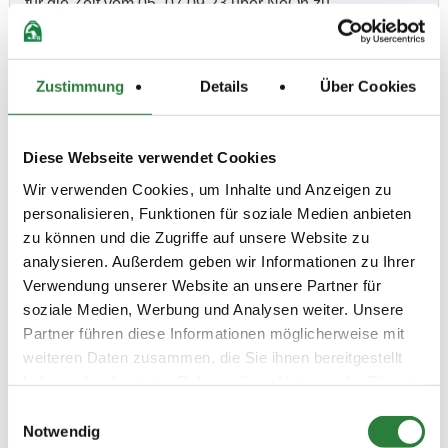
für die Zeit vom 05.-07.09.23 über NeOn zu
bestellen. Späne können käuflich erworben
werden. Bitte bei Buchung angeben, ob
Zustimmung
Details
Über Cookies
Stroh oder Späne vorbereitet werden sollen
-Ein Schmied ist bei der PLS nicht anwesend
-Anfragen zu persönlichen Einladungen unter:
Diese Webseite verwendet Cookies
Wir verwenden Cookies, um Inhalte und Anzeigen zu
c.dyhr@daccord-liegenschaften.de
personalisieren, Funktionen für soziale Medien anbieten
-Die ZE wird im Internet veröffentlicht unter:
zu können und die Zugriffe auf unsere Website zu
www.nennung-online.de
und unter
analysieren. Außerdem geben wir Informationen zu Ihrer
Verwendung unserer Website an unsere Partner für
www.equiscore.de
soziale Medien, Werbung und Analysen weiter. Unsere
Partner führen diese Informationen möglicherweise mit
Beschaffenheit der Plätze:
weiteren Daten zusammen, die Sie ihnen bereitgestellt
Vorber./Prüfungshalle: 20x40m Sand/Vlies
haben oder die sie im Rahmen Ihrer Nutzung der Dienste
Vorber./Prüfungsplatz: 20x60m Ebbe-Flut Sand/Vlies
gesammelt haben.
Einwilligungsauswahl
Notwendig