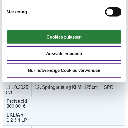
(
a
)
Punktespringprüfung Kl.S*
140cm
Marketing
Preisgeld
1.000,00 €
LKL/Art
1 2 3 LP
Cookies zulassen
11.10.2025
11. Springprüfung Kl.L 115cm
SPR
(
v
)
Auswahl erlauben
Preisgeld
200,00 €
Nur notwendige Cookies verwenden
LKL/Art
1 2 3 4 LP
11.10.2025
12. Springprüfung Kl.M* 125cm
SPR
(
v
)
Preisgeld
300,00 €
LKL/Art
1 2 3 4 LP