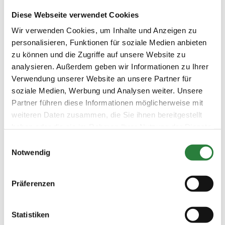
Preisgeld
Diese Webseite verwendet Cookies
300,00 €
Wir verwenden Cookies, um Inhalte und Anzeigen zu
LKL/Art
personalisieren, Funktionen für soziale Medien anbieten
1 2 3 4 LP
zu können und die Zugriffe auf unsere Website zu
10.10.2025
8. Springprüfung Kl.M* 125cm
SPR
analysieren. Außerdem geben wir Informationen zu Ihrer
(
n
)
Verwendung unserer Website an unsere Partner für
Preisgeld
soziale Medien, Werbung und Analysen weiter. Unsere
300,00 €
Partner führen diese Informationen möglicherweise mit
LKL/Art
weiteren Daten zusammen, die Sie ihnen bereitgestellt
1 2 3 4 LP
haben oder die sie im Rahmen Ihrer Nutzung der Dienste
gesammelt haben.
10.10.2025
9. Punktespringprüfung Kl.S*
SPR
Einwilligungsauswahl
(
a
)
140cm
Notwendig
Preisgeld
1.000,00 €
Präferenzen
LKL/Art
1 2 3 LP
Statistiken
10.10.2025
10. Amateur-
SPR