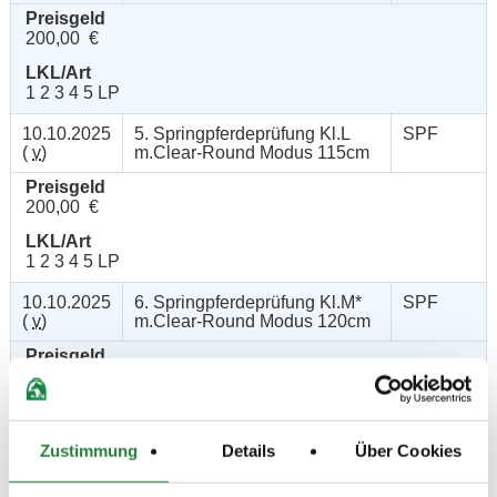
Preisgeld
200,00 €
LKL/Art
1 2 3 4 5 LP
10.10.2025
5. Springpferdeprüfung Kl.L
SPF
(
v
)
m.Clear-Round Modus 115cm
Preisgeld
200,00 €
LKL/Art
1 2 3 4 5 LP
10.10.2025
6. Springpferdeprüfung Kl.M*
SPF
(
v
)
m.Clear-Round Modus 120cm
Preisgeld
250,00 €
LKL/Art
1 2 3 4 LP
Zustimmung
Details
Über Cookies
10.10.2025
7. Springprüfung Kl.M* 120cm
SPR
(
n
)