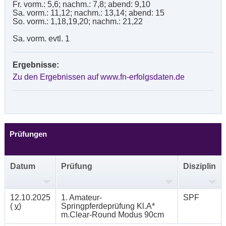
Fr. vorm.: 5,6; nachm.: 7,8; abend: 9,10
Sa. vorm.: 11,12; nachm.: 13,14; abend: 15
So. vorm.: 1,18,19,20; nachm.: 21,22
Sa. vorm. evtl. 1
Ergebnisse:
Zu den Ergebnissen auf www.fn-erfolgsdaten.de
Prüfungen
Datum
Prüfung
Disziplin
12.10.2025
1. Amateur-
SPF
(
v
)
Springpferdeprüfung Kl.A*
m.Clear-Round Modus 90cm