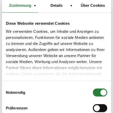
Zustimmung
Details
Über Cookies
Vorläufige Zeitenteilung:
Sa. vorm.: 3; nachm.: 5,7,9
So. vorm.: 1,2,4,6,8; nachm.: 10
Diese Webseite verwendet Cookies
Freitag: Trainingstag (14) und Test of Choice (15)
Wir verwenden Cookies, um Inhalte und Anzeigen zu
personalisieren, Funktionen für soziale Medien anbieten
zu können und die Zugriffe auf unsere Website zu
Ergebnisse:
analysieren. Außerdem geben wir Informationen zu Ihrer
Zu den Ergebnissen auf www.fn-erfolgsdaten.de
Verwendung unserer Website an unsere Partner für
soziale Medien, Werbung und Analysen weiter. Unsere
Partner führen diese Informationen möglicherweise mit
weiteren Daten zusammen, die Sie ihnen bereitgestellt
Prüfungen
haben oder die sie im Rahmen Ihrer Nutzung der Dienste
gesammelt haben.
Einwilligungsauswahl
Notwendig
Datum
Prüfung
Disziplin
Präferenzen
19.10.2025
1. Amateur-Dressurpferdeprfg.
DPF