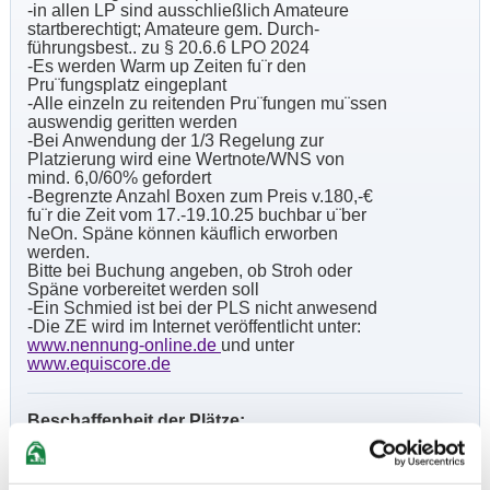
-in allen LP sind ausschließlich Amateure
startberechtigt; Amateure gem. Durch-
führungsbest.. zu § 20.6.6 LPO 2024
-Es werden Warm up Zeiten fu¨r den
Pru¨fungsplatz eingeplant
-Alle einzeln zu reitenden Pru¨fungen mu¨ssen
auswendig geritten werden
-Bei Anwendung der 1/3 Regelung zur
Platzierung wird eine Wertnote/WNS von
mind. 6,0/60% gefordert
-Begrenzte Anzahl Boxen zum Preis v.180,-€
fu¨r die Zeit vom 17.-19.10.25 buchbar u¨ber
NeOn. Späne können käuflich erworben
werden.
Bitte bei Buchung angeben, ob Stroh oder
Späne vorbereitet werden soll
-Ein Schmied ist bei der PLS nicht anwesend
-Die ZE wird im Internet veröffentlicht unter:
www.nennung-online.de
und unter
www.equiscore.de
Beschaffenheit der Plätze:
Vorbereitungsplatz: 20x70m Sand Ebbe-Flut
Pru¨fungshalle: 20x60m Sand